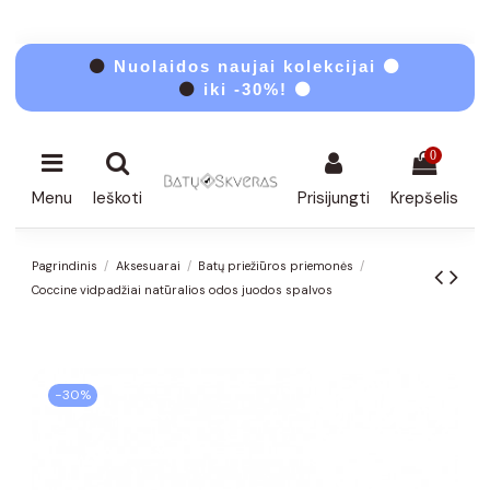
⚫
Nuolaidos naujai kolekcijai ⚫
⚫
iki -30%! ⚫
0
Menu
Ieškoti
Prisijungti
Krepšelis
Pagrindinis
Aksesuarai
Batų priežiūros priemonės
Coccine vidpadžiai natūralios odos juodos spalvos
−30%