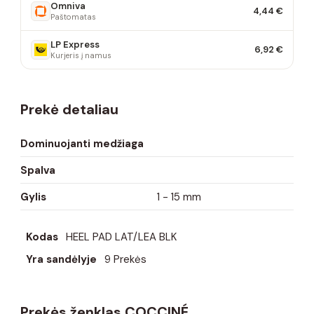
Omniva
4,44 €
Paštomatas
LP Express
6,92 €
Kurjeris į namus
Prekė detaliau
Dominuojanti medžiaga
Spalva
Gylis
1 - 15 mm
Kodas
HEEL PAD LAT/LEA BLK
Yra sandėlyje
9 Prekės
Prekės ženklas COCCINÉ