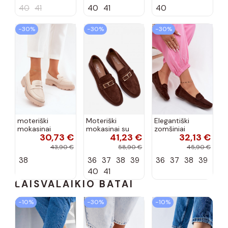
detalėmis Brenis
40
41
40
41
40
−30%
−30%
−30%
moteriški
Moteriški
Elegantiški
mokasinai
mokasinai su
zomšiniai
30,73 €
41,23 €
32,13 €
dirbtinės odos
sagtimis
mokasinai
su tviskančiomis
šokolado
šokolado
43,90 €
58,90 €
45,90 €
akutėmis smėlio
spalvos Belinae
spalvos Lenvie
38
36
37
38
39
36
37
38
39
spalvos INilamla
40
41
LAISVALAIKIO BATAI
−10%
−30%
−10%