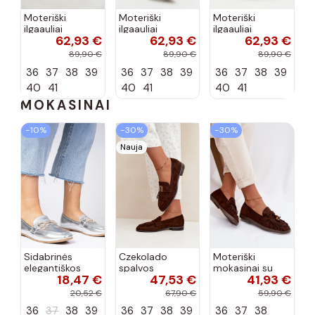
Moteriški
Moteriški
Moteriški
ilgaauliai
ilgaauliai
ilgaauliai
62,93 €
62,93 €
62,93 €
įsispiriami su
įsispiriami su
įsispiriami su
kulniukais iš
kulniukais iš
kulniukais iš
89,90 €
89,90 €
89,90 €
dirbtinės
dirbtinės
dirbtinės
36
37
38
39
36
37
38
39
36
37
38
39
zomšos bordo
zomšos
zomšos smėlio
spalvos Carmina
šokolado
spalvos Carmina
40
41
40
41
40
41
spalvos...
MOKASINAI
−10%
−30%
−30%
Nauja
Sidabrinės
Czekolado
Moteriški
elegantiškos
spalvos
mokasinai su
18,47 €
47,53 €
41,93 €
mokasinos su
moteriški
kutais,
cirkonių Banzao
mokasinai su
koralinės-
20,52 €
67,90 €
59,90 €
kutais ir
šokoladinės
36
37
38
39
36
37
38
39
36
37
38
auksinėmis
spalvos, Teressa