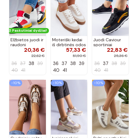
Paskutiniai dydžiai!
Elžbietos juodi ir
Moteriški kedai
Juodi Caviour
raudoni
iš dirbtinės odos
sportiniai
20,36 €
57,33 €
22,83 €
aukštakulniai
Big Star
sportbačiai
sportbačiai
TT274310 baltos
22,62 €
81,90 €
25,36 €
spalvos
36
37
38
39
36
37
38
39
36
37
38
39
40
41
40
41
40
41
−10%
−10%
−10%