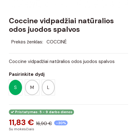
Coccine vidpadžiai natūralios
odos juodos spalvos
Prekės ženklas:
COCCINÉ
Coccine vidpadžiai natūralios odos juodos spalvos
Pasirinkite dydį
S
M
L
Pristatymas: 5 - 9 darbo dienos
11,83 €
16,90 €
-30%
Su mokesčiais