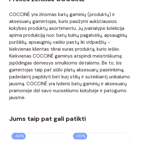
COCCINÉ yra žinomas batų gaminių (produktų) ir
aksesuarų gamintojas, kuris pasižymi aukščiausios
kokybės produktų asortimentu. Jų įvairialypė kolekcija
apima produkciją nuo: batų kulnų pagalvėlių, apsauginių
puršiklių, apsauginių vaško pastų iki vidpadžių -
kiekvienas klientas tikrai suras produktą, kurio ieško.
Kiekvienas COCCINÉ gaminys atspindi meistriškumą:
įspūdingas dėmesys smulkioms dėtalėms. Be to, šis
gamintojas taip pat siūlo platų aksesuarų pasirinkimą,
padedantį papildyti bet kurį stilių ir suteikiantį unikalumo
jausmą. COCCINÉ yra lyderis batų gaminių ir aksesuarų
pramonėje dėl savo nuoseklumo kokybėje ir patogumo
jausme.
Jums taip pat gali patikti
−30%
−30%
−