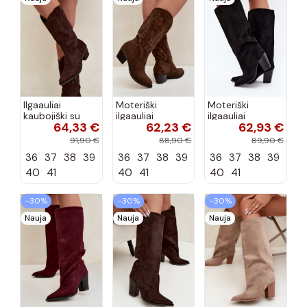
Ilgaauliai
Moteriški
Moteriški
kaubojiški su
ilgaauliai
ilgaauliai
64,33 €
62,23 €
62,93 €
kulniukais
kaubojiški su
įsispiriami su
šokolado
kulniukais
kulniukais iš
91,90 €
88,90 €
89,90 €
spalvos Hartley
šokolado
dirbtinės
36
37
38
39
36
37
38
39
36
37
38
39
spalvos Betina
zomšos juodos
spalvos Carmina
40
41
40
41
40
41
−30%
−30%
−30%
Nauja
Nauja
Nauja