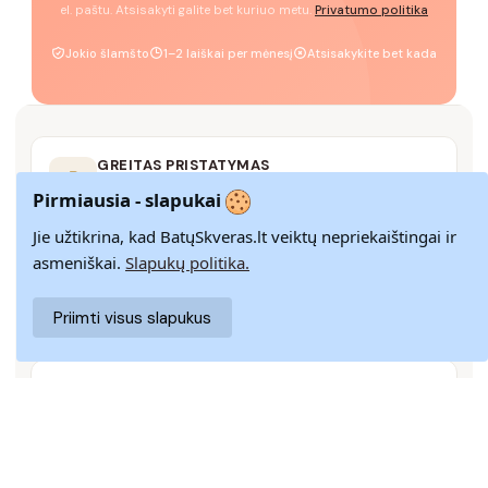
el. paštu. Atsisakyti galite bet kuriuo metu.
Privatumo politika
Jokio šlamšto
1–2 laiškai per mėnesį
Atsisakykite bet kada
GREITAS PRISTATYMAS
Pristatome visoje Lietuvoje per 3–9 d. d.
Pirmiausia - slapukai
Jie užtikrina, kad BatųSkveras.lt veiktų nepriekaištingai ir
asmeniškai.
Slapukų politika.
14 DIENŲ GRĄŽINIMAS
Paprastas grąžinimas paštomatais su pinigų
Priimti visus slapukus
grąžinimo garantija
SAUGUS MOKĖJIMAS
SSL šifravimas užtikrina aukščiausią jūsų duomenų
saugumo lygį