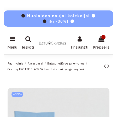
⚫
Nuolaidos naujai kolekcijai ⚫
⚫
iki -30%! ⚫
0
Menu
Ieškoti
Prisijungti
Krepšelis
Pagrindinis
Aksesuarai
Batų priežiūros priemonės
Corbby FROTTE BLACK Vidpadžiai su aktyviąja anglimi
−30%