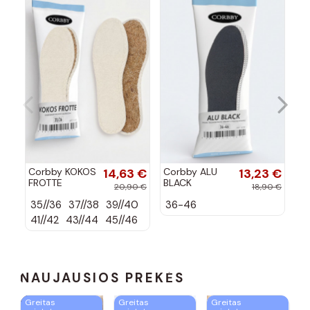
Corbby KOKOS
14,63 €
Corbby ALU
13,23 €
Co
FROTTE
BLACK
zo
20,90 €
18,90 €
Visoms oro
Trisluoksniai
nu
35//36
37//38
39//40
36-46
B
sąlygoms
vidpadžiai su
at
tinkantys batų
aliuminio folija
pr
41//42
43//44
45//46
C
vidpadžiai
NAUJAUSIOS PREKĖS
Greitas
Greitas
Greitas