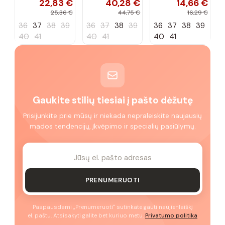
22,83 €
40,28 €
14,66 €
sportbačiai
Peyton
„Justice"
25,36 €
44,75 €
16,29 €
36
37
38
39
36
37
38
39
36
37
38
39
40
41
40
41
40
41
Gaukite stilių tiesiai į pašto dėžutę
Prisijunkite prie mūsų ir niekada nepraleiskite naujausių
mados tendencijų, įkvėpimo ir specialių pasiūlymų.
PRENUMERUOTI
Paspausdami „Prenumeruoti" sutinkate gauti naujienlaiškį
el. paštu. Atsisakyti galite bet kuriuo metu.
Privatumo politika