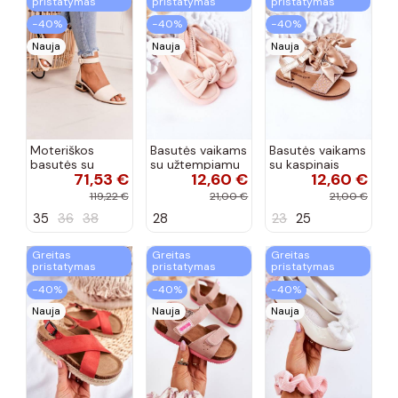
pristatymas
pristatymas
pristatymas
−40%
−40%
−40%
Nauja
Nauja
Nauja
Moteriškos
Basutės vaikams
Basutės vaikams
basutės su
su užtempiamu
su kaspinais
71,53 €
12,60 €
12,60 €
aukso spalvos
užsegimu
aukso spalvos
kulniukais Laura
rožinės spalvos
119,22 €
21,00 €
21,00 €
Messi smėlio
35
36
38
28
23
25
spalvos
Greitas
Greitas
Greitas
pristatymas
pristatymas
pristatymas
−40%
−40%
−40%
Nauja
Nauja
Nauja