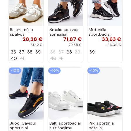
Balti-smėlio
Smėlio spalvos
Moteriški
spalvos
zomšiniai
sportbačiai
28,28 €
71,87 €
33,63 €
sportiniai
sportiniai
juodos spalvos
bateliai su
bateliai, „Karino"
Feluci
31,42 €
79,85 €
56,05 €
dvigubu raišteliu
36
37
38
39
36
37
38
39
39
Casey
40
41
40
41
−10%
−10%
−10%
Juodi Caviour
Balti sportbačiai
Pilki sportiniai
sportiniai
su tišnėjimu
bateliai,