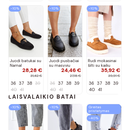
−10%
−10%
−10%
Juodi batukai su
Juodi pusbačiai
Rudi mokasinai
Namal
su masyviu
šilti su kailiu
28,28 €
24,46 €
35,92 €
dekoracija
padu Teska
Loafy
31,42 €
27,18 €
39,91 €
36
37
38
39
36
37
38
39
36
37
38
39
40
41
40
41
40
41
LAISVALAIKIO BATAI
−10%
−10%
Greitas
pristatymas
−40%