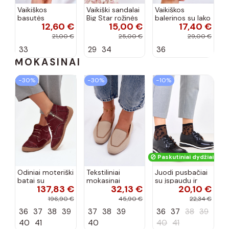
Vaikiškos
Vaikiški sandalai
Vaikiškos
basutės
Big Star rožinės
balerinos su lako
12,60 €
15,00 €
17,40 €
koralinės
spalvos
efektu ir
spalvos
kaspinais baltos
21,00 €
25,00 €
29,00 €
spalvos Zolly
33
29
34
36
MOKASINAI
−30%
−30%
−10%
Paskutiniai dydžiai!
Odiniai moteriški
Tekstiliniai
Juodi pusbačiai
batai su
mokasinai
su įspaudu ir
137,83 €
32,13 €
20,10 €
siūlėmis, pilies
smėlio spalvos
kvadratiniu
tipo, Artiker
Selisa
priekiu Kerawa
196,90 €
45,90 €
22,34 €
57C2116, bordo
36
37
38
39
37
38
39
36
37
38
39
spalvos
40
41
40
40
41