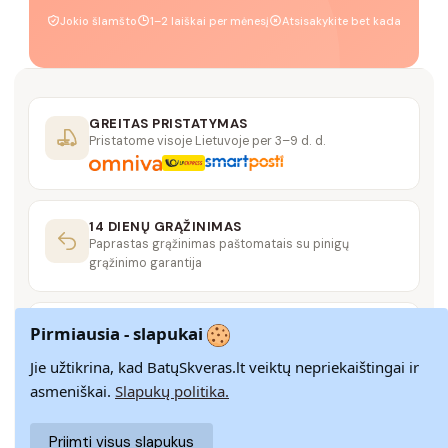
Jokio šlamšto
1–2 laiškai per mėnesį
Atsisakykite bet kada
GREITAS PRISTATYMAS
Pristatome visoje Lietuvoje per 3–9 d. d.
14 DIENŲ GRĄŽINIMAS
Paprastas grąžinimas paštomatais su pinigų
grąžinimo garantija
SAUGUS MOKĖJIMAS
Pirmiausia - slapukai
SSL šifravimas užtikrina aukščiausią jūsų duomenų
saugumo lygį
Jie užtikrina, kad BatųSkveras.lt veiktų nepriekaištingai ir
asmeniškai.
Slapukų politika.
KLIENTŲ APTARNAVIMAS
Priimti visus slapukus
Rašykite mums
info@batuskveras.lt