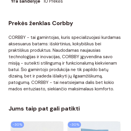
Yra sandėlyje
10 Prekės
Prekės ženklas Corbby
CORBBY - tai gamintojas, kuris specializuojasi kurdamas
aksesuarus batams: išskirtinius, kokybiškus bei
praktiškus produktus. Naudodamas naujausias
technologijas ir inovacijas, CORBBY įgyvendina savo
misiją - suteikti stilingumą ir funkcionalumą kiekvienam
batui. Šio gamintojo produkcija ne tik papildo batų
dizainą, bet ir padeda išlaikyti jų ilgaamžiškumą,
patogumą. CORBBY - tai neatsiejama dalis bet kokio
mados entuziasto, siekiančio maksimalaus komforto.
Jums taip pat gali patikti
−30%
−30%
−