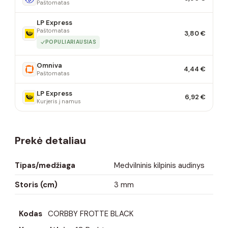
Paštomatas
LP Express
Paštomatas
3,80 €
POPULIARIAUSIAS
Omniva
4,44 €
Paštomatas
LP Express
6,92 €
Kurjeris į namus
Prekė detaliau
Tipas/medžiaga
Medvilninis kilpinis audinys
Storis (cm)
3 mm
Kodas
CORBBY FROTTE BLACK