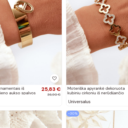
rnamentais iš
25,83 €
Moteriška apyrankė dekoruota
lieno aukso spalvos
kubiniu cirkoniu iš nerūdijančio
36,90 €
plieno aukso spalvos
Universalus
−30%