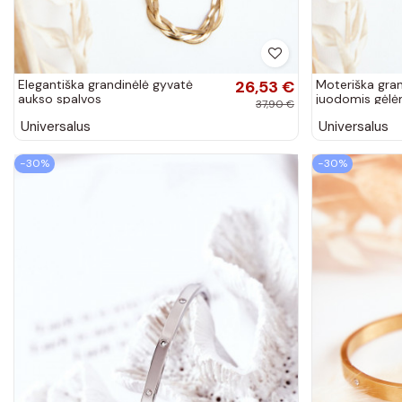
Elegantiška grandinėlė gyvatė
26,53 €
Moteriška gran
aukso spalvos
juodomis gėlė
37,90 €
Universalus
Universalus
−30%
−30%