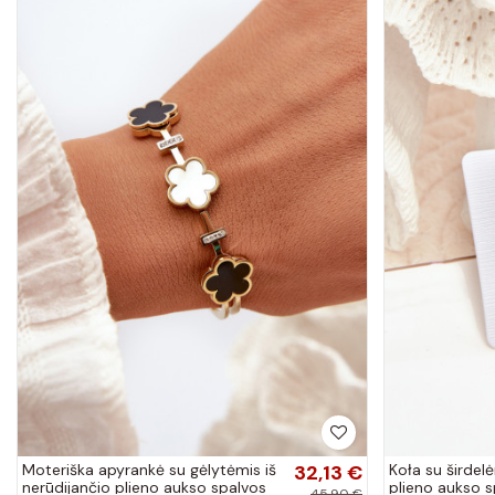
Moteriška apyrankė su gėlytėmis iš
32,13 €
Koła su širdelė
nerūdijančio plieno aukso spalvos
plieno aukso s
45,90 €