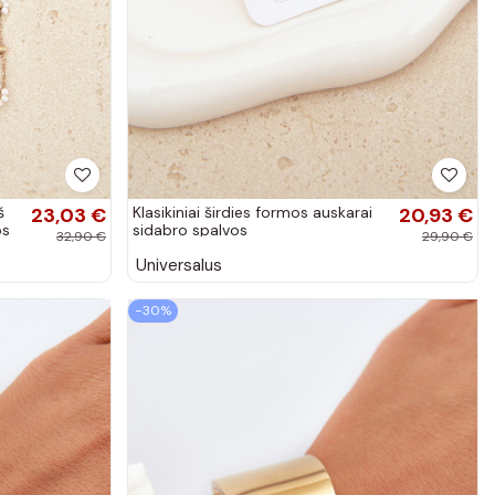
š
23,03 €
Klasikiniai širdies formos auskarai
20,93 €
os
sidabro spalvos
32,90 €
29,90 €
Universalus
−30%