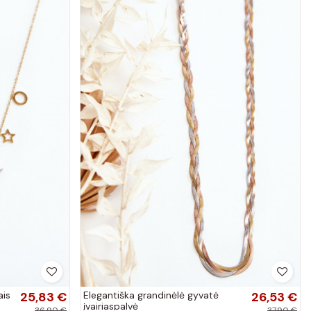
ais
25,83 €
Elegantiška grandinėlė gyvatė
26,53 €
įvairiaspalvė
36,90 €
37,90 €