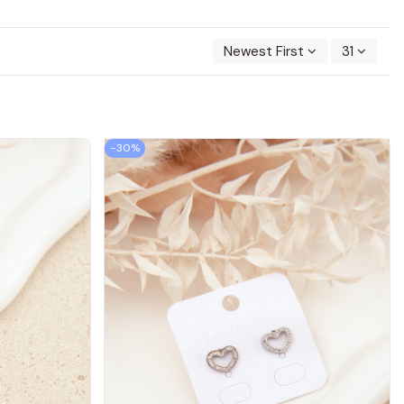
Newest First
31
−30%