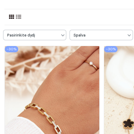
Pasirinkite dydį
Spalva
−30%
−30%