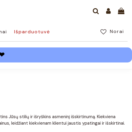
Norai
mai
Išparduotuvė
❤
s Jūsų stilių ir išryškins asmeninį išskirtinumą. Kiekviena
, leidžiant kiekvienam klientui jaustis ypatingai ir išskirtinai.