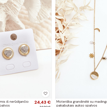
mis iš nerūdijančio
24,43 €
Moteriška grandinėlė su mading
palvos
pakabukais aukso spalvos
34,90 €