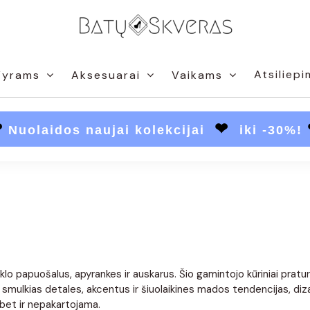
Atsiliepi
Vyrams
Aksesuarai
Vaikams
❤
❤
Nuolaidos naujai kolekcijai
iki -30%!
 papuošalus, apyrankes ir auskarus. Šio gamintojo kūriniai praturtin
ulkias detales, akcentus ir šiuolaikines mados tendencijas, dizainus
bet ir nepakartojama.