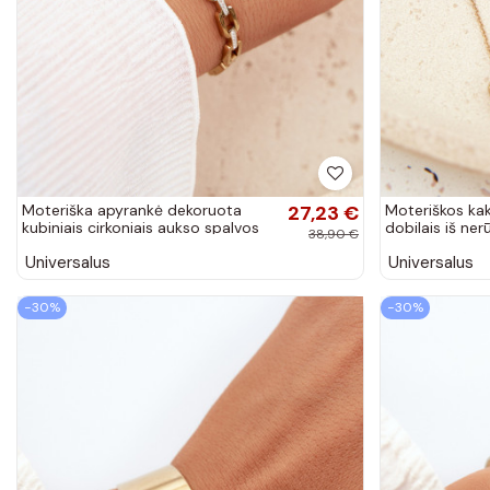
Moteriška apyrankė dekoruota
27,23 €
Moteriškos ka
kubiniais cirkoniais aukso spalvos
dobilais iš ner
38,90 €
aukso spalvos
Universalus
Universalus
−30%
−30%