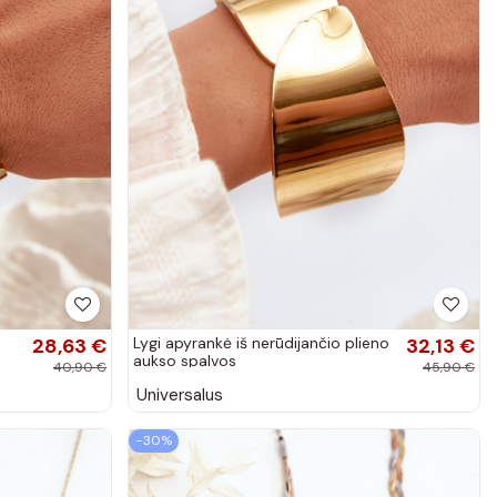
28,63 €
Lygi apyrankė iš nerūdijančio plieno
32,13 €
aukso spalvos
40,90 €
45,90 €
Universalus
−30%