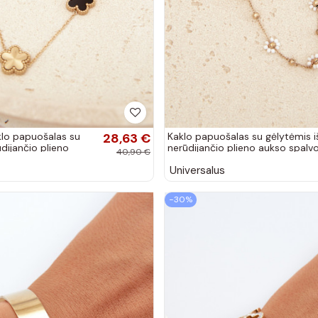
klo papuošalas su
28,63 €
Kaklo papuošalas su gėlytėmis i
ūdijančio plieno
nerūdijančio plieno aukso spalv
40,90 €
Universalus
−30%