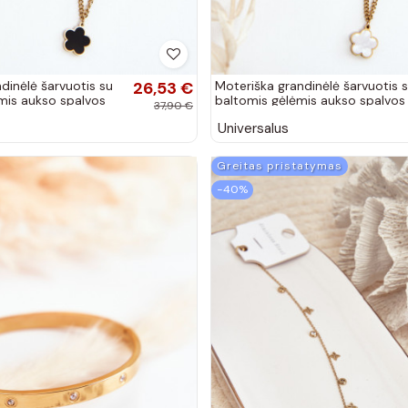
dinėlė šarvuotis su
26,53 €
Moteriška grandinėlė šarvuotis 
mis aukso spalvos
baltomis gėlėmis aukso spalvos
37,90 €
Universalus
Greitas pristatymas
−40%