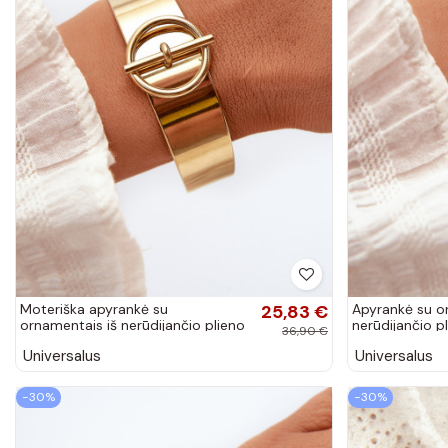
Moteriška apyrankė su
25,83 €
Apyrankė su o
ornamentais iš nerūdijančio plieno
nerūdijančio p
36,90 €
aukso spalvos
Universalus
Universalus
−30%
−30%