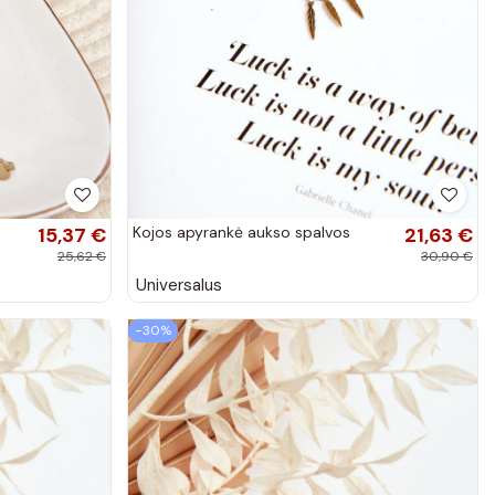
15,37 €
Kojos apyrankė aukso spalvos
21,63 €
25,62 €
30,90 €
Universalus
−30%