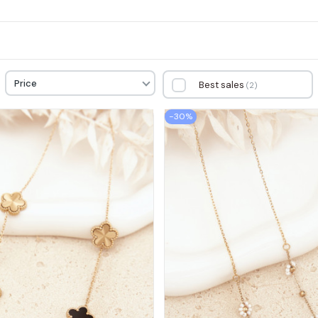
Price
Best sales
2
−30%