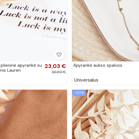
plieninė apyrankė su
23,03 €
Apyrankė aukso spalvos
mis Lauren
32,90 €
Universalus
−30%