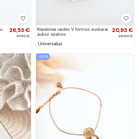
su
26,53 €
Klasikiniai raidės V formos auskarai
20,93 €
aukso spalvos
37,90 €
29,90 €
Universalus
−30%