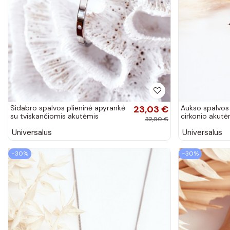
Sidabro spalvos plieninė apyrankė
23,03 €
Aukso spalvos 
su tviskančiomis akutėmis
cirkonio akutė
32,90 €
Universalus
Universalus
−30%
−30%