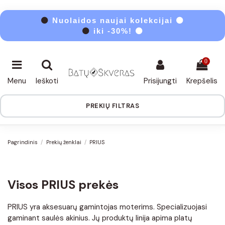
⚫
Nuolaidos naujai kolekcijai ⚫
⚫
iki -30%! ⚫
0
Menu
Ieškoti
Prisijungti
Krepšelis
PREKIŲ FILTRAS
Pagrindinis
Prekių ženklai
PRIUS
Visos PRIUS prekės
PRIUS yra aksesuarų gamintojas moterims. Specializuojasi
gaminant saulės akinius. Jų produktų linija apima platų