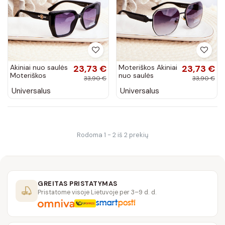
Akiniai nuo saulės
23,73 €
Moteriškos Akiniai
23,73 €
Moteriškos
nuo saulės
33,90 €
33,90 €
UV400 juodos
UV400 juodos
Universalus
Universalus
spalvos
spalvos
Rodoma 1 - 2 iš 2 prekių
GREITAS PRISTATYMAS
Pristatome visoje Lietuvoje per 3–9 d. d.