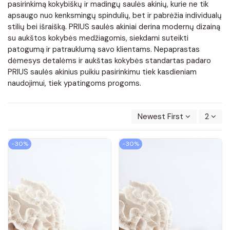
pasirinkimą kokybiškų ir madingų saulės akinių, kurie ne tik
apsaugo nuo kenksmingų spindulių, bet ir pabrėžia individualų
stilių bei išraišką. PRIUS saulės akiniai derina modernų dizainą
su aukštos kokybės medžiagomis, siekdami suteikti
patogumą ir patrauklumą savo klientams. Nepaprastas
dėmesys detalėms ir aukštas kokybės standartas padaro
PRIUS saulės akinius puikiu pasirinkimu tiek kasdieniam
naudojimui, tiek ypatingoms progoms.
Newest First
2
−30%
−30%