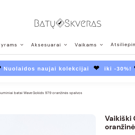
Atsiliepi
Vyrams
Aksesuarai
Vaikams
❤
❤
Nuolaidos naujai kolekcijai
iki -30%!
 Guminiai batai Wave Gokids 979 oranžinės spalvos
Vaikiški
oranžinė