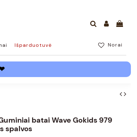
Norai
mai
Išparduotuvė
❤
 Guminiai batai Wave Gokids 979
s spalvos