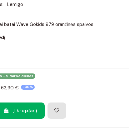
s:
Lemigo
iai batai Wave Gokids 979 oranžinės spalvos
ydį
5 - 9 darbo dienos
63,90 €
-30%
Į krepšelį