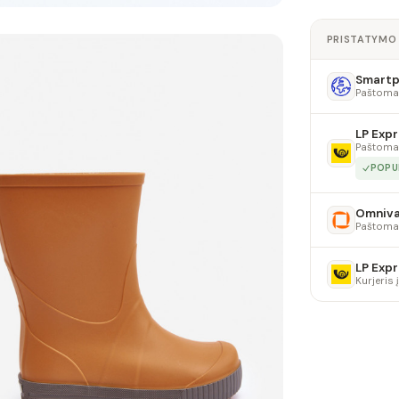
PRISTATYMO
Smartpo
Paštoma
LP Expr
Paštoma
POPU
Omniv
Paštoma
LP Expr
Kurjeris