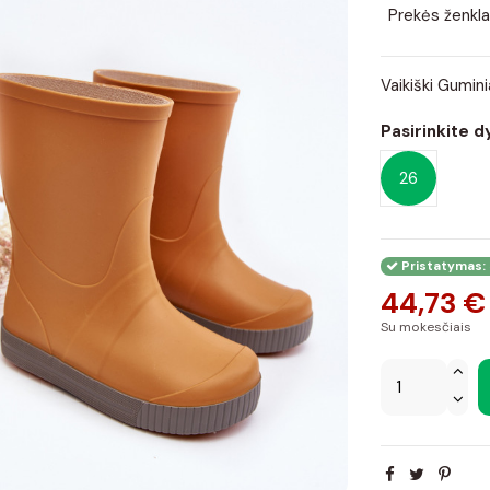
Prekės ženkla
Vaikiški Gumin
Pasirinkite d
26
Pristatymas: 
44,73 €
Su mokesčiais