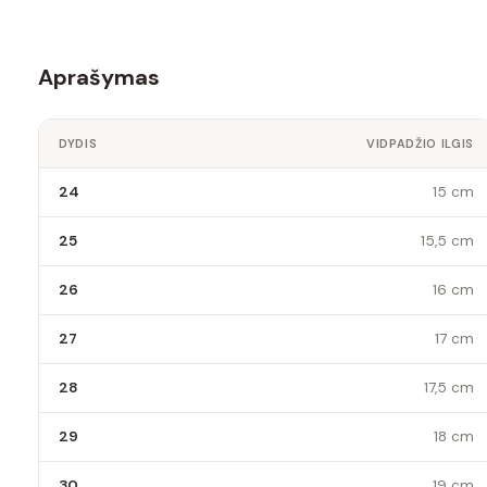
Aprašymas
DYDIS
VIDPADŽIO ILGIS
24
15 cm
25
15,5 cm
26
16 cm
27
17 cm
28
17,5 cm
29
18 cm
30
19 cm