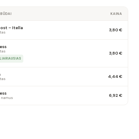
 BŪDAI
KAINA
st – Itella
3,80 €
tas
ess
tas
3,80 €
LIARIAUSIAS
a
4,44 €
tas
ess
6,92 €
 į namus