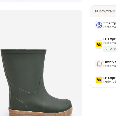
PRISTATYMO
Smartpo
Paštoma
LP Expr
Paštoma
POPU
Omniv
Paštoma
LP Expr
Kurjeris