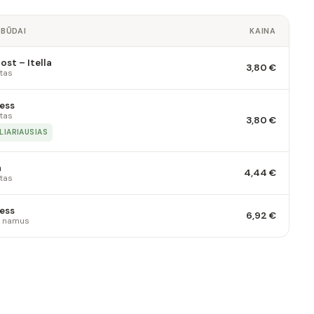
 BŪDAI
KAINA
st – Itella
3,80 €
tas
ess
tas
3,80 €
LIARIAUSIAS
a
4,44 €
tas
ess
6,92 €
 į namus