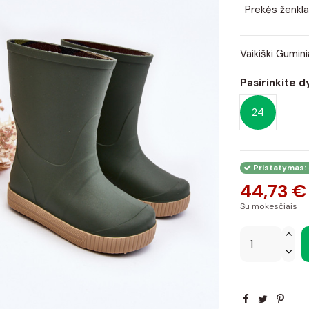
Prekės ženkla
Vaikiški Gumin
Pasirinkite d
24
Pristatymas: 
44,73 €
Su mokesčiais