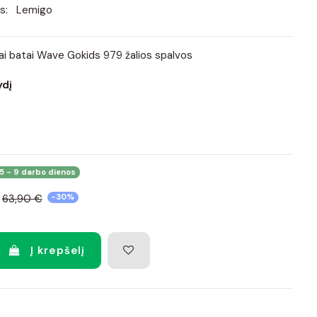
s:
Lemigo
iai batai Wave Gokids 979 žalios spalvos
ydį
5 - 9 darbo dienos
63,90 €
-30%
Į krepšelį