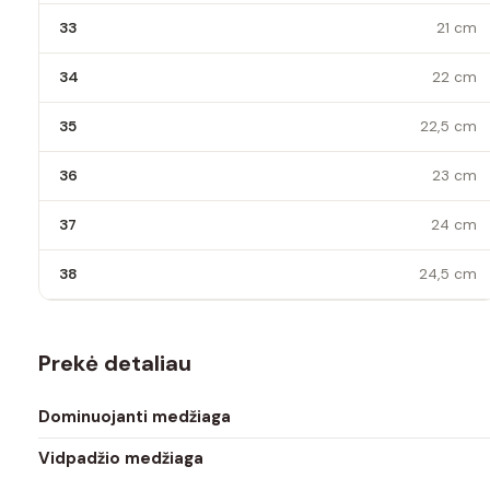
33
21 cm
34
22 cm
35
22,5 cm
36
23 cm
37
24 cm
38
24,5 cm
Prekė detaliau
Dominuojanti medžiaga
Vidpadžio medžiaga