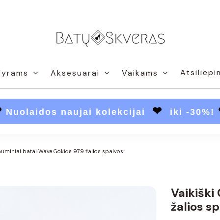
Atsiliepi
Vyrams
Aksesuarai
Vaikams
❤
❤
Nuolaidos naujai kolekcijai
iki -30%!
 Guminiai batai Wave Gokids 979 žalios spalvos
Vaikiški
žalios s