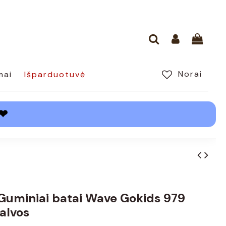
Norai
mai
Išparduotuvė
❤
 Guminiai batai Wave Gokids 979
palvos