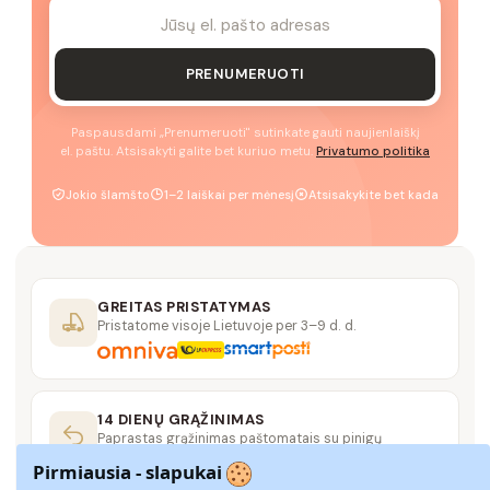
PRENUMERUOTI
Paspausdami „Prenumeruoti" sutinkate gauti naujienlaiškį
el. paštu. Atsisakyti galite bet kuriuo metu.
Privatumo politika
Jokio šlamšto
1–2 laiškai per mėnesį
Atsisakykite bet kada
GREITAS PRISTATYMAS
Pristatome visoje Lietuvoje per 3–9 d. d.
14 DIENŲ GRĄŽINIMAS
Paprastas grąžinimas paštomatais su pinigų
grąžinimo garantija
Pirmiausia - slapukai