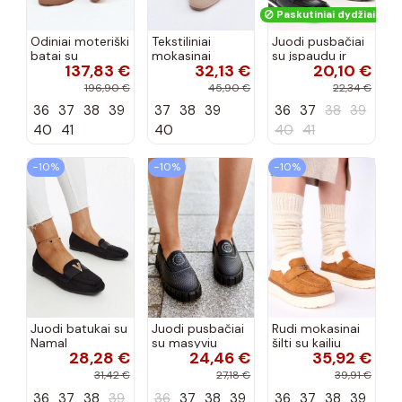
Paskutiniai dydžiai!
Odiniai moteriški
Tekstiliniai
Juodi pusbačiai
batai su
mokasinai
su įspaudu ir
137,83 €
32,13 €
20,10 €
siūlėmis, pilies
smėlio spalvos
kvadratiniu
tipo, Artiker
Selisa
priekiu Kerawa
196,90 €
45,90 €
22,34 €
57C2116, bordo
36
37
38
39
37
38
39
36
37
38
39
spalvos
40
41
40
40
41
−10%
−10%
−10%
Juodi batukai su
Juodi pusbačiai
Rudi mokasinai
Namal
su masyviu
šilti su kailiu
28,28 €
24,46 €
35,92 €
dekoracija
padu Teska
Loafy
31,42 €
27,18 €
39,91 €
36
37
38
39
36
37
38
39
36
37
38
39