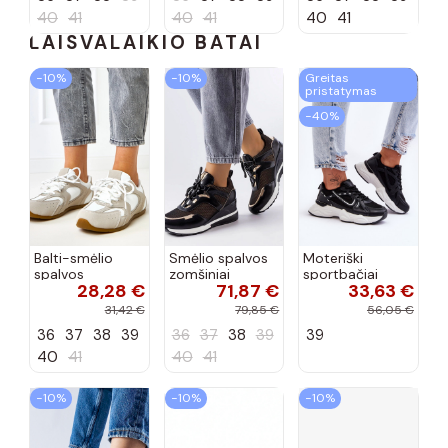
40
41
40
41
40
41
LAISVALAIKIO BATAI
−10%
−10%
Greitas
pristatymas
−40%
Balti-smėlio
Smėlio spalvos
Moteriški
spalvos
zomšiniai
sportbačiai
28,28 €
71,87 €
33,63 €
sportiniai
sportiniai
juodos spalvos
bateliai su
bateliai, „Karino"
Feluci
31,42 €
79,85 €
56,05 €
dvigubu raišteliu
36
37
38
39
36
37
38
39
39
Casey
40
41
40
41
−10%
−10%
−10%