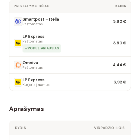
PRISTATYMO BŪDAI
KAINA
Smartpost – Itella
3,80 €
Paštomatas
LP Express
Paštomatas
3,80 €
POPULIARIAUSIAS
Omniva
4,44 €
Paštomatas
LP Express
6,92 €
Kurjeris į namus
Aprašymas
DYDIS
VIDPADŽIO ILGIS