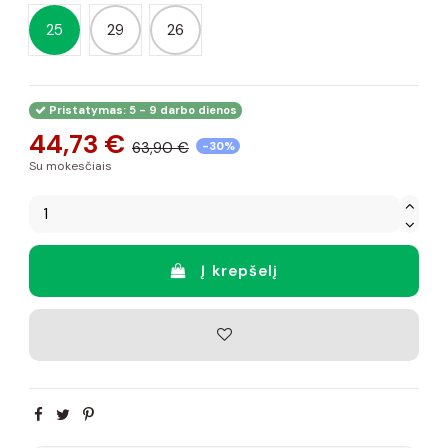
25
29
26
Pristatymas: 5 - 9 darbo dienos
44,73 €
63,90 €
-30%
Su mokesčiais
Į krepšelį