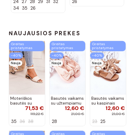
24
27
28
29
31
32
26
2
Gokids 979
Gokids 979
Go
geltonos
oranžinės
ta
34
35
26
spalvos
spalvos
mė
sp
NAUJAUSIOS PREKĖS
Greitas
Greitas
Greitas
pristatymas
pristatymas
pristatymas
−40%
−40%
−40%
Nauja
Nauja
Nauja
Moteriškos
Basutės vaikams
Basutės vaikams
basutės su
su užtempiamu
su kaspinais
71,53 €
12,60 €
12,60 €
aukso spalvos
užsegimu
aukso spalvos
kulniukais Laura
rožinės spalvos
119,22 €
21,00 €
21,00 €
Messi smėlio
35
36
38
28
23
25
spalvos
Greitas
Greitas
Greitas