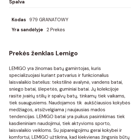
Spalva
Kodas
979 GRANATOWY
Yra sandėlyje
2 Prekės
Prekės ženklas Lemigo
LEMIGO yra žinomas batų gamintojas, kuris
specializuojasi kuriant patvarius ir funkcionalius
laisvalaikio batelius: tekstilinė avalynė, vandens batai,
sniego batai, šlepetės, guminiai batai. Jų kolekcijoje
rasite įvairių stilių ir spalvų batų, tinkamų tiek vaikams,
tiek suaugusiems. Naudojamos tik aukščiausios kokybės
medžiagos, atsižvelgiama į naujausias mados
tendencijas. LEMIGO batai yra puikus pasirinkimas tiek
kasdieniniam naudojimui, tiek aktyvioms sporto,
laisvalaikio veikloms. Su įsipareigojimu gerai kokybei ir
komfortui, LEMIGO užtikrina, kad kiekvienas žingsnis būtų