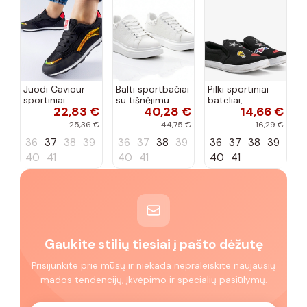
Juodi Caviour
Balti sportbačiai
Pilki sportiniai
sportiniai
su tišnėjimu
bateliai,
22,83 €
40,28 €
14,66 €
sportbačiai
Peyton
„Justice"
25,36 €
44,75 €
16,29 €
36
37
38
39
36
37
38
39
36
37
38
39
40
41
40
41
40
41
Gaukite stilių tiesiai į pašto dėžutę
Prisijunkite prie mūsų ir niekada nepraleiskite naujausių
mados tendencijų, įkvėpimo ir specialių pasiūlymų.