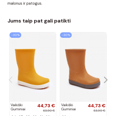
malonus ir patogus.
Jums taip pat gali patikti
−30%
−30%
−
Vaikiški
44,73 €
Vaikiški
44,73 €
Va
Guminiai
Guminiai
Gu
63,90 €
63,90 €
batai Wave
batai Wave
ba