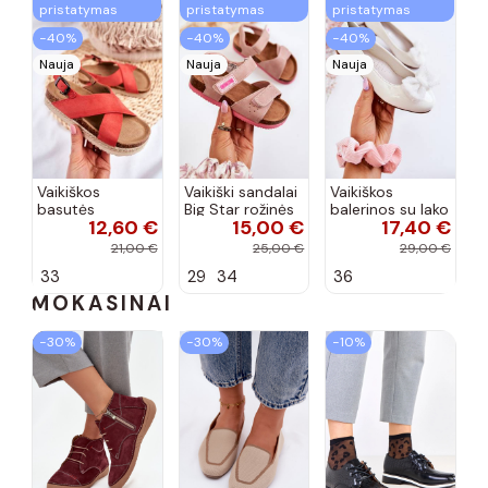
pristatymas
pristatymas
pristatymas
−40%
−40%
−40%
Nauja
Nauja
Nauja
Vaikiškos
Vaikiški sandalai
Vaikiškos
basutės
Big Star rožinės
balerinos su lako
12,60 €
15,00 €
17,40 €
koralinės
spalvos
efektu ir
spalvos
kaspinais baltos
21,00 €
25,00 €
29,00 €
spalvos Zolly
33
29
34
36
MOKASINAI
−30%
−30%
−10%