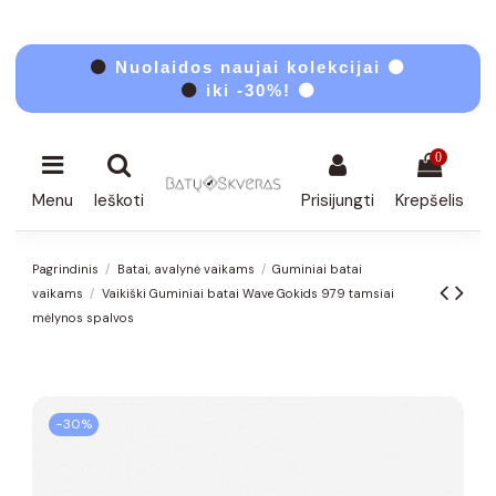
⚫
Nuolaidos naujai kolekcijai ⚫
⚫
iki -30%! ⚫
0
Menu
Ieškoti
Prisijungti
Krepšelis
Pagrindinis
Batai, avalynė vaikams
Guminiai batai
vaikams
Vaikiški Guminiai batai Wave Gokids 979 tamsiai
mėlynos spalvos
−30%