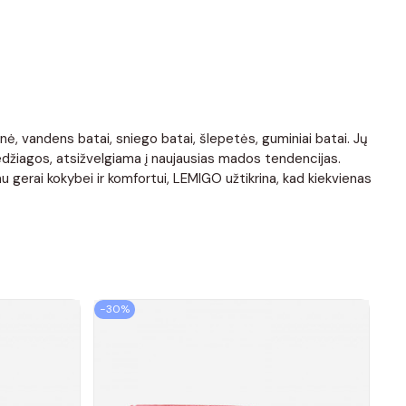
ynė, vandens batai, sniego batai, šlepetės, guminiai batai. Jų
medžiagos, atsižvelgiama į naujausias mados tendencijas.
u gerai kokybei ir komfortui, LEMIGO užtikrina, kad kiekvienas
−30%
−3
Vai
Gok
27