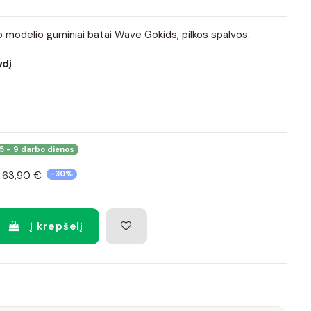
io modelio guminiai batai Wave Gokids, pilkos spalvos.
ydį
5 - 9 darbo dienos
63,90 €
-30%
Į krepšelį