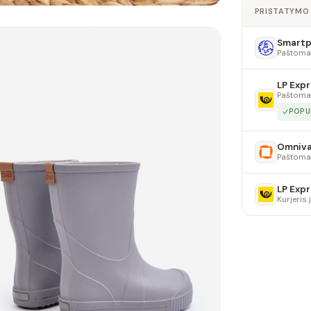
PRISTATYMO
Smartpo
Paštoma
LP Expr
Paštoma
POPU
Omniv
Paštoma
LP Expr
Kurjeris