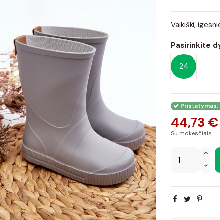
Vaikiški, igesn
Pasirinkite d
24
Pristatymas: 
44,73 €
Su mokesčiais