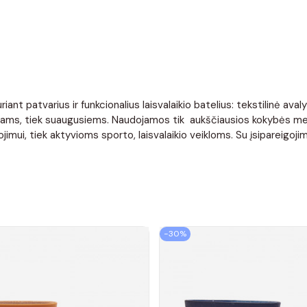
ant patvarius ir funkcionalius laisvalaikio batelius: tekstilinė aval
ek vaikams, tiek suaugusiems. Naudojamos tik aukščiausios kokybės 
mui, tiek aktyvioms sporto, laisvalaikio veikloms. Su įsipareigojim
−30%