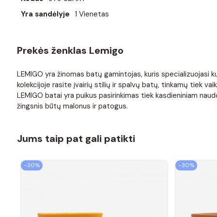
Yra sandėlyje
1 Vienetas
Prekės ženklas Lemigo
LEMIGO yra žinomas batų gamintojas, kuris specializuojasi kuri
kolekcijoje rasite įvairių stilių ir spalvų batų, tinkamų ti
LEMIGO batai yra puikus pasirinkimas tiek kasdieniniam naudoji
žingsnis būtų malonus ir patogus.
Jums taip pat gali patikti
−30%
−30%