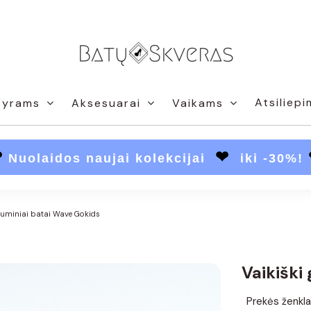
Atsiliepi
Vyrams
Aksesuarai
Vaikams
❤
❤
Nuolaidos naujai kolekcijai
iki -30%!
 guminiai batai Wave Gokids
Vaikiški
Prekės ženkla