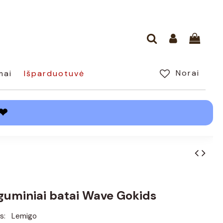
Norai
mai
Išparduotuvė
❤
 guminiai batai Wave Gokids
s:
Lemigo