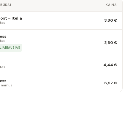
 BŪDAI
KAINA
st – Itella
3,80 €
tas
ess
tas
3,80 €
LIARIAUSIAS
a
4,44 €
tas
ess
6,92 €
 į namus