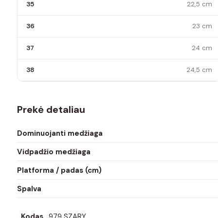
35
22,5 cm
36
23 cm
37
24 cm
38
24,5 cm
Prekė detaliau
Dominuojanti medžiaga
Vidpadžio medžiaga
Platforma / padas (cm)
Spalva
Kodas
979 SZARY