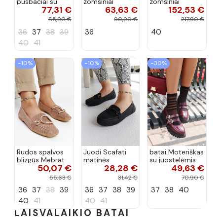
pusbačiai su
zomšiniai
zomšiniai
77,31 €
63,63 €
152,53 €
dekoratyvine
mokasinai
bateliai su
sagtimi Taija
Demela mėlynos
kulniukais smėlio
85,90 €
90,90 €
217,90 €
spalvos
spalvos
36
37
38
39
36
40
40
41
−10%
−10%
−30%
Rudos spalvos
Juodi Scafati
batai Moteriškas
blizgūs Mebrat
matinės
su juostelėmis
50,07 €
28,28 €
49,63 €
bateliai
apdailos bateliai
su lako efektu
bordo spalvos
55,63 €
31,42 €
70,90 €
Terione
36
37
38
39
36
37
38
39
37
38
40
40
41
40
41
LAISVALAIKIO BATAI