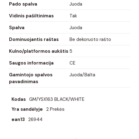
Pado spalva
Juoda
Vidinis pašiltinimas
Tak
Spalva
Juoda
Dominuojantis raštas
Be dekoruoto rašto
Kulno/platformos aukštis
5
Saugos informacija
CE
Gamintojo spalvos
Juoda/Balta
pavadinimas
Kodas
GM/YSX163 BLACK/WHITE
Yra sandėlyje
2 Prekės
ean13
26944