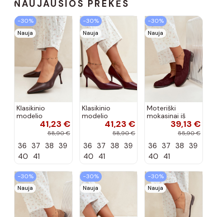
NAUJAUSIOS PREKĖS
−30%
−30%
−30%
Nauja
Nauja
Nauja
Klasikinio
Klasikinio
Moteriški
modelio
modelio
mokasinai iš
41,23 €
41,23 €
39,13 €
aukštakulniai
aukštakulniai
dirbtinės
bateliai iš
bateliai iš
zomšos, bordo
58,90 €
58,90 €
55,90 €
dirbtinės odos,
dirbtinės odos,
spalvos Laisie
36
37
38
39
36
37
38
39
36
37
38
39
šokolado
bordo spalvos
spalvos Nesha
Nesha
40
41
40
41
40
41
−30%
−30%
−30%
Nauja
Nauja
Nauja