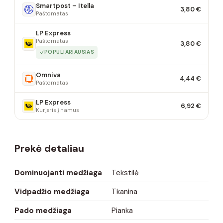
Smartpost – Itella
3,80 €
Paštomatas
LP Express
Paštomatas
3,80 €
POPULIARIAUSIAS
Omniva
4,44 €
Paštomatas
LP Express
6,92 €
Kurjeris į namus
Prekė detaliau
Dominuojanti medžiaga
Tekstilė
Vidpadžio medžiaga
Tkanina
Pado medžiaga
Pianka