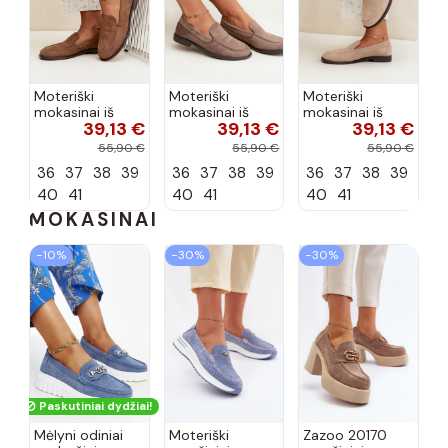
Moteriški
Moteriški
Moteriški
mokasinai iš
mokasinai iš
mokasinai iš
39,13 €
39,13 €
39,13 €
dirbtinės
dirbtinės
dirbtinės
zomšos, rudos
zomšos, molio
zomšos, smėlio
55,90 €
55,90 €
55,90 €
spalvos Laisie
spalvos Laisie
spalvos Laisie
36
37
38
39
36
37
38
39
36
37
38
39
40
41
40
41
40
41
MOKASINAI
−10%
−30%
−30%
Paskutiniai dydžiai!
Mėlyni odiniai
Moteriški
Zazoo 20170