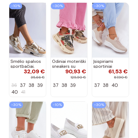
−10%
−30%
−30%
Smėlio spalvos
Odiniai moteriški
Įsispiriami
sportbačiai,
sneakers su
sportiniai
32,09 €
90,93 €
61,53 €
dekoruoti Valdez
platforma D&A
bateliai Kobbo
cirkonio virvele
CR61-3133
102425 smėlio
35,66 €
129,90 €
87,90 €
smėlio spalvos
spalvos
36
37
38
39
37
38
39
37
38
40
40
41
−30%
−10%
−30%