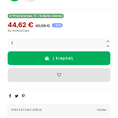
Pristatymas: 5 - 9 darbo dienos
44,62 €
49,58 €
-10%
Su mokesčiais
Į krepšelį
PRISTATYMO BŪDAI
KAINA