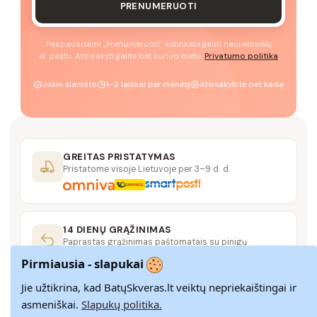
PRENUMERUOTI
Paspausdami „Prenumeruoti" sutinkate gauti naujienlaiškį
el. paštu. Atsisakyti galite bet kuriuo metu.
Privatumo politika
Jokio šlamšto
1–2 laiškai per mėnesį
Atsisakykite bet kada
GREITAS PRISTATYMAS
Pristatome visoje Lietuvoje per 3–9 d. d.
14 DIENŲ GRĄŽINIMAS
Paprastas grąžinimas paštomatais su pinigų
grąžinimo garantija
Pirmiausia - slapukai
Jie užtikrina, kad BatųSkveras.lt veiktų nepriekaištingai ir
SAUGUS MOKĖJIMAS
asmeniškai.
Slapukų politika.
SSL šifravimas užtikrina aukščiausią jūsų duomenų