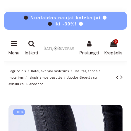
⚫
Nuolaidos naujai kolekcijai ⚫
⚫
iki -30%! ⚫
0
Menu
Ieškoti
Prisijungti
Krepšelis
Pagrindinis
Batai, avalynė moterims
Basutės, sandalai
moterims
Įsispiriamos basutės
Juodos šlepetės su
šviesiu kailiu Andonno
−10%