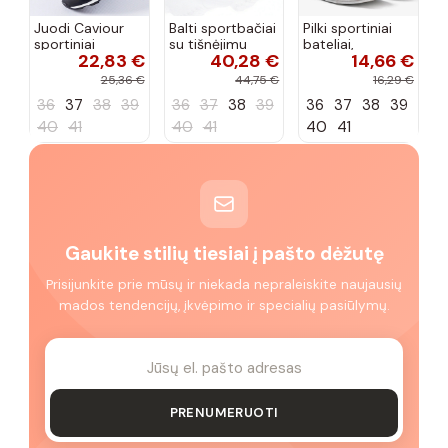
Juodi Caviour
Balti sportbačiai
Pilki sportiniai
sportiniai
su tišnėjimu
bateliai,
22,83 €
40,28 €
14,66 €
sportbačiai
Peyton
„Justice"
25,36 €
44,75 €
16,29 €
36
37
38
39
36
37
38
39
36
37
38
39
40
41
40
41
40
41
Gaukite stilių tiesiai į pašto dėžutę
Prisijunkite prie mūsų ir niekada nepraleiskite naujausių
mados tendencijų, įkvėpimo ir specialių pasiūlymų.
PRENUMERUOTI