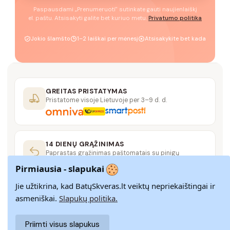
Paspausdami „Prenumeruoti" sutinkate gauti naujienlaiškį
el. paštu. Atsisakyti galite bet kuriuo metu.
Privatumo politika
Jokio šlamšto
1–2 laiškai per mėnesį
Atsisakykite bet kada
GREITAS PRISTATYMAS
Pristatome visoje Lietuvoje per 3–9 d. d.
14 DIENŲ GRĄŽINIMAS
Paprastas grąžinimas paštomatais su pinigų
grąžinimo garantija
Pirmiausia - slapukai
Jie užtikrina, kad BatųSkveras.lt veiktų nepriekaištingai ir
SAUGUS MOKĖJIMAS
asmeniškai.
Slapukų politika.
SSL šifravimas užtikrina aukščiausią jūsų duomenų
saugumo lygį
Priimti visus slapukus