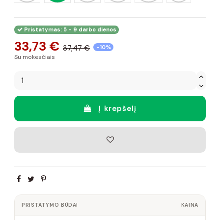
Pristatymas: 5 - 9 darbo dienos
33,73 €
37,47 €
-10%
Su mokesčiais
Į krepšelį
PRISTATYMO BŪDAI
KAINA