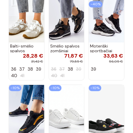
−40%
Balti-smėlio
Smėlio spalvos
Moteriški
spalvos
zomšiniai
sportbačiai
28,28 €
71,87 €
33,63 €
sportiniai
sportiniai
juodos spalvos
bateliai su
bateliai, „Karino"
Feluci
31,42 €
79,85 €
56,05 €
dvigubu raišteliu
36
37
38
39
36
37
38
39
39
Casey
40
41
40
41
−10%
−10%
−10%