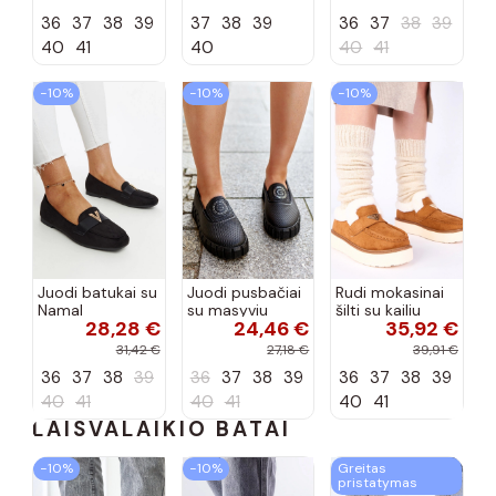
57C2116, bordo
36
37
38
39
37
38
39
36
37
38
39
spalvos
40
41
40
40
41
−10%
−10%
−10%
Juodi batukai su
Juodi pusbačiai
Rudi mokasinai
Namal
su masyviu
šilti su kailiu
28,28 €
24,46 €
35,92 €
dekoracija
padu Teska
Loafy
31,42 €
27,18 €
39,91 €
36
37
38
39
36
37
38
39
36
37
38
39
40
41
40
41
40
41
LAISVALAIKIO BATAI
−10%
−10%
Greitas
pristatymas