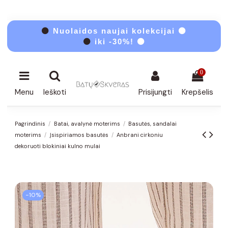
⚫
Nuolaidos naujai kolekcijai ⚫
⚫
iki -30%! ⚫
0
Menu
Ieškoti
Prisijungti
Krepšelis
Pagrindinis
Batai, avalynė moterims
Basutės, sandalai
moterims
Įsispiriamos basutės
Anbrani cirkoniu
dekoruoti blokiniai kulno mulai
−10%