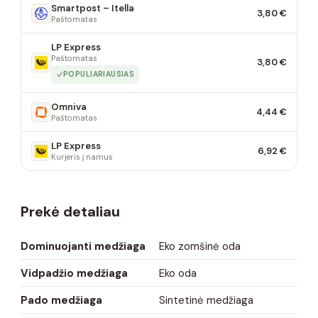
Smartpost – Itella
3,80 €
Paštomatas
LP Express
Paštomatas
3,80 €
POPULIARIAUSIAS
Omniva
4,44 €
Paštomatas
LP Express
6,92 €
Kurjeris į namus
Prekė detaliau
Dominuojanti medžiaga
Eko zomšinė oda
Vidpadžio medžiaga
Eko oda
Pado medžiaga
Sintetinė medžiaga