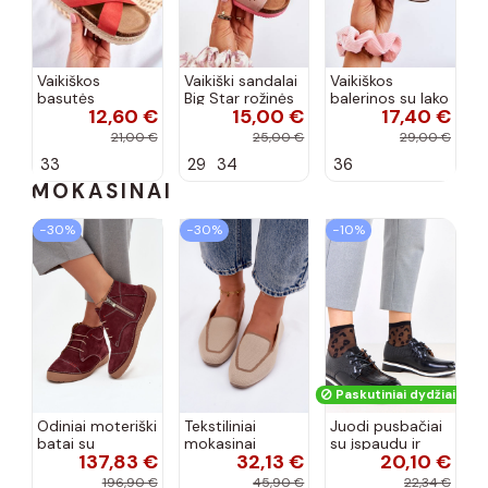
Vaikiškos
Vaikiški sandalai
Vaikiškos
basutės
Big Star rožinės
balerinos su lako
12,60 €
15,00 €
17,40 €
koralinės
spalvos
efektu ir
spalvos
kaspinais baltos
21,00 €
25,00 €
29,00 €
spalvos Zolly
33
29
34
36
MOKASINAI
−30%
−30%
−10%
Paskutiniai dydžiai!
Odiniai moteriški
Tekstiliniai
Juodi pusbačiai
batai su
mokasinai
su įspaudu ir
137,83 €
32,13 €
20,10 €
siūlėmis, pilies
smėlio spalvos
kvadratiniu
tipo, Artiker
Selisa
priekiu Kerawa
196,90 €
45,90 €
22,34 €