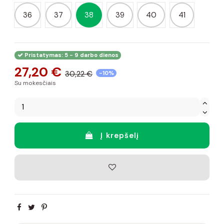
36
37
38
39
40
41
Pristatymas: 5 - 9 darbo dienos
27,20 €
30,22 €
-10%
Su mokesčiais
Į krepšelį