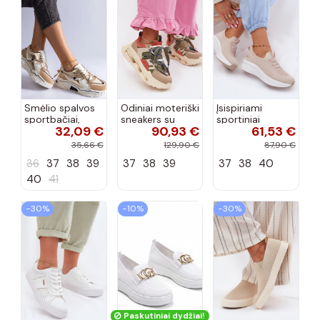
Smėlio spalvos
Odiniai moteriški
Įsispiriami
sportbačiai,
sneakers su
sportiniai
32,09 €
90,93 €
61,53 €
dekoruoti Valdez
platforma D&A
bateliai Kobbo
cirkonio virvele
CR61-3133
102425 smėlio
35,66 €
129,90 €
87,90 €
smėlio spalvos
spalvos
36
37
38
39
37
38
39
37
38
40
40
41
−30%
−10%
−30%
Paskutiniai dydžiai!