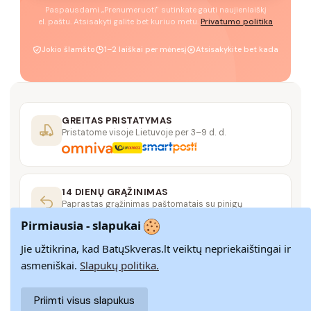
Paspausdami „Prenumeruoti" sutinkate gauti naujienlaiškį
el. paštu. Atsisakyti galite bet kuriuo metu.
Privatumo politika
Jokio šlamšto
1–2 laiškai per mėnesį
Atsisakykite bet kada
GREITAS PRISTATYMAS
Pristatome visoje Lietuvoje per 3–9 d. d.
14 DIENŲ GRĄŽINIMAS
Paprastas grąžinimas paštomatais su pinigų
grąžinimo garantija
Pirmiausia - slapukai
Jie užtikrina, kad BatųSkveras.lt veiktų nepriekaištingai ir
SAUGUS MOKĖJIMAS
asmeniškai.
Slapukų politika.
SSL šifravimas užtikrina aukščiausią jūsų duomenų
saugumo lygį
Priimti visus slapukus