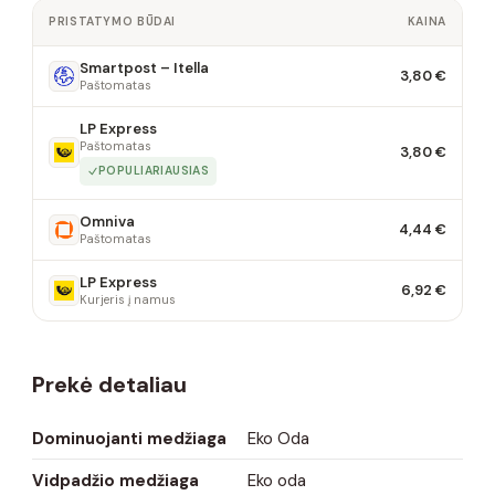
PRISTATYMO BŪDAI
KAINA
Smartpost – Itella
3,80 €
Paštomatas
LP Express
Paštomatas
3,80 €
POPULIARIAUSIAS
Omniva
4,44 €
Paštomatas
LP Express
6,92 €
Kurjeris į namus
Prekė detaliau
Dominuojanti medžiaga
Eko Oda
Vidpadžio medžiaga
Eko oda