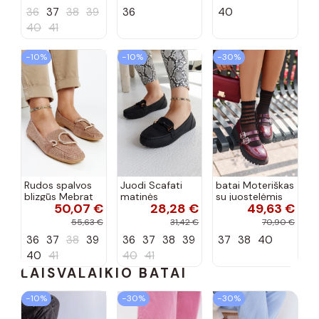
spalvos
spalvos
36
37
38
39
36
40
40
41
−10%
−10%
−30%
Rudos spalvos
Juodi Scafati
batai Moteriškas
blizgūs Mebrat
matinės
su juostelėmis
50,07 €
28,28 €
49,63 €
bateliai
apdailos bateliai
su lako efektu
bordo spalvos
55,63 €
31,42 €
70,90 €
Terione
36
37
38
39
36
37
38
39
37
38
40
40
41
40
41
LAISVALAIKIO BATAI
−10%
−30%
−30%