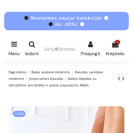
⚫
Nuolaidos naujai kolekcijai ⚫
⚫
iki -30%! ⚫
0
Menu
Ieškoti
Prisijungti
Krepšelis
Pagrindinis
Batai, avalynė moterims
Basutės, sandalai
moterims
Įsispiriamos basutės
Baltos šlepetės su
iškirptėmis ant dirželio ir aukso papuošimu Mejlis
−10%