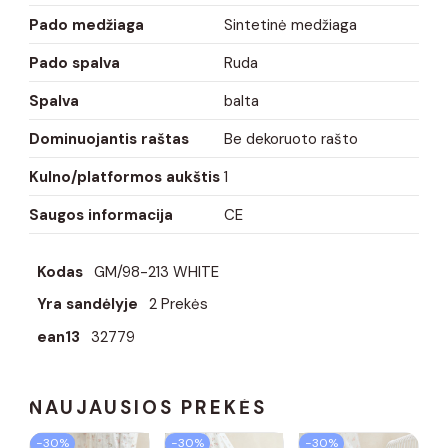
Pado medžiaga
Sintetinė medžiaga
Pado spalva
Ruda
Spalva
balta
Dominuojantis raštas
Be dekoruoto rašto
Kulno/platformos aukštis
1
Saugos informacija
CE
Kodas
GM/98-213 WHITE
Yra sandėlyje
2 Prekės
ean13
32779
NAUJAUSIOS PREKĖS
−30%
−30%
−30%