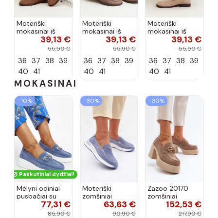
Moteriški
Moteriški
Moteriški
mokasinai iš
mokasinai iš
mokasinai iš
39,13 €
39,13 €
39,13 €
dirbtinės
dirbtinės
dirbtinės
zomšos, rudos
zomšos, molio
zomšos, smėlio
55,90 €
55,90 €
55,90 €
spalvos Laisie
spalvos Laisie
spalvos Laisie
36
37
38
39
36
37
38
39
36
37
38
39
40
41
40
41
40
41
MOKASINAI
−10%
−30%
−30%
Paskutiniai dydžiai!
Mėlyni odiniai
Moteriški
Zazoo 20170
pusbačiai su
zomšiniai
zomšiniai
77,31 €
63,63 €
152,53 €
dekoratyvine
mokasinai
bateliai su
sagtimi Taija
Demela mėlynos
kulniukais smėlio
85,90 €
90,90 €
217,90 €