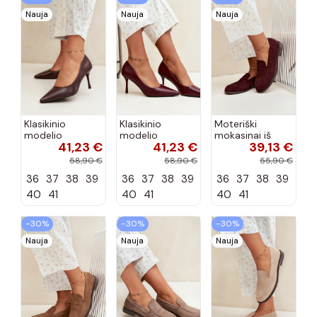
Nauja
Nauja
Nauja
Klasikinio
Klasikinio
Moteriški
modelio
modelio
mokasinai iš
41,23 €
41,23 €
39,13 €
aukštakulniai
aukštakulniai
dirbtinės
bateliai iš
bateliai iš
zomšos, bordo
58,90 €
58,90 €
55,90 €
dirbtinės odos,
dirbtinės odos,
spalvos Laisie
36
37
38
39
36
37
38
39
36
37
38
39
šokolado
bordo spalvos
spalvos Nesha
Nesha
40
41
40
41
40
41
−30%
−30%
−30%
Nauja
Nauja
Nauja