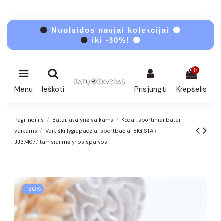
⚫
Nuolaidos naujai kolekcijai ⚫
⚫
iki -30%! ⚫
0
Menu
Ieškoti
Prisijungti
Krepšelis
Pagrindinis
Batai, avalynė vaikams
Kedai, sportiniai batai
vaikams
Vaikiški lygiapadžiai sportbačiai BIG STAR
JJ374077 tamsiai mėlynos spalvos
−30%