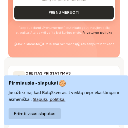
PRENUMERUOTI
Paspausdami „Prenumeruoti" sutinkate gauti naujienlaiškį
el. paštu. Atsisakyti galite bet kuriuo metu.
Privatumo politika
Jokio šlamšto
1–2 laiškai per mėnesį
Atsisakykite bet kada
GREITAS PRISTATYMAS
Pristatome visoje Lietuvoje per 3–9 d. d.
Pirmiausia - slapukai
Jie užtikrina, kad BatųSkveras.lt veiktų nepriekaištingai ir
asmeniškai.
Slapukų politika.
14 DIENŲ GRĄŽINIMAS
Paprastas grąžinimas paštomatais su pinigų
Priimti visus slapukus
grąžinimo garantija