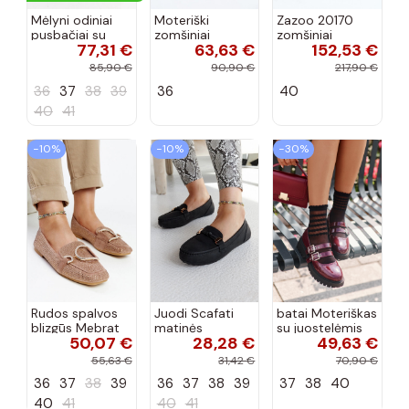
Mėlyni odiniai
Moteriški
Zazoo 20170
pusbačiai su
zomšiniai
zomšiniai
77,31 €
63,63 €
152,53 €
dekoratyvine
mokasinai
bateliai su
sagtimi Taija
Demela mėlynos
kulniukais smėlio
85,90 €
90,90 €
217,90 €
spalvos
spalvos
36
37
38
39
36
40
40
41
−10%
−10%
−30%
Rudos spalvos
Juodi Scafati
batai Moteriškas
blizgūs Mebrat
matinės
su juostelėmis
50,07 €
28,28 €
49,63 €
bateliai
apdailos bateliai
su lako efektu
bordo spalvos
55,63 €
31,42 €
70,90 €
Terione
36
37
38
39
36
37
38
39
37
38
40
40
41
40
41