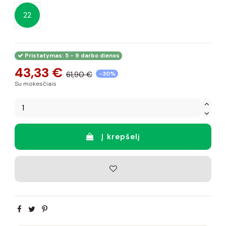
22
Pristatymas: 5 - 9 darbo dienos
43,33 €
61,90 €
-30%
Su mokesčiais
Į krepšelį