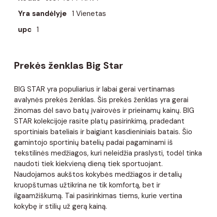
Yra sandėlyje
1 Vienetas
upc
1
Prekės ženklas Big Star
BIG STAR yra populiarius ir labai gerai vertinamas
avalynės prekės ženklas. Šis prekės ženklas yra gerai
žinomas dėl savo batų įvairovės ir prieinamų kainų. BIG
STAR kolekcijoje rasite platų pasirinkimą, pradedant
sportiniais bateliais ir baigiant kasdieniniais batais. Šio
gamintojo sportinių batelių padai pagaminami iš
tekstilinės medžiagos, kuri neleidžia praslysti, todėl tinka
naudoti tiek kiekvieną dieną tiek sportuojant.
Naudojamos aukštos kokybės medžiagos ir detalių
kruopštumas užtikrina ne tik komfortą, bet ir
ilgaamžiškumą. Tai pasirinkimas tiems, kurie vertina
kokybę ir stilių už gerą kainą.