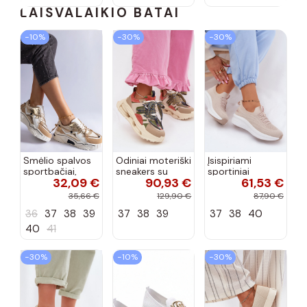
LAISVALAIKIO BATAI
−10%
−30%
−30%
Smėlio spalvos
Odiniai moteriški
Įsispiriami
sportbačiai,
sneakers su
sportiniai
32,09 €
90,93 €
61,53 €
dekoruoti Valdez
platforma D&A
bateliai Kobbo
cirkonio virvele
CR61-3133
102425 smėlio
35,66 €
129,90 €
87,90 €
smėlio spalvos
spalvos
36
37
38
39
37
38
39
37
38
40
40
41
−30%
−10%
−30%