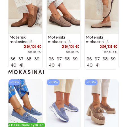
Moteriški
Moteriški
Moteriški
mokasinai iš
mokasinai iš
mokasinai iš
39,13 €
39,13 €
39,13 €
dirbtinės
dirbtinės
dirbtinės
zomšos, rudos
zomšos, molio
zomšos, smėlio
55,90 €
55,90 €
55,90 €
spalvos Laisie
spalvos Laisie
spalvos Laisie
36
37
38
39
36
37
38
39
36
37
38
39
40
41
40
41
40
41
MOKASINAI
−10%
−30%
−30%
Paskutiniai dydžiai!