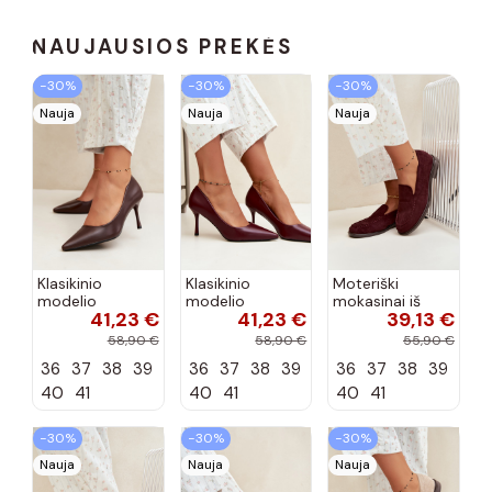
NAUJAUSIOS PREKĖS
−30%
−30%
−30%
Nauja
Nauja
Nauja
Klasikinio
Klasikinio
Moteriški
modelio
modelio
mokasinai iš
41,23 €
41,23 €
39,13 €
aukštakulniai
aukštakulniai
dirbtinės
bateliai iš
bateliai iš
zomšos, bordo
58,90 €
58,90 €
55,90 €
dirbtinės odos,
dirbtinės odos,
spalvos Laisie
36
37
38
39
36
37
38
39
36
37
38
39
šokolado
bordo spalvos
spalvos Nesha
Nesha
40
41
40
41
40
41
−30%
−30%
−30%
Nauja
Nauja
Nauja