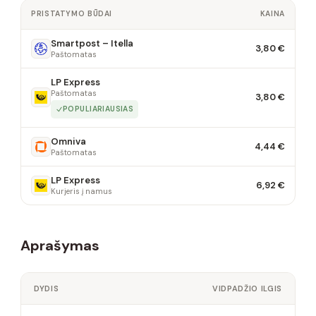
PRISTATYMO BŪDAI
KAINA
Smartpost – Itella
3,80 €
Paštomatas
LP Express
Paštomatas
3,80 €
POPULIARIAUSIAS
Omniva
4,44 €
Paštomatas
LP Express
6,92 €
Kurjeris į namus
Aprašymas
DYDIS
VIDPADŽIO ILGIS