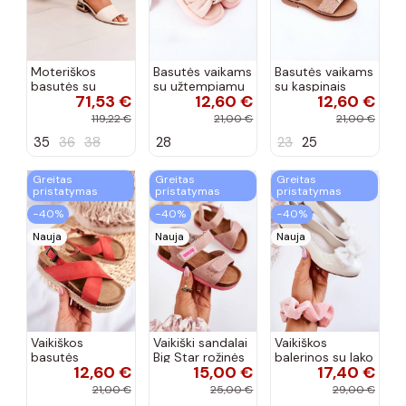
Moteriškos
Basutės vaikams
Basutės vaikams
basutės su
su užtempiamu
su kaspinais
71,53 €
12,60 €
12,60 €
aukso spalvos
užsegimu
aukso spalvos
kulniukais Laura
rožinės spalvos
119,22 €
21,00 €
21,00 €
Messi smėlio
35
36
38
28
23
25
spalvos
Greitas
Greitas
Greitas
pristatymas
pristatymas
pristatymas
−40%
−40%
−40%
Nauja
Nauja
Nauja
Vaikiškos
Vaikiški sandalai
Vaikiškos
basutės
Big Star rožinės
balerinos su lako
12,60 €
15,00 €
17,40 €
koralinės
spalvos
efektu ir
spalvos
kaspinais baltos
21,00 €
25,00 €
29,00 €
spalvos Zolly