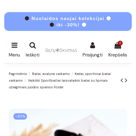
⚫
Nuolaidos naujai kolekcijai ⚫
⚫
iki -30%! ⚫
0
Menu
Ieškoti
Prisijungti
Krepšelis
Pagrindinis
Batai, avalynė vaikams
Kedai, sportiniai batai
vaikams
Vaikiški Sportbačiai laisvalaikio batai su lipniais
užsegimais juodos spalvos Foster
−30%