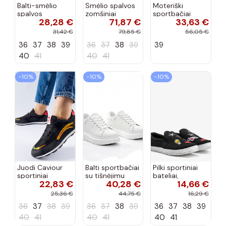
Balti-smėlio
Smėlio spalvos
Moteriški
spalvos
zomšiniai
sportbačiai
28,28 €
71,87 €
33,63 €
sportiniai
sportiniai
juodos spalvos
bateliai su
bateliai, „Karino"
Feluci
31,42 €
79,85 €
56,05 €
dvigubu raišteliu
36
37
38
39
36
37
38
39
39
Casey
40
41
40
41
−10%
−10%
−10%
Juodi Caviour
Balti sportbačiai
Pilki sportiniai
sportiniai
su tišnėjimu
bateliai,
22,83 €
40,28 €
14,66 €
sportbačiai
Peyton
„Justice"
25,36 €
44,75 €
16,29 €
36
37
38
39
36
37
38
39
36
37
38
39
40
41
40
41
40
41