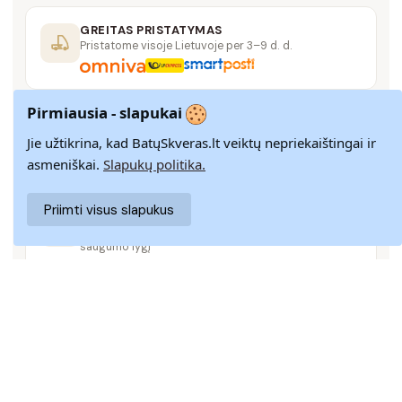
GREITAS PRISTATYMAS
Pristatome visoje Lietuvoje per 3–9 d. d.
Pirmiausia - slapukai
14 DIENŲ GRĄŽINIMAS
Paprastas grąžinimas paštomatais su pinigų
Jie užtikrina, kad BatųSkveras.lt veiktų nepriekaištingai ir
grąžinimo garantija
asmeniškai.
Slapukų politika.
Priimti visus slapukus
SAUGUS MOKĖJIMAS
SSL šifravimas užtikrina aukščiausią jūsų duomenų
saugumo lygį
KLIENTŲ APTARNAVIMAS
Rašykite mums
info@batuskveras.lt