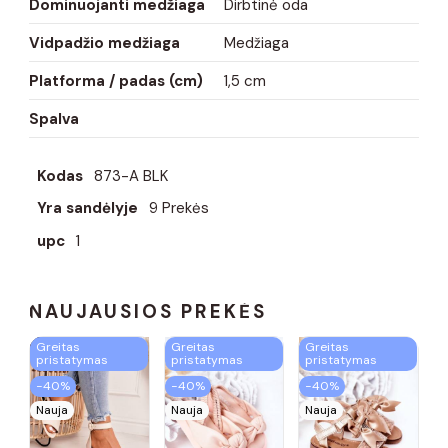
Dominuojanti medžiaga
Dirbtinė oda
Vidpadžio medžiaga
Medžiaga
Platforma / padas (cm)
1,5 cm
Spalva
Kodas
873-A BLK
Yra sandėlyje
9 Prekės
upc
1
NAUJAUSIOS PREKĖS
Greitas
Greitas
Greitas
pristatymas
pristatymas
pristatymas
−40%
−40%
−40%
Nauja
Nauja
Nauja