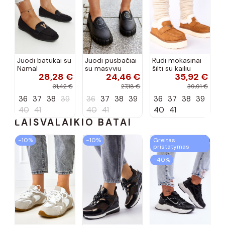
Juodi batukai su
Juodi pusbačiai
Rudi mokasinai
Namal
su masyviu
šilti su kailiu
28,28 €
24,46 €
35,92 €
dekoracija
padu Teska
Loafy
31,42 €
27,18 €
39,91 €
36
37
38
39
36
37
38
39
36
37
38
39
40
41
40
41
40
41
LAISVALAIKIO BATAI
−10%
−10%
Greitas
pristatymas
−40%