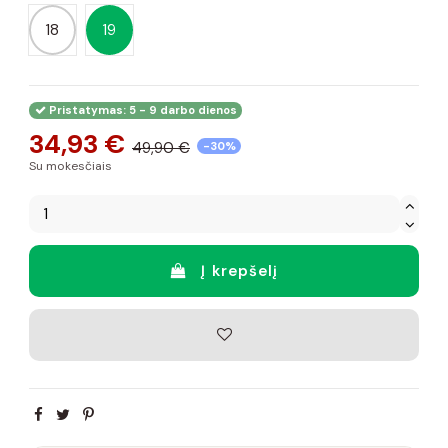
18
19
Pristatymas: 5 - 9 darbo dienos
34,93 €
49,90 €
-30%
Su mokesčiais
Į krepšelį