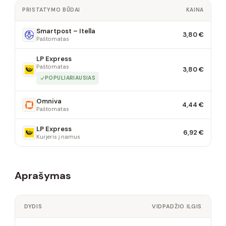
PRISTATYMO BŪDAI
KAINA
Smartpost – Itella
3,80 €
Paštomatas
LP Express
Paštomatas
3,80 €
POPULIARIAUSIAS
Omniva
4,44 €
Paštomatas
LP Express
6,92 €
Kurjeris į namus
Aprašymas
DYDIS
VIDPADŽIO ILGIS