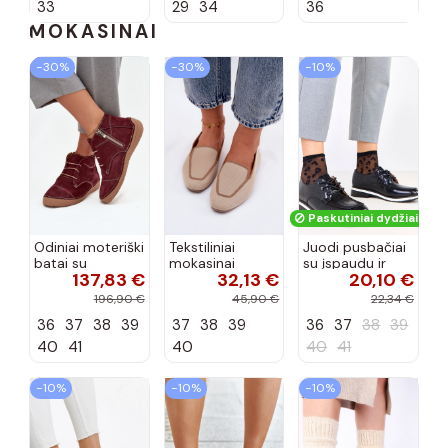
33
29
34
36
MOKASINAI
−30%
−30%
−10%
Paskutiniai dydžiai!
Odiniai moteriški
Tekstiliniai
Juodi pusbačiai
batai su
mokasinai
su įspaudu ir
137,83 €
32,13 €
20,10 €
siūlėmis, pilies
smėlio spalvos
kvadratiniu
tipo, Artiker
Selisa
priekiu Kerawa
196,90 €
45,90 €
22,34 €
57C2116, bordo
36
37
38
39
37
38
39
36
37
38
39
spalvos
40
41
40
40
41
−10%
−10%
−10%