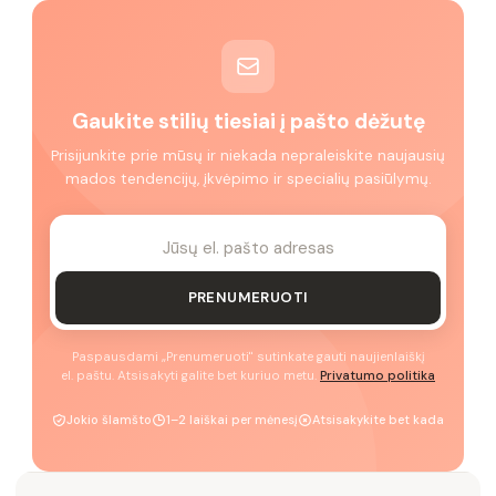
Gaukite stilių tiesiai į pašto dėžutę
Prisijunkite prie mūsų ir niekada nepraleiskite naujausių
mados tendencijų, įkvėpimo ir specialių pasiūlymų.
PRENUMERUOTI
Paspausdami „Prenumeruoti" sutinkate gauti naujienlaiškį
el. paštu. Atsisakyti galite bet kuriuo metu.
Privatumo politika
Jokio šlamšto
1–2 laiškai per mėnesį
Atsisakykite bet kada