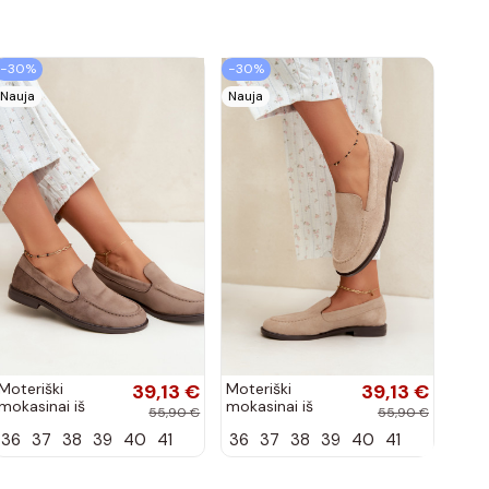
−30%
−30%
Nauja
Nauja
Moteriški
39,13 €
Moteriški
39,13 €
mokasinai iš
mokasinai iš
55,90 €
55,90 €
dirbtinės
dirbtinės
36
37
38
39
40
41
36
37
38
39
40
41
zomšos, molio
zomšos, smėlio
spalvos Laisie
spalvos Laisie