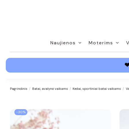
Naujienos
Moterims
Pagrindinis
Batai, avalynė vaikams
Kedai, sportiniai batai vaikams
Va
−30%