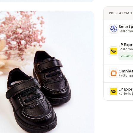
PRISTATYMO
Smartpo
Paštoma
LP Expr
Paštoma
POPU
Omniv
Paštoma
LP Expr
Kurjeris