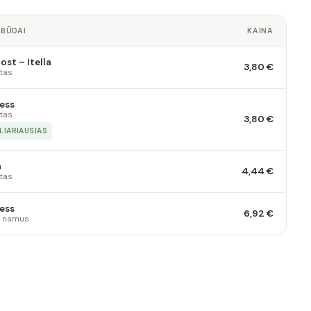
 BŪDAI
KAINA
st – Itella
3,80 €
tas
ess
tas
3,80 €
LIARIAUSIAS
a
4,44 €
tas
ess
6,92 €
 į namus