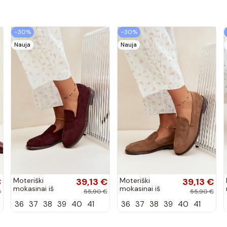
−30%
−30%
Nauja
Nauja
€
Moteriški
39,13 €
Moteriški
39,13 €
mokasinai iš
mokasinai iš
€
55,90 €
55,90 €
dirbtinės
dirbtinės
36
37
38
39
40
41
36
37
38
39
40
41
zomšos, bordo
zomšos, rudos
spalvos Laisie
spalvos Laisie