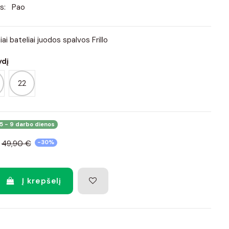
s:
Pao
iai bateliai juodos spalvos Frillo
ydį
22
5 - 9 darbo dienos
49,90 €
-30%
Į krepšelį