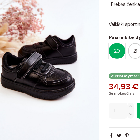
Prekės ženkla
Vaikiški sportin
Pasirinkite d
20
21
Pristatymas: 
34,93 €
Su mokesčiais