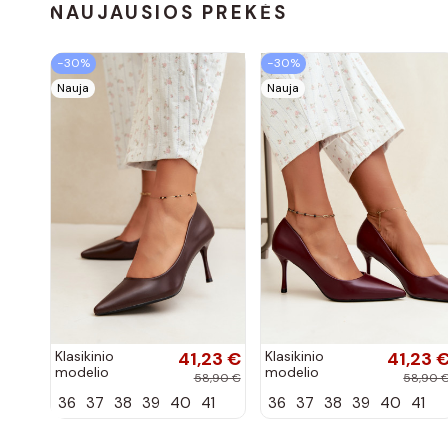
NAUJAUSIOS PREKĖS
−30%
−30%
Nauja
Nauja
Klasikinio
41,23 €
Klasikinio
41,23 
modelio
modelio
58,90 €
58,90 
aukštakulniai
aukštakulniai
36
37
38
39
40
41
36
37
38
39
40
41
bateliai iš
bateliai iš
dirbtinės odos,
dirbtinės odos,
šokolado
bordo spalvos