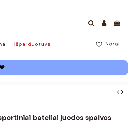
Norai
mai
Išparduotuvė
❤
sportiniai bateliai juodos spalvos