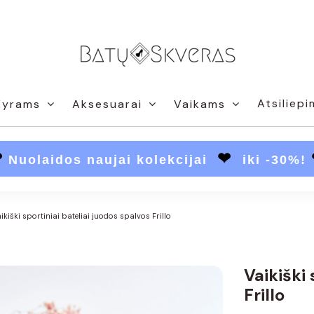
Atsiliepi
Vyrams
Aksesuarai
Vaikams
❤
❤
Nuolaidos naujai kolekcijai
iki -30%!
ikiški sportiniai bateliai juodos spalvos Frillo
Vaikiški 
Frillo