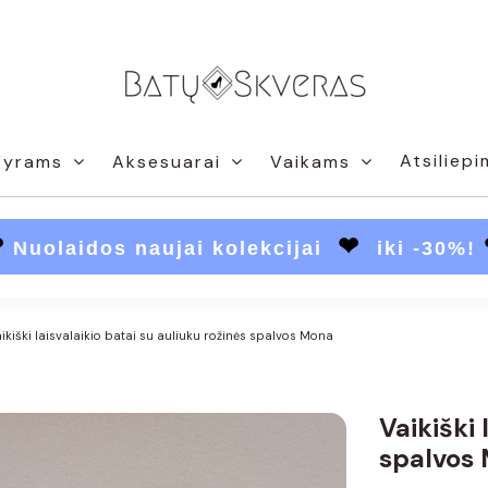
Atsiliepi
Vyrams
Aksesuarai
Vaikams
❤
❤
Nuolaidos naujai kolekcijai
iki -30%!
ikiški laisvalaikio batai su auliuku rožinės spalvos Mona
Vaikiški 
spalvos