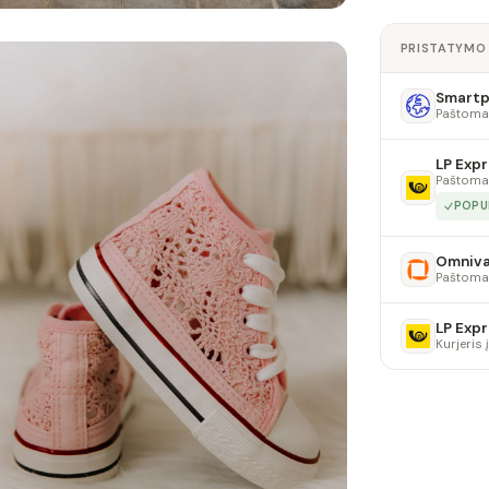
PRISTATYMO
Smartpo
Paštoma
LP Expr
Paštoma
POPU
Omniv
Paštoma
LP Expr
Kurjeris