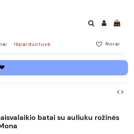
Norai
mai
Išparduotuvė
❤
laisvalaikio batai su auliuku rožinės
 Mona