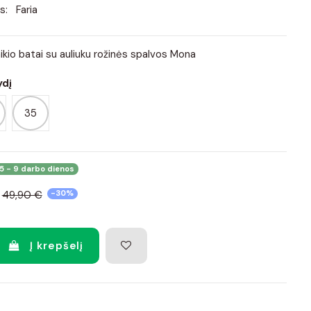
s:
Faria
laikio batai su auliuku rožinės spalvos Mona
ydį
35
5 - 9 darbo dienos
49,90 €
-30%
Į krepšelį