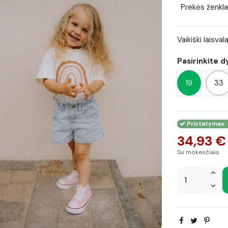
Prekės ženkla
Vaikiški laisva
Pasirinkite d
19
33
Pristatymas: 
34,93 €
Su mokesčiais