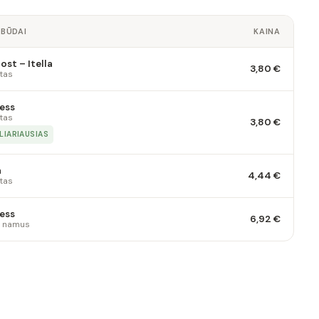
 BŪDAI
KAINA
st – Itella
3,80 €
tas
ess
tas
3,80 €
LIARIAUSIAS
a
4,44 €
tas
ess
6,92 €
 į namus