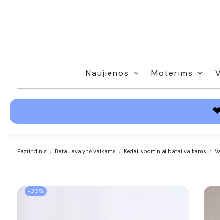
Naujienos
Moterims
Pagrindinis
Batai, avalynė vaikams
Kedai, sportiniai batai vaikams
Va
−30%