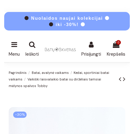
⚫
Nuolaidos naujai kolekcijai ⚫
⚫
iki -30%! ⚫
0
Menu
Ieškoti
Prisijungti
Krepšelis
Pagrindinis
Batai, avalynė vaikams
Kedai, sportiniai batai
vaikams
Vaikiški laisvalaikio batai su dirželiais tamsiai
mėlynos spalvos Tobby
−30%