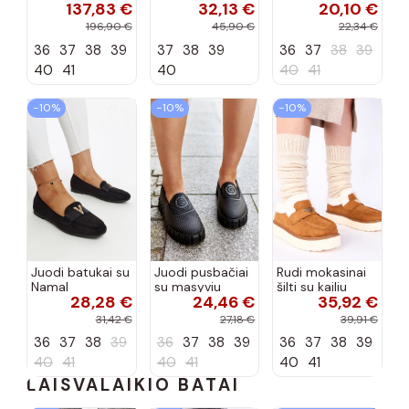
137,83 €
32,13 €
20,10 €
siūlėmis, pilies
smėlio spalvos
kvadratiniu
tipo, Artiker
Selisa
priekiu Kerawa
196,90 €
45,90 €
22,34 €
57C2116, bordo
36
37
38
39
37
38
39
36
37
38
39
spalvos
40
41
40
40
41
−10%
−10%
−10%
Juodi batukai su
Juodi pusbačiai
Rudi mokasinai
Namal
su masyviu
šilti su kailiu
28,28 €
24,46 €
35,92 €
dekoracija
padu Teska
Loafy
31,42 €
27,18 €
39,91 €
36
37
38
39
36
37
38
39
36
37
38
39
40
41
40
41
40
41
LAISVALAIKIO BATAI