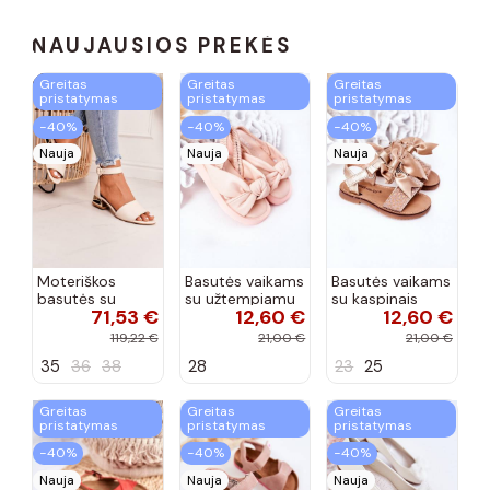
NAUJAUSIOS PREKĖS
Greitas
Greitas
Greitas
pristatymas
pristatymas
pristatymas
−40%
−40%
−40%
Nauja
Nauja
Nauja
Moteriškos
Basutės vaikams
Basutės vaikams
basutės su
su užtempiamu
su kaspinais
71,53 €
12,60 €
12,60 €
aukso spalvos
užsegimu
aukso spalvos
kulniukais Laura
rožinės spalvos
119,22 €
21,00 €
21,00 €
Messi smėlio
35
36
38
28
23
25
spalvos
Greitas
Greitas
Greitas
pristatymas
pristatymas
pristatymas
−40%
−40%
−40%
Nauja
Nauja
Nauja