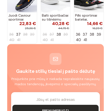
Juodi Caviour
Balti sportbačiai
Pilki sportiniai
sportiniai
su tišnėjimu
bateliai,
22,83 €
40,28 €
14,66 €
sportbačiai
Peyton
„Justice"
25,36 €
44,75 €
16,29 €
36
37
38
39
36
37
38
39
36
37
38
39
40
41
40
41
40
41
Gaukite stilių tiesiai į pašto dėžutę
Prisijunkite prie mūsų ir niekada nepraleiskite naujausių
mados tendencijų, įkvėpimo ir specialių pasiūlymų.
PRENUMERUOTI