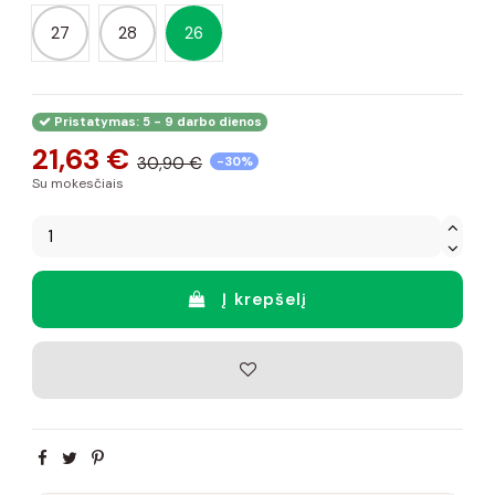
27
28
26
Pristatymas: 5 - 9 darbo dienos
21,63 €
30,90 €
-30%
Su mokesčiais
Į krepšelį