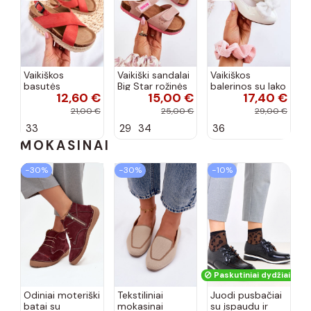
Vaikiškos
Vaikiški sandalai
Vaikiškos
basutės
Big Star rožinės
balerinos su lako
12,60 €
15,00 €
17,40 €
koralinės
spalvos
efektu ir
spalvos
kaspinais baltos
21,00 €
25,00 €
29,00 €
spalvos Zolly
33
29
34
36
MOKASINAI
−30%
−30%
−10%
Paskutiniai dydžiai!
Odiniai moteriški
Tekstiliniai
Juodi pusbačiai
batai su
mokasinai
su įspaudu ir