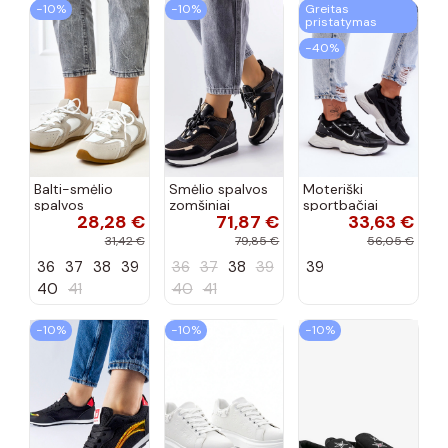
−10%
−10%
Greitas
pristatymas
−40%
Balti-smėlio
Smėlio spalvos
Moteriški
spalvos
zomšiniai
sportbačiai
28,28 €
71,87 €
33,63 €
sportiniai
sportiniai
juodos spalvos
bateliai su
bateliai, „Karino"
Feluci
31,42 €
79,85 €
56,05 €
dvigubu raišteliu
36
37
38
39
36
37
38
39
39
Casey
40
41
40
41
−10%
−10%
−10%