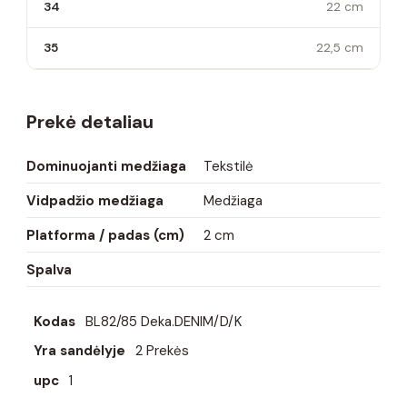
34
22 cm
35
22,5 cm
Prekė detaliau
Dominuojanti medžiaga
Tekstilė
Vidpadžio medžiaga
Medžiaga
Platforma / padas (cm)
2 cm
Spalva
Kodas
BL82/85 Deka.DENIM/D/K
Yra sandėlyje
2 Prekės
upc
1