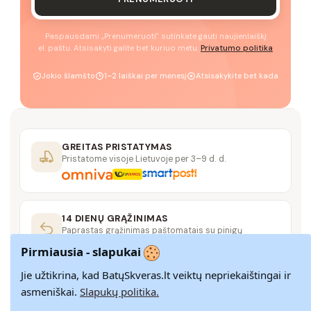
Paspausdami „Prenumeruoti" sutinkate gauti naujienlaiškį
el. paštu. Atsisakyti galite bet kuriuo metu.
Privatumo politika
Jokio šlamšto
1–2 laiškai per mėnesį
Atsisakykite bet kada
GREITAS PRISTATYMAS
Pristatome visoje Lietuvoje per 3–9 d. d.
14 DIENŲ GRĄŽINIMAS
Paprastas grąžinimas paštomatais su pinigų
grąžinimo garantija
Pirmiausia - slapukai
Jie užtikrina, kad BatųSkveras.lt veiktų nepriekaištingai ir
SAUGUS MOKĖJIMAS
asmeniškai.
Slapukų politika.
SSL šifravimas užtikrina aukščiausią jūsų duomenų