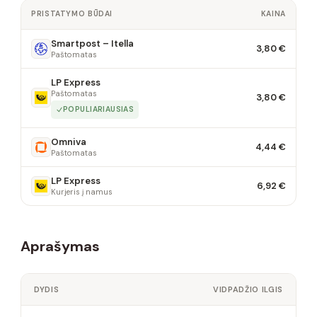
PRISTATYMO BŪDAI
KAINA
Smartpost – Itella
3,80 €
Paštomatas
LP Express
Paštomatas
3,80 €
POPULIARIAUSIAS
Omniva
4,44 €
Paštomatas
LP Express
6,92 €
Kurjeris į namus
Aprašymas
DYDIS
VIDPADŽIO ILGIS