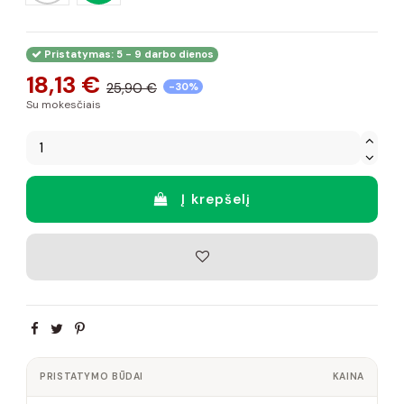
Pristatymas: 5 - 9 darbo dienos
18,13 €
25,90 €
-30%
Su mokesčiais
Į krepšelį
PRISTATYMO BŪDAI
KAINA