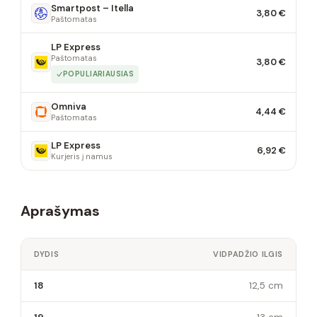
Smartpost – Itella
3,80 €
Paštomatas
LP Express
Paštomatas
3,80 €
POPULIARIAUSIAS
Omniva
4,44 €
Paštomatas
LP Express
6,92 €
Kurjeris į namus
Aprašymas
DYDIS
VIDPADŽIO ILGIS
18
12,5 cm