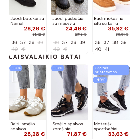
Juodi batukai su
Juodi pusbačiai
Rudi mokasinai
Namal
su masyviu
šilti su kailiu
28,28 €
24,46 €
35,92 €
dekoracija
padu Teska
Loafy
31,42 €
27,18 €
39,91 €
36
37
38
39
36
37
38
39
36
37
38
39
40
41
40
41
40
41
LAISVALAIKIO BATAI
−10%
−10%
Greitas
pristatymas
−40%
Balti-smėlio
Smėlio spalvos
Moteriški
spalvos
zomšiniai
sportbačiai
28,28 €
71,87 €
33,63 €
sportiniai
sportiniai
juodos spalvos
bateliai su
bateliai, „Karino"
Feluci