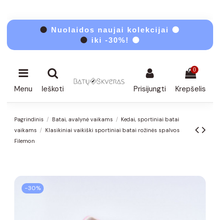
⚫
Nuolaidos naujai kolekcijai ⚫
⚫
iki -30%! ⚫
0
Menu
Ieškoti
Prisijungti
Krepšelis
Pagrindinis
Batai, avalynė vaikams
Kedai, sportiniai batai
vaikams
Klasikiniai vaikiški sportiniai batai rožinės spalvos
Filemon
−30%