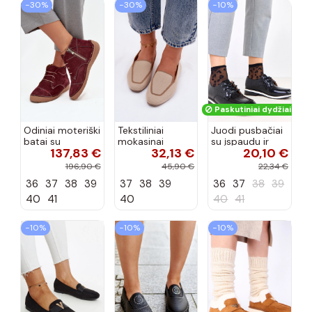
−30%
−30%
−10%
Paskutiniai dydžiai!
Odiniai moteriški
Tekstiliniai
Juodi pusbačiai
batai su
mokasinai
su įspaudu ir
137,83 €
32,13 €
20,10 €
siūlėmis, pilies
smėlio spalvos
kvadratiniu
tipo, Artiker
Selisa
priekiu Kerawa
196,90 €
45,90 €
22,34 €
57C2116, bordo
36
37
38
39
37
38
39
36
37
38
39
spalvos
40
41
40
40
41
−10%
−10%
−10%