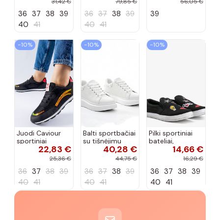
31,42 €
79,85 €
56,05 €
dvigubu raišteliu
36
37
38
39
36
37
38
39
39
Casey
40
41
40
41
−10%
−10%
−10%
Juodi Caviour
Balti sportbačiai
Pilki sportiniai
sportiniai
su tišnėjimu
bateliai,
22,83 €
40,28 €
14,66 €
sportbačiai
Peyton
„Justice"
25,36 €
44,75 €
16,29 €
36
37
38
39
36
37
38
39
36
37
38
39
40
41
40
41
40
41