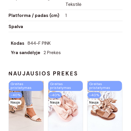
Tekstilė
Platforma / padas (cm)
1
Spalva
Kodas
844-F PINK
Yra sandėlyje
2 Prekės
NAUJAUSIOS PREKĖS
Greitas
Greitas
Greitas
pristatymas
pristatymas
pristatymas
−40%
−40%
−40%
Nauja
Nauja
Nauja