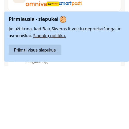
Pirmiausia - slapukai
14 DIENŲ GRĄŽINIMAS
Paprastas grąžinimas paštomatais su pinigų
Jie užtikrina, kad BatųSkveras.lt veiktų nepriekaištingai ir
grąžinimo garantija
asmeniškai.
Slapukų politika.
Priimti visus slapukus
SAUGUS MOKĖJIMAS
SSL šifravimas užtikrina aukščiausią jūsų duomenų
saugumo lygį
KLIENTŲ APTARNAVIMAS
Rašykite mums
info@batuskveras.lt
@ 2024 BATUSKVERAS
PRISTATYMAS
|
PREKIŲ GRĄŽINIMAS
|
ATSILIEPIMAI