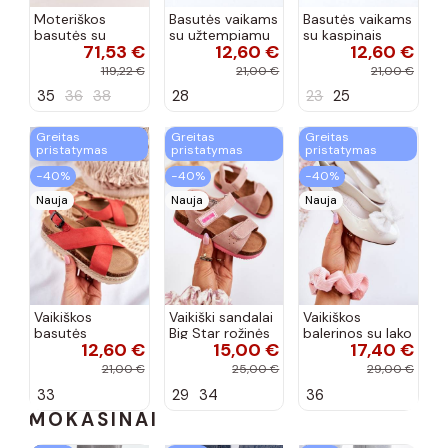
Moteriškos
Basutės vaikams
Basutės vaikams
basutės su
su užtempiamu
su kaspinais
71,53 €
12,60 €
12,60 €
aukso spalvos
užsegimu
aukso spalvos
kulniukais Laura
rožinės spalvos
119,22 €
21,00 €
21,00 €
Messi smėlio
35
36
38
28
23
25
spalvos
Greitas
Greitas
Greitas
pristatymas
pristatymas
pristatymas
−40%
−40%
−40%
Nauja
Nauja
Nauja
Vaikiškos
Vaikiški sandalai
Vaikiškos
basutės
Big Star rožinės
balerinos su lako
12,60 €
15,00 €
17,40 €
koralinės
spalvos
efektu ir
spalvos
kaspinais baltos
21,00 €
25,00 €
29,00 €
spalvos Zolly
33
29
34
36
MOKASINAI