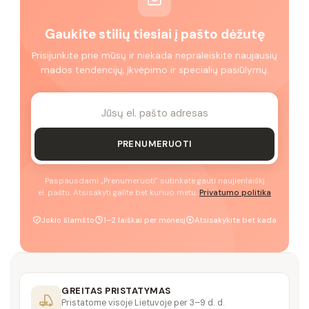
Gaukite stilių tiesiai į pašto dėžutę
Prisijunkite prie mūsų ir niekada nepraleiskite naujausių
mados tendencijų, įkvėpimo ir specialių pasiūlymų.
PRENUMERUOTI
Paspausdami „Prenumeruoti" sutinkate gauti naujienlaiškį
el. paštu. Atsisakyti galite bet kuriuo metu.
Privatumo politika
Jokio šlamšto
1–2 laiškai per mėnesį
Atsisakykite bet kada
GREITAS PRISTATYMAS
Pristatome visoje Lietuvoje per 3–9 d. d.