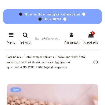
⚫
Nuolaidos naujai kolekcijai ⚫
⚫
iki -30%! ⚫
0
Menu
Ieškoti
Prisijungti
Krepšelis
Pagrindinis
Batai, avalynė vaikams
Kedai, sportiniai batai
vaikams
Vaikiški Klasikinio modelio lygiapadžiai
sportbačiai BIG STAR HH374194 juodos spalvos
−30%