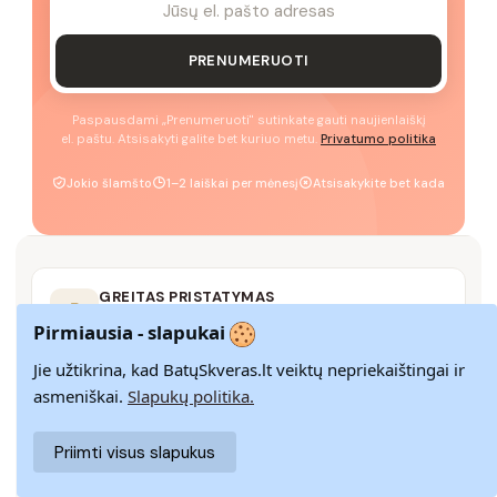
PRENUMERUOTI
Paspausdami „Prenumeruoti" sutinkate gauti naujienlaiškį
el. paštu. Atsisakyti galite bet kuriuo metu.
Privatumo politika
Jokio šlamšto
1–2 laiškai per mėnesį
Atsisakykite bet kada
GREITAS PRISTATYMAS
Pristatome visoje Lietuvoje per 3–9 d. d.
Pirmiausia - slapukai
Jie užtikrina, kad BatųSkveras.lt veiktų nepriekaištingai ir
asmeniškai.
Slapukų politika.
14 DIENŲ GRĄŽINIMAS
Paprastas grąžinimas paštomatais su pinigų
Priimti visus slapukus
grąžinimo garantija