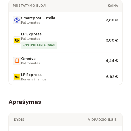
PRISTATYMO BŪDAI
KAINA
Smartpost – Itella
3,80 €
Paštomatas
LP Express
Paštomatas
3,80 €
POPULIARIAUSIAS
Omniva
4,44 €
Paštomatas
LP Express
6,92 €
Kurjeris į namus
Aprašymas
DYDIS
VIDPADŽIO ILGIS