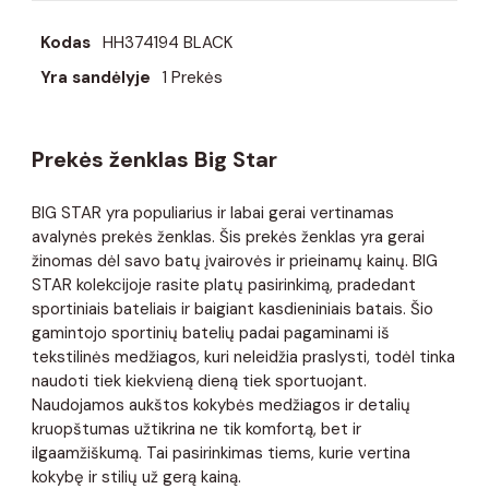
Kodas
HH374194 BLACK
Yra sandėlyje
1 Prekės
Prekės ženklas Big Star
BIG STAR yra populiarius ir labai gerai vertinamas
avalynės prekės ženklas. Šis prekės ženklas yra gerai
žinomas dėl savo batų įvairovės ir prieinamų kainų. BIG
STAR kolekcijoje rasite platų pasirinkimą, pradedant
sportiniais bateliais ir baigiant kasdieniniais batais. Šio
gamintojo sportinių batelių padai pagaminami iš
tekstilinės medžiagos, kuri neleidžia praslysti, todėl tinka
naudoti tiek kiekvieną dieną tiek sportuojant.
Naudojamos aukštos kokybės medžiagos ir detalių
kruopštumas užtikrina ne tik komfortą, bet ir
ilgaamžiškumą. Tai pasirinkimas tiems, kurie vertina
kokybę ir stilių už gerą kainą.