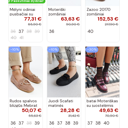
Paskutiniai dydžiai!
Mėlyni odiniai
Moteriški
Zazoo 20170
pusbačiai su
zomšiniai
zomšiniai
77,31 €
63,63 €
152,53 €
dekoratyvine
mokasinai
bateliai su
sagtimi Taija
Demela mėlynos
kulniukais smėlio
85,90 €
90,90 €
217,90 €
spalvos
spalvos
36
37
38
39
36
40
40
41
−10%
−10%
−30%
Rudos spalvos
Juodi Scafati
batai Moteriškas
blizgūs Mebrat
matinės
su juostelėmis
50,07 €
28,28 €
49,63 €
bateliai
apdailos bateliai
su lako efektu
bordo spalvos
55,63 €
31,42 €
70,90 €
Terione
36
37
38
39
36
37
38
39
37
38
40