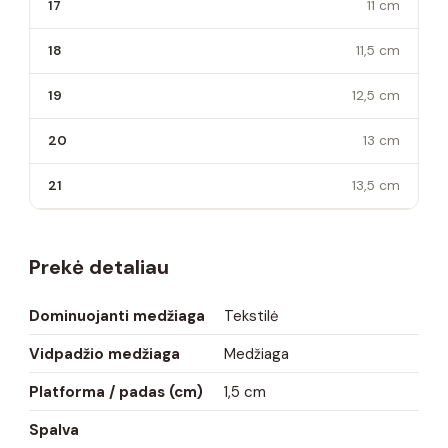
17
11 cm
18
11,5 cm
19
12,5 cm
20
13 cm
21
13,5 cm
Prekė detaliau
Dominuojanti medžiaga
Tekstilė
Vidpadžio medžiaga
Medžiaga
Platforma / padas (cm)
1,5 cm
Spalva