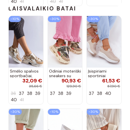
40
41
40
41
LAISVALAIKIO BATAI
−10%
−30%
−30%
Smėlio spalvos
Odiniai moteriški
Įsispiriami
sportbačiai,
sneakers su
sportiniai
32,09 €
90,93 €
61,53 €
dekoruoti Valdez
platforma D&A
bateliai Kobbo
cirkonio virvele
CR61-3133
102425 smėlio
35,66 €
129,90 €
87,90 €
smėlio spalvos
spalvos
36
37
38
39
37
38
39
37
38
40
40
41
−30%
−10%
−30%