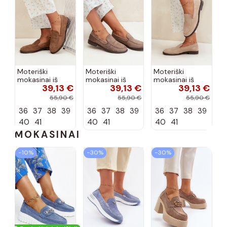
Moteriški
Moteriški
Moteriški
mokasinai iš
mokasinai iš
mokasinai iš
39,13 €
39,13 €
39,13 €
dirbtinės
dirbtinės
dirbtinės
zomšos, rudos
zomšos, molio
zomšos, smėlio
55,90 €
55,90 €
55,90 €
spalvos Laisie
spalvos Laisie
spalvos Laisie
36
37
38
39
36
37
38
39
36
37
38
39
40
41
40
41
40
41
MOKASINAI
−10%
−30%
−30%