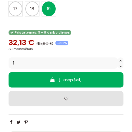
17
18
19
Pristatymas: 5 - 9 darbo dienos
32,13 €
45,90 €
-30%
Su mokesčiais
Į krepšelį