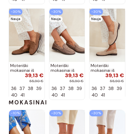
−30%
−30%
−30%
Nauja
Nauja
Nauja
Moteriški
Moteriški
Moteriški
mokasinai iš
mokasinai iš
mokasinai iš
39,13 €
39,13 €
39,13 €
dirbtinės
dirbtinės
dirbtinės
zomšos, rudos
zomšos, molio
zomšos, smėlio
55,90 €
55,90 €
55,90 €
spalvos Laisie
spalvos Laisie
spalvos Laisie
36
37
38
39
36
37
38
39
36
37
38
39
40
41
40
41
40
41
MOKASINAI
−10%
−30%
−30%