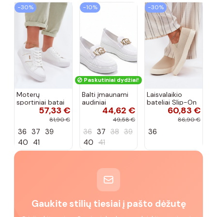
−30%
−10%
−30%
Paskutiniai dydžiai!
Moterų
Balti įmaunami
Laisvalaikio
sportiniai batai
audiniai
bateliai Slip-On
57,33 €
44,62 €
60,83 €
su ažūro
sportbačiai su
Big Star
elementais Big
sagtele
RR274721 smėlio
81,90 €
49,58 €
86,90 €
Star TT274291
Catherine
spalvos
36
37
39
36
37
38
39
36
baltos spalvos
40
41
40
41
Gaukite stilių tiesiai į pašto dėžutę