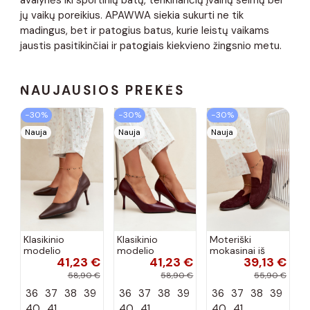
avalynės iki sportinių batų, tenkinančių įvairių šeimų bei
jų vaikų poreikius. APAWWA siekia sukurti ne tik
madingus, bet ir patogius batus, kurie leistų vaikams
jaustis pasitikinčiai ir patogiais kiekvieno žingsnio metu.
NAUJAUSIOS PREKĖS
−30%
−30%
−30%
Nauja
Nauja
Nauja
Klasikinio
Klasikinio
Moteriški
modelio
modelio
mokasinai iš
41,23 €
41,23 €
39,13 €
aukštakulniai
aukštakulniai
dirbtinės
bateliai iš
bateliai iš
zomšos, bordo
58,90 €
58,90 €
55,90 €
dirbtinės odos,
dirbtinės odos,
spalvos Laisie
36
37
38
39
36
37
38
39
36
37
38
39
šokolado
bordo spalvos
spalvos Nesha
Nesha
40
41
40
41
40
41