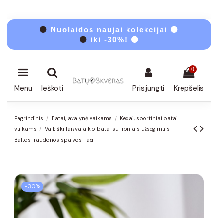
⚫
Nuolaidos naujai kolekcijai ⚫
⚫
iki -30%! ⚫
0
Menu
Ieškoti
Prisijungti
Krepšelis
Pagrindinis
Batai, avalynė vaikams
Kedai, sportiniai batai
vaikams
Vaikiški laisvalaikio batai su lipniais užsegimais
Baltos-raudonos spalvos Taxi
−30%