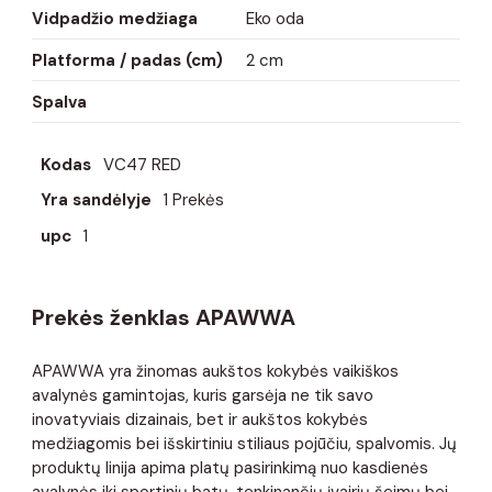
Vidpadžio medžiaga
Eko oda
Platforma / padas (cm)
2 cm
Spalva
Kodas
VC47 RED
Yra sandėlyje
1 Prekės
upc
1
Prekės ženklas APAWWA
APAWWA yra žinomas aukštos kokybės vaikiškos
avalynės gamintojas, kuris garsėja ne tik savo
inovatyviais dizainais, bet ir aukštos kokybės
medžiagomis bei išskirtiniu stiliaus pojūčiu, spalvomis. Jų
produktų linija apima platų pasirinkimą nuo kasdienės