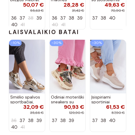
50,07 €
28,28 €
49,63 €
bateliai
apdailos bateliai
su lako efektu
bordo spalvos
55,63 €
31,42 €
70,90 €
Terione
36
37
38
39
36
37
38
39
37
38
40
40
41
40
41
LAISVALAIKIO BATAI
−10%
−30%
−30%
Smėlio spalvos
Odiniai moteriški
Įsispiriami
sportbačiai,
sneakers su
sportiniai
32,09 €
90,93 €
61,53 €
dekoruoti Valdez
platforma D&A
bateliai Kobbo
cirkonio virvele
CR61-3133
102425 smėlio
35,66 €
129,90 €
87,90 €
smėlio spalvos
spalvos
36
37
38
39
37
38
39
37
38
40
40
41