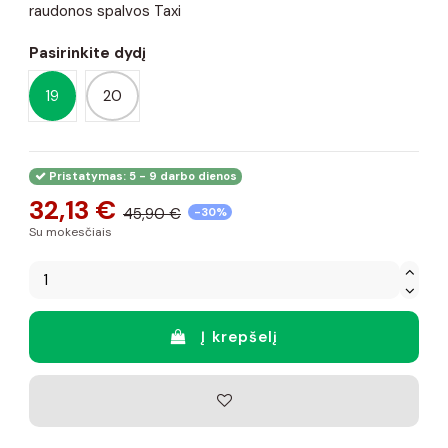
raudonos spalvos Taxi
Pasirinkite dydį
19
20
Pristatymas: 5 - 9 darbo dienos
32,13 €
45,90 €
-30%
Su mokesčiais
Į krepšelį