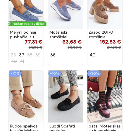
Paskutiniai dydžiai!
Mėlyni odiniai
Moteriški
Zazoo 20170
pusbačiai su
zomšiniai
zomšiniai
77,31 €
63,63 €
152,53 €
dekoratyvine
mokasinai
bateliai su
sagtimi Taija
Demela mėlynos
kulniukais smėlio
85,90 €
90,90 €
217,90 €
spalvos
spalvos
36
37
38
39
36
40
40
41
−10%
−10%
−30%
Rudos spalvos
Juodi Scafati
batai Moteriškas
blizgūs Mebrat
matinės
su juostelėmis