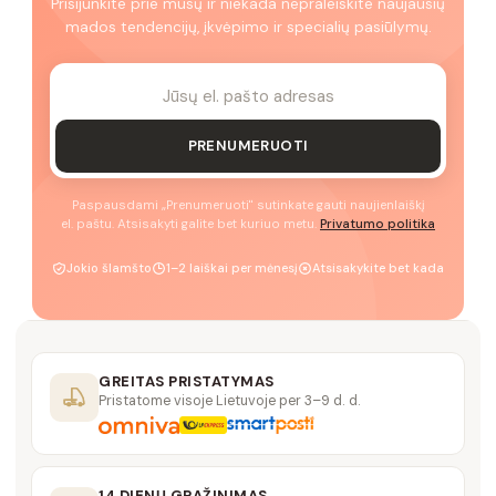
Prisijunkite prie mūsų ir niekada nepraleiskite naujausių
mados tendencijų, įkvėpimo ir specialių pasiūlymų.
PRENUMERUOTI
Paspausdami „Prenumeruoti" sutinkate gauti naujienlaiškį
el. paštu. Atsisakyti galite bet kuriuo metu.
Privatumo politika
Jokio šlamšto
1–2 laiškai per mėnesį
Atsisakykite bet kada
GREITAS PRISTATYMAS
Pristatome visoje Lietuvoje per 3–9 d. d.
14 DIENŲ GRĄŽINIMAS