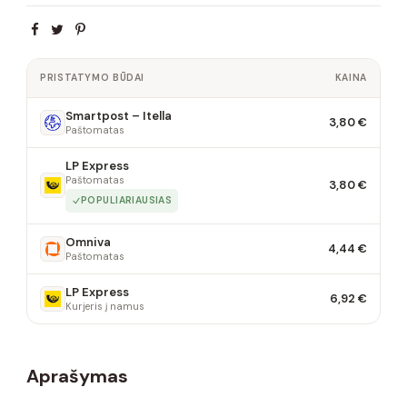
PRISTATYMO BŪDAI
KAINA
Smartpost – Itella
3,80 €
Paštomatas
LP Express
Paštomatas
3,80 €
POPULIARIAUSIAS
Omniva
4,44 €
Paštomatas
LP Express
6,92 €
Kurjeris į namus
Aprašymas