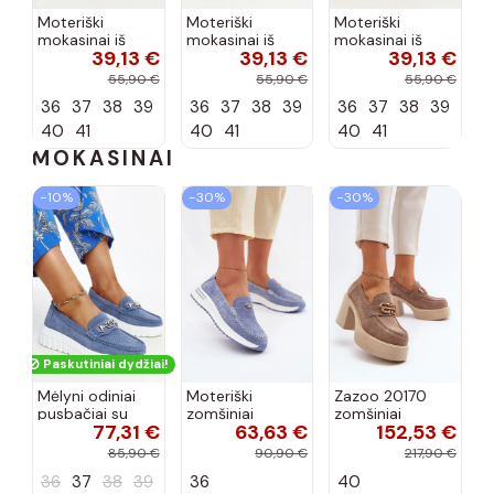
Moteriški
Moteriški
Moteriški
mokasinai iš
mokasinai iš
mokasinai iš
39,13 €
39,13 €
39,13 €
dirbtinės
dirbtinės
dirbtinės
zomšos, rudos
zomšos, molio
zomšos, smėlio
55,90 €
55,90 €
55,90 €
spalvos Laisie
spalvos Laisie
spalvos Laisie
36
37
38
39
36
37
38
39
36
37
38
39
40
41
40
41
40
41
MOKASINAI
−10%
−30%
−30%
Paskutiniai dydžiai!
Mėlyni odiniai
Moteriški
Zazoo 20170
pusbačiai su
zomšiniai
zomšiniai
77,31 €
63,63 €
152,53 €
dekoratyvine
mokasinai
bateliai su
sagtimi Taija
Demela mėlynos
kulniukais smėlio
85,90 €
90,90 €
217,90 €
spalvos
spalvos
36
37
38
39
36
40