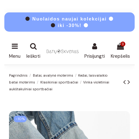
⚫
Nuolaidos naujai kolekcijai ⚫
⚫
iki -30%! ⚫
0
Menu
Ieškoti
Prisijungti
Krepšelis
Pagrindinis
Batai, avalynė moterims
Kedai, laisvalaikio
batai moterims
Klasikiniai sportbačiai
Vinka violetiniai
aukštakulniai sportbačiai
−10%