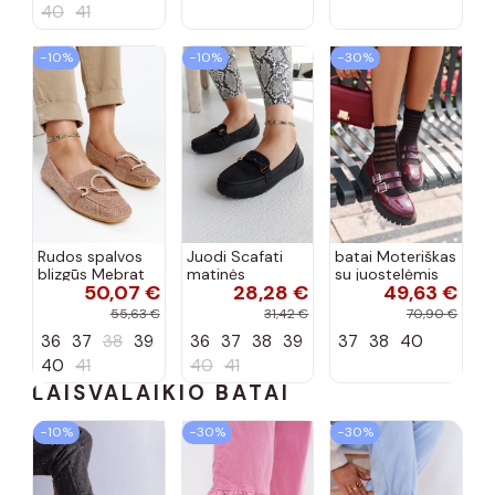
40
41
−10%
−10%
−30%
Rudos spalvos
Juodi Scafati
batai Moteriškas
blizgūs Mebrat
matinės
su juostelėmis
50,07 €
28,28 €
49,63 €
bateliai
apdailos bateliai
su lako efektu
bordo spalvos
55,63 €
31,42 €
70,90 €
Terione
36
37
38
39
36
37
38
39
37
38
40
40
41
40
41
LAISVALAIKIO BATAI
−10%
−30%
−30%