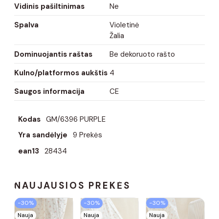
Vidinis pašiltinimas
Ne
Spalva
Violetinė
Žalia
Dominuojantis raštas
Be dekoruoto rašto
Kulno/platformos aukštis
4
Saugos informacija
CE
Kodas
GM/6396 PURPLE
Yra sandėlyje
9 Prekės
ean13
28434
NAUJAUSIOS PREKĖS
−30%
−30%
−30%
Nauja
Nauja
Nauja