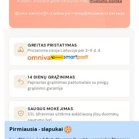
el. paštu. Atsisakyti galite bet kuriuo metu.
Privatumo politika
Jokio šlamšto
1–2 laiškai per mėnesį
Atsisakykite bet kada
GREITAS PRISTATYMAS
Pristatome visoje Lietuvoje per 3–9 d. d.
14 DIENŲ GRĄŽINIMAS
Paprastas grąžinimas paštomatais su pinigų
grąžinimo garantija
SAUGUS MOKĖJIMAS
SSL šifravimas užtikrina aukščiausią jūsų duomenų
saugumo lygį
Pirmiausia - slapukai