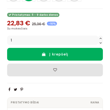
Pristatymas: 5 - 9 darbo dienos
22,83 €
25,36 €
-10%
Su mokesčiais
Į krepšelį
PRISTATYMO BŪDAI
KAINA