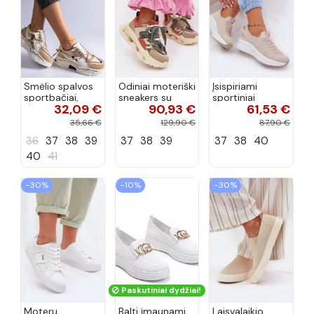
Smėlio spalvos
Odiniai moteriški
Įsispiriami
sportbačiai,
sneakers su
sportiniai
32,09 €
90,93 €
61,53 €
dekoruoti Valdez
platforma D&A
bateliai Kobbo
cirkonio virvele
CR61-3133
102425 smėlio
35,66 €
129,90 €
87,90 €
smėlio spalvos
spalvos
36
37
38
39
37
38
39
37
38
40
40
41
−30%
−10%
−30%
Paskutiniai dydžiai!
Moterų
Balti įmaunami
Laisvalaikio