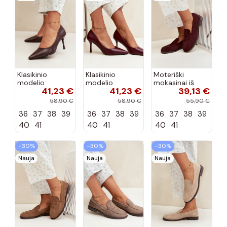
Klasikinio
Klasikinio
Moteriški
modelio
modelio
mokasinai iš
41,23 €
41,23 €
39,13 €
aukštakulniai
aukštakulniai
dirbtinės
bateliai iš
bateliai iš
zomšos, bordo
58,90 €
58,90 €
55,90 €
dirbtinės odos,
dirbtinės odos,
spalvos Laisie
36
37
38
39
36
37
38
39
36
37
38
39
šokolado
bordo spalvos
spalvos Nesha
Nesha
40
41
40
41
40
41
−30%
−30%
−30%
Nauja
Nauja
Nauja