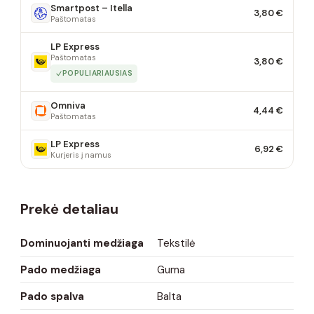
Smartpost – Itella
3,80 €
Paštomatas
LP Express
Paštomatas
3,80 €
POPULIARIAUSIAS
Omniva
4,44 €
Paštomatas
LP Express
6,92 €
Kurjeris į namus
Prekė detaliau
Dominuojanti medžiaga
Tekstilė
Pado medžiaga
Guma
Pado spalva
Balta