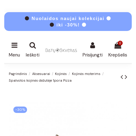
⚫
Nuolaidos naujai kolekcijai ⚫
⚫
iki -30%! ⚫
0
Menu
Ieškoti
Prisijungti
Krepšelis
Pagrindinis
Aksesuarai
Kojinės
Kojinės moterims
Spalvotos kojinės dėžutėje 1pora Pizza
−30%