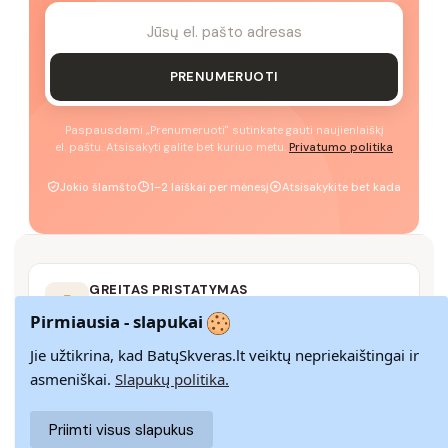
PRENUMERUOTI
Paspausdami „Prenumeruoti" sutinkate gauti naujienlaiškį
el. paštu. Atsisakyti galite bet kuriuo metu.
Privatumo politika
Jokio šlamšto
1–2 laiškai per mėnesį
Atsisakykite bet kada
GREITAS PRISTATYMAS
Pristatome visoje Lietuvoje per 3–9 d. d.
Pirmiausia - slapukai
Jie užtikrina, kad BatųSkveras.lt veiktų nepriekaištingai ir
asmeniškai.
Slapukų politika.
14 DIENŲ GRĄŽINIMAS
Paprastas grąžinimas paštomatais su pinigų
Priimti visus slapukus
grąžinimo garantija