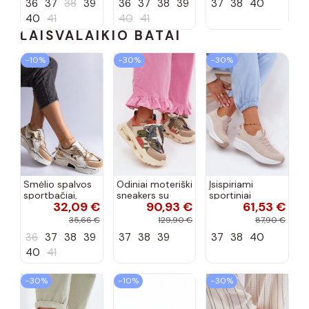
36
37
38
39
36
37
38
39
37
38
40
40
41
40
41
LAISVALAIKIO BATAI
−10%
−30%
−30%
Smėlio spalvos
Odiniai moteriški
Įsispiriami
sportbačiai,
sneakers su
sportiniai
32,09 €
90,93 €
61,53 €
dekoruoti Valdez
platforma D&A
bateliai Kobbo
cirkonio virvele
CR61-3133
102425 smėlio
35,66 €
129,90 €
87,90 €
smėlio spalvos
spalvos
36
37
38
39
37
38
39
37
38
40
40
41
−30%
−10%
−30%