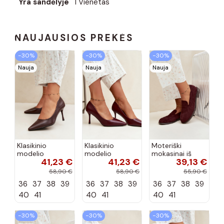
Yra sandėlyje
1 Vienetas
NAUJAUSIOS PREKĖS
−30%
−30%
−30%
Nauja
Nauja
Nauja
Klasikinio
Klasikinio
Moteriški
modelio
modelio
mokasinai iš
41,23 €
41,23 €
39,13 €
aukštakulniai
aukštakulniai
dirbtinės
bateliai iš
bateliai iš
zomšos, bordo
58,90 €
58,90 €
55,90 €
dirbtinės odos,
dirbtinės odos,
spalvos Laisie
36
37
38
39
36
37
38
39
36
37
38
39
šokolado
bordo spalvos
spalvos Nesha
Nesha
40
41
40
41
40
41
−30%
−30%
−30%