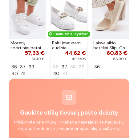
Paskutiniai dydžiai!
Moterų
Balti įmaunami
Laisvalaikio
sportiniai batai
audiniai
bateliai Slip-On
57,33 €
44,62 €
60,83 €
su ažūro
sportbačiai su
Big Star
elementais Big
sagtele
RR274721 smėlio
81,90 €
49,58 €
86,90 €
Star TT274291
Catherine
spalvos
36
37
39
36
37
38
39
36
baltos spalvos
40
41
40
41
Gaukite stilių tiesiai į pašto dėžutę
Prisijunkite prie mūsų ir niekada nepraleiskite naujausių
mados tendencijų, įkvėpimo ir specialių pasiūlymų.