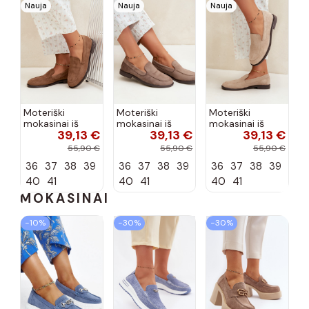
Nauja
Nauja
Nauja
Moteriški
Moteriški
Moteriški
mokasinai iš
mokasinai iš
mokasinai iš
39,13 €
39,13 €
39,13 €
dirbtinės
dirbtinės
dirbtinės
zomšos, rudos
zomšos, molio
zomšos, smėlio
55,90 €
55,90 €
55,90 €
spalvos Laisie
spalvos Laisie
spalvos Laisie
36
37
38
39
36
37
38
39
36
37
38
39
40
41
40
41
40
41
MOKASINAI
−10%
−30%
−30%