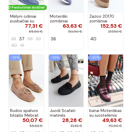
Paskutiniai dydžiai!
Mėlyni odiniai
Moteriški
Zazoo 20170
pusbačiai su
zomšiniai
zomšiniai
77,31 €
63,63 €
152,53 €
dekoratyvine
mokasinai
bateliai su
sagtimi Taija
Demela mėlynos
kulniukais smėlio
85,90 €
90,90 €
217,90 €
spalvos
spalvos
36
37
38
39
36
40
40
41
−10%
−10%
−30%
Rudos spalvos
Juodi Scafati
batai Moteriškas
blizgūs Mebrat
matinės
su juostelėmis
50,07 €
28,28 €
49,63 €
bateliai
apdailos bateliai
su lako efektu
bordo spalvos
55,63 €
31,42 €
70,90 €
Terione