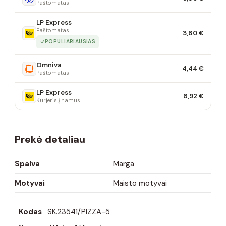
Paštomatas
LP Express
Paštomatas
3,80 €
POPULIARIAUSIAS
Omniva
4,44 €
Paštomatas
LP Express
6,92 €
Kurjeris į namus
Prekė detaliau
Spalva
Marga
Motyvai
Maisto motyvai
Kodas
SK.23541/PIZZA-5