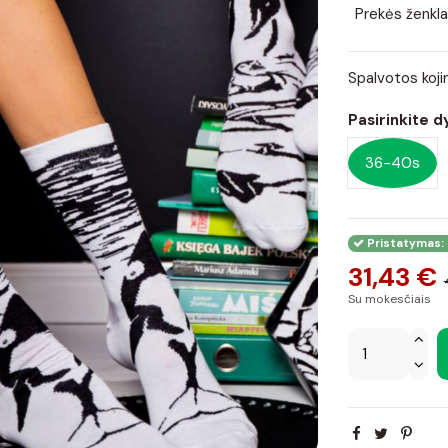
Prekės ženkla
Spalvotos koji
Pasirinkite d
36-40s
Pristatymas: 
31,43 €
Su mokesčiais