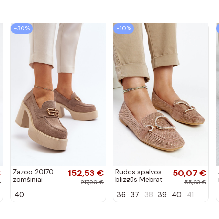
−30%
−10%
€
Zazoo 20170
152,53 €
Rudos spalvos
50,07 €
zomšiniai
blizgūs Mebrat
€
217,90 €
55,63 €
bateliai su
bateliai
40
36
37
38
39
40
41
kulniukais
smėlio spalvos