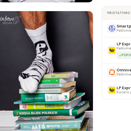
PRISTATYMO
Smartpo
Paštoma
LP Expr
Paštoma
POPU
Omniv
Paštoma
LP Expr
Kurjeris