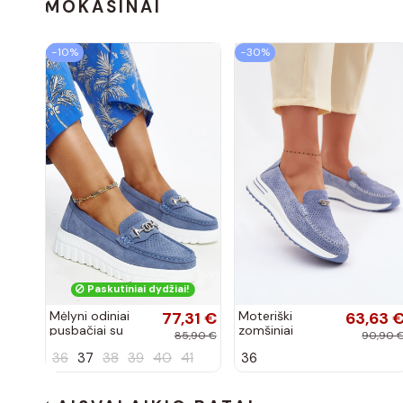
spalvos Nesha
Nesha
MOKASINAI
−10%
−30%
Paskutiniai dydžiai!
Mėlyni odiniai
77,31 €
Moteriški
63,63 
pusbačiai su
zomšiniai
85,90 €
90,90 
dekoratyvine
mokasinai
36
37
38
39
40
41
36
sagtimi Taija
Demela mėlynos
spalvos