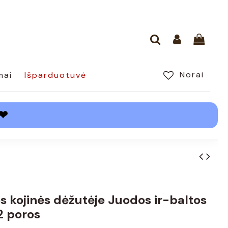
Norai
mai
Išparduotuvė
❤
s kojinės dėžutėje Juodos ir-baltos
2 poros