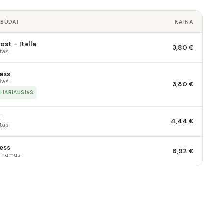
 BŪDAI
KAINA
st – Itella
3,80 €
tas
ess
tas
3,80 €
LIARIAUSIAS
a
4,44 €
tas
ess
6,92 €
 į namus