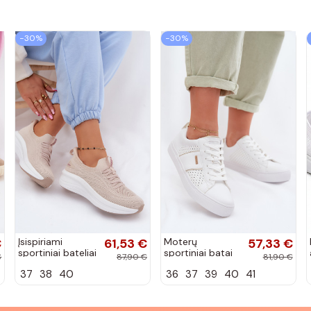
−30%
−30%
€
Įsispiriami
61,53 €
Moterų
57,33 €
sportiniai bateliai
sportiniai batai
€
87,90 €
81,90 €
Kobbo 102425
su ažūro
37
38
40
36
37
39
40
41
smėlio spalvos
elementais Big
Star TT274291
baltos spalvos