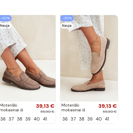
−30%
−30%
Nauja
Nauja
Moteriški
39,13 €
Moteriški
39,13 €
mokasinai iš
mokasinai iš
55,90 €
55,90 €
dirbtinės
dirbtinės
36
37
38
39
40
41
36
37
38
39
40
41
zomšos, molio
zomšos, smėlio
spalvos Laisie
spalvos Laisie