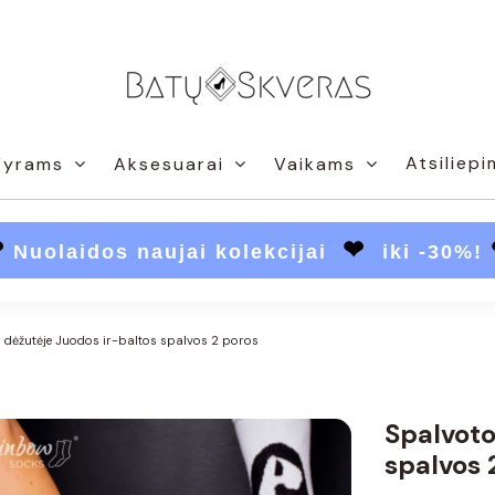
Atsiliepi
Vyrams
Aksesuarai
Vaikams
❤
❤
Nuolaidos naujai kolekcijai
iki -30%!
s dėžutėje Juodos ir-baltos spalvos 2 poros
Spalvoto
spalvos 