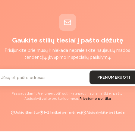
Gaukite stilių tiesiai į pašto dėžutę
Prisijunkite prie mūsų ir niekada nepraleiskite naujausių mados
tendencijų, įkvėpimo ir specialių pasiūlymų.
PRENUMERUOTI
Paspausdami „Prenumeruoti" sutinkate gauti naujienlaiškį el. paštu.
Atsisakyti galite bet kuriuo metu.
Privatumo politika
Jokio šlamšto
1–2 laiškai per mėnesį
Atsisakykite bet kada