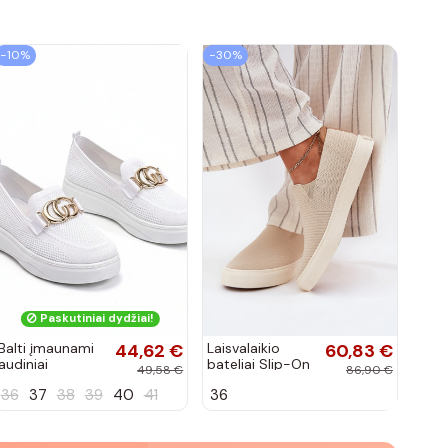
−10%
−30%
Paskutiniai dydžiai!
Balti įmaunami
44,62 €
Laisvalaikio
60,83 €
audiniai
bateliai Slip-On
49,58 €
86,90 €
sportbačiai su
Big Star
36
37
38
39
40
41
36
sagtele
RR274721 smėlio
Catherine
spalvos