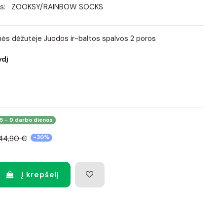
s:
ZOOKSY/RAINBOW SOCKS
nės dėžutėje Juodos ir-baltos spalvos 2 poros
ydį
5 - 9 darbo dienos
44,90 €
-30%
Į krepšelį