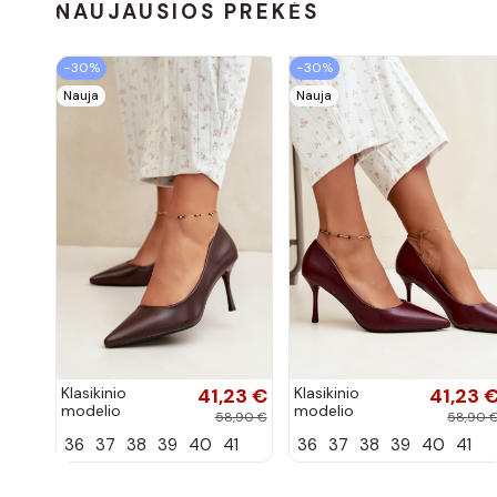
NAUJAUSIOS PREKĖS
−30%
−30%
Nauja
Nauja
Klasikinio
41,23 €
Klasikinio
41,23 
modelio
modelio
58,90 €
58,90 
aukštakulniai
aukštakulniai
36
37
38
39
40
41
36
37
38
39
40
41
bateliai iš
bateliai iš
dirbtinės odos,
dirbtinės odos,
šokolado
bordo spalvos