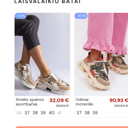
LAISVALAIKIO BATAI
−10%
−30%
Smėlio spalvos
32,09 €
Odiniai
90,93 
sportbačiai,
moteriški
35,66 €
129,90 
dekoruoti
sneakers su
36
37
38
39
40
41
37
38
39
Valdez cirkonio
platforma D&A
virvele
CR61-3133
smėlio spalvos