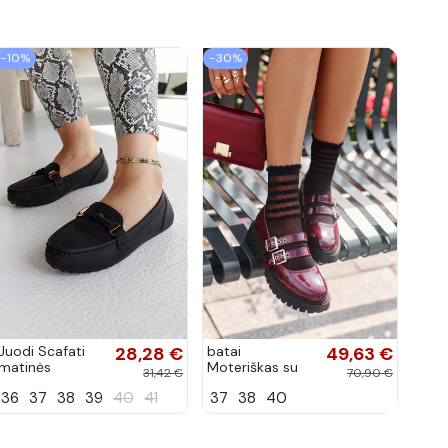
−10%
−30%
Juodi Scafati
28,28 €
batai
49,63 €
matinės
Moteriškas su
31,42 €
70,90 €
apdailos bateliai
juostelėmis su
36
37
38
39
40
41
37
38
40
lako efektu
bordo spalvos
Terione