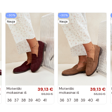
−30%
−30%
Nauja
Nauja
€
Moteriški
39,13 €
Moteriški
39,13 €
mokasinai iš
mokasinai iš
€
55,90 €
55,90 €
dirbtinės
dirbtinės
36
37
38
39
40
41
36
37
38
39
40
41
zomšos, bordo
zomšos, rudos
spalvos Laisie
spalvos Laisie