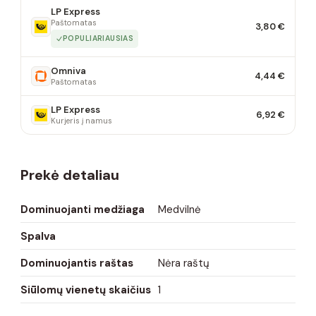
LP Express
Paštomatas
3,80 €
POPULIARIAUSIAS
Omniva
4,44 €
Paštomatas
LP Express
6,92 €
Kurjeris į namus
Prekė detaliau
Dominuojanti medžiaga
Medvilnė
Spalva
Dominuojantis raštas
Nėra raštų
Siūlomų vienetų skaičius
1