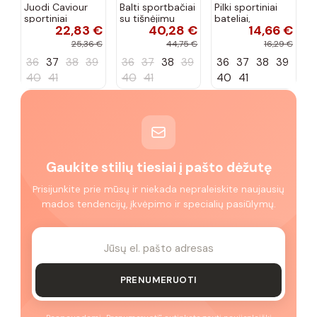
Juodi Caviour
Balti sportbačiai
Pilki sportiniai
sportiniai
su tišnėjimu
bateliai,
22,83 €
40,28 €
14,66 €
sportbačiai
Peyton
„Justice"
25,36 €
44,75 €
16,29 €
36
37
38
39
36
37
38
39
36
37
38
39
40
41
40
41
40
41
Gaukite stilių tiesiai į pašto dėžutę
Prisijunkite prie mūsų ir niekada nepraleiskite naujausių
mados tendencijų, įkvėpimo ir specialių pasiūlymų.
PRENUMERUOTI