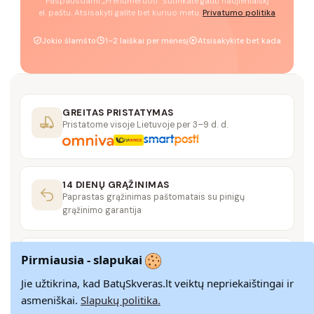
Paspausdami „Prenumeruoti" sutinkate gauti naujienlaiškį
el. paštu. Atsisakyti galite bet kuriuo metu.
Privatumo politika
Jokio šlamšto
1–2 laiškai per mėnesį
Atsisakykite bet kada
GREITAS PRISTATYMAS
Pristatome visoje Lietuvoje per 3–9 d. d.
14 DIENŲ GRĄŽINIMAS
Paprastas grąžinimas paštomatais su pinigų
grąžinimo garantija
SAUGUS MOKĖJIMAS
Pirmiausia - slapukai
SSL šifravimas užtikrina aukščiausią jūsų duomenų
saugumo lygį
Jie užtikrina, kad BatųSkveras.lt veiktų nepriekaištingai ir
asmeniškai.
Slapukų politika.