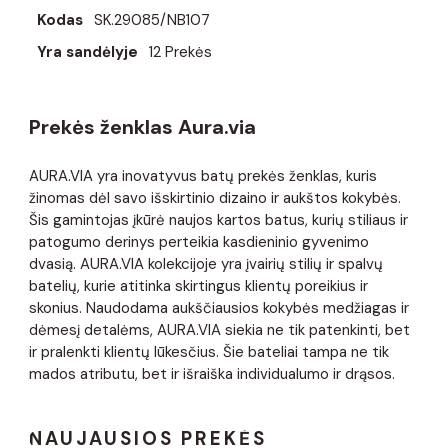
Kodas
SK.29085/NB107
Yra sandėlyje
12 Prekės
Prekės ženklas Aura.via
AURA.VIA yra inovatyvus batų prekės ženklas, kuris
žinomas dėl savo išskirtinio dizaino ir aukštos kokybės.
Šis gamintojas įkūrė naujos kartos batus, kurių stiliaus ir
patogumo derinys perteikia kasdieninio gyvenimo
dvasią. AURA.VIA kolekcijoje yra įvairių stilių ir spalvų
batelių, kurie atitinka skirtingus klientų poreikius ir
skonius. Naudodama aukščiausios kokybės medžiagas ir
dėmesį detalėms, AURA.VIA siekia ne tik patenkinti, bet
ir pralenkti klientų lūkesčius. Šie bateliai tampa ne tik
mados atributu, bet ir išraiška individualumo ir drąsos.
NAUJAUSIOS PREKĖS