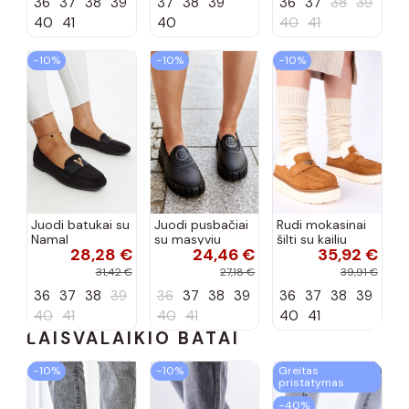
36
37
38
39
37
38
39
36
37
38
39
spalvos
40
41
40
40
41
−10%
−10%
−10%
Juodi batukai su
Juodi pusbačiai
Rudi mokasinai
Namal
su masyviu
šilti su kailiu
28,28 €
24,46 €
35,92 €
dekoracija
padu Teska
Loafy
31,42 €
27,18 €
39,91 €
36
37
38
39
36
37
38
39
36
37
38
39
40
41
40
41
40
41
LAISVALAIKIO BATAI
−10%
−10%
Greitas
pristatymas
−40%