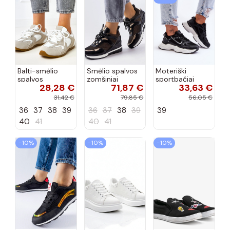
Balti-smėlio
Smėlio spalvos
Moteriški
spalvos
zomšiniai
sportbačiai
28,28 €
71,87 €
33,63 €
sportiniai
sportiniai
juodos spalvos
bateliai su
bateliai, „Karino"
Feluci
31,42 €
79,85 €
56,05 €
dvigubu raišteliu
36
37
38
39
36
37
38
39
39
Casey
40
41
40
41
−10%
−10%
−10%