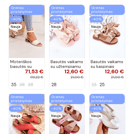
Greitas
Greitas
Greitas
pristatymas
pristatymas
pristatymas
−40%
−40%
−40%
Nauja
Nauja
Nauja
Moteriškos
Basutės vaikams
Basutės vaikams
basutės su
su užtempiamu
su kaspinais
71,53 €
12,60 €
12,60 €
aukso spalvos
užsegimu
aukso spalvos
kulniukais Laura
rožinės spalvos
119,22 €
21,00 €
21,00 €
Messi smėlio
35
36
38
28
23
25
spalvos
Greitas
Greitas
Greitas
pristatymas
pristatymas
pristatymas
−40%
−40%
−40%
Nauja
Nauja
Nauja