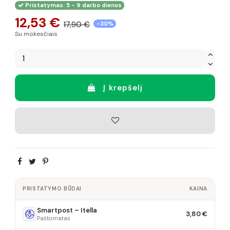
Pristatymas: 5 - 9 darbo dienos
12,53 €
17,90 €
-30%
Su mokesčiais
Į krepšelį
PRISTATYMO BŪDAI
KAINA
Smartpost – Itella
3,80 €
Paštomatas