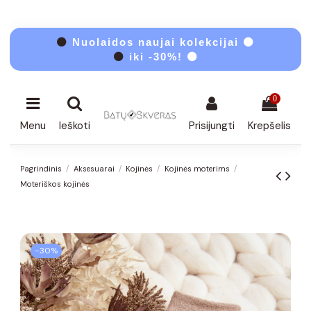
⚫
Nuolaidos naujai kolekcijai ⚫
⚫
iki -30%! ⚫
0
Menu
Ieškoti
Prisijungti
Krepšelis
Pagrindinis
Aksesuarai
Kojinės
Kojinės moterims
Moteriškos kojinės
−30%