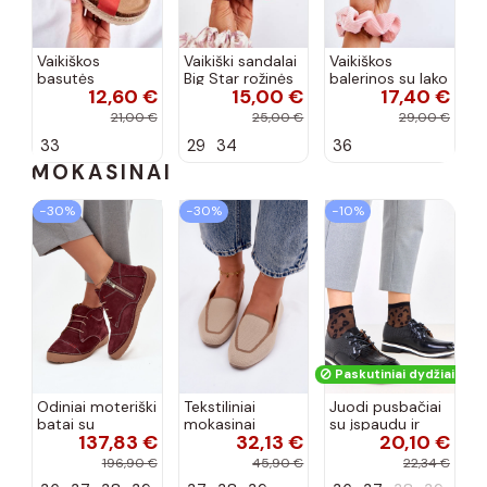
Vaikiškos
Vaikiški sandalai
Vaikiškos
basutės
Big Star rožinės
balerinos su lako
12,60 €
15,00 €
17,40 €
koralinės
spalvos
efektu ir
spalvos
kaspinais baltos
21,00 €
25,00 €
29,00 €
spalvos Zolly
33
29
34
36
MOKASINAI
−30%
−30%
−10%
Paskutiniai dydžiai!
Odiniai moteriški
Tekstiliniai
Juodi pusbačiai
batai su
mokasinai
su įspaudu ir
137,83 €
32,13 €
20,10 €
siūlėmis, pilies
smėlio spalvos
kvadratiniu
tipo, Artiker
Selisa
priekiu Kerawa
196,90 €
45,90 €
22,34 €
57C2116, bordo