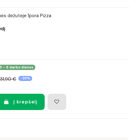
nės dėžutėje 1pora Pizza
ydį
5 - 9 darbo dienos
31,90 €
-30%
Į krepšelį