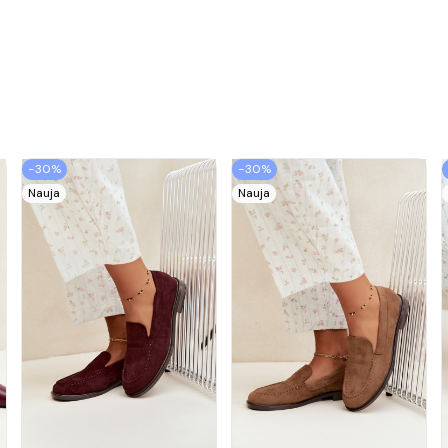
−30%
−30%
Nauja
Nauja