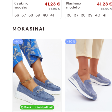
Klasikinio
41,23 €
Klasikinio
41,23 
modelio
modelio
58,90 €
58,90 
aukštakulniai
aukštakulniai
36
37
38
39
40
41
36
37
38
39
40
41
bateliai iš
bateliai iš
dirbtinės odos,
dirbtinės odos,
šokolado
bordo spalvos
spalvos Nesha
Nesha
MOKASINAI
−10%
−30%
Paskutiniai dydžiai!