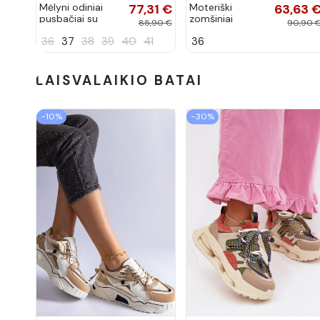
Mėlyni odiniai
77,31 €
Moteriški
63,63 
pusbačiai su
zomšiniai
85,90 €
90,90 
dekoratyvine
mokasinai
36
37
38
39
40
41
36
sagtimi Taija
Demela mėlynos
spalvos
LAISVALAIKIO BATAI
−10%
−30%