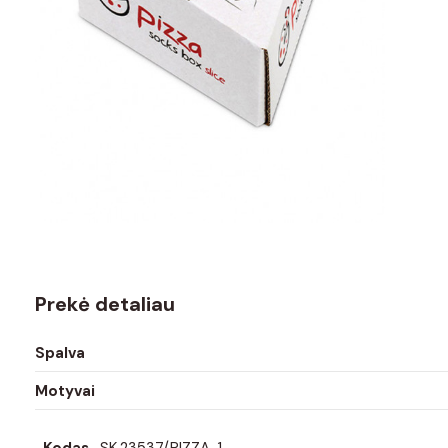
Prekė detaliau
Spalva
Motyvai
Kodas
SK.23537/PIZZA-1