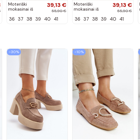
€
Moteriški
39,13 €
Moteriški
39,13 €
mokasinai iš
mokasinai iš
€
55,90 €
55,90 €
dirbtinės
dirbtinės
36
37
38
39
40
41
36
37
38
39
40
41
zomšos, bordo
zomšos, rudos
spalvos Laisie
spalvos Laisie
−30%
−10%