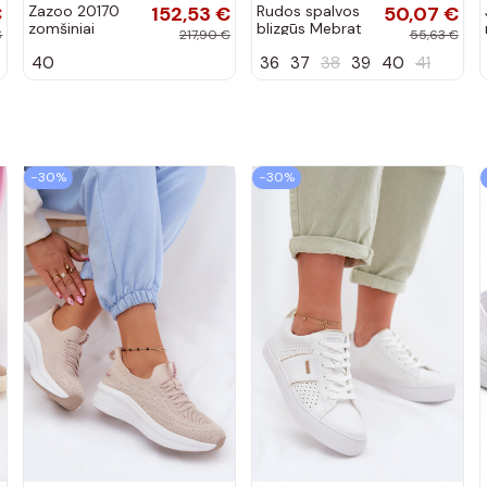
€
Zazoo 20170
152,53 €
Rudos spalvos
50,07 €
zomšiniai
blizgūs Mebrat
€
217,90 €
55,63 €
bateliai su
bateliai
40
36
37
38
39
40
41
kulniukais
smėlio spalvos
−30%
−30%