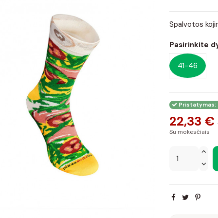
Spalvotos koji
Pasirinkite d
41-46
Pristatymas: 
22,33 €
Su mokesčiais