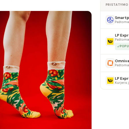
PRISTATYMO
Smartpo
Paštoma
LP Expr
Paštoma
POPU
Omniv
Paštoma
LP Expr
Kurjeris