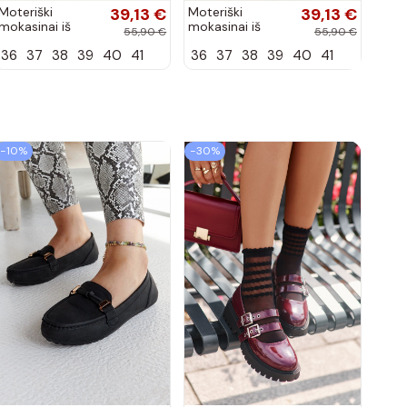
Moteriški
39,13 €
Moteriški
39,13 €
mokasinai iš
mokasinai iš
55,90 €
55,90 €
dirbtinės
dirbtinės
36
37
38
39
40
41
36
37
38
39
40
41
zomšos, molio
zomšos, smėlio
spalvos Laisie
spalvos Laisie
−10%
−30%