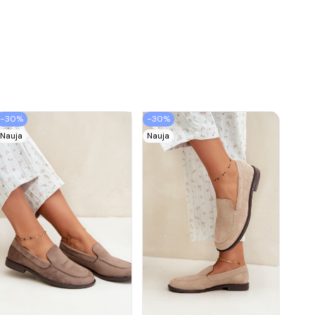
−30%
−30%
Nauja
Nauja