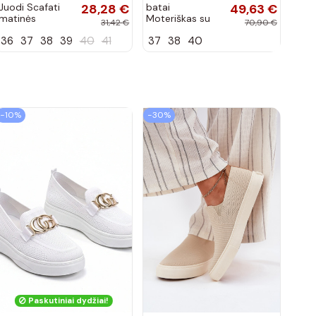
Juodi Scafati
28,28 €
batai
49,63 €
matinės
Moteriškas su
31,42 €
70,90 €
apdailos bateliai
juostelėmis su
36
37
38
39
40
41
37
38
40
lako efektu
bordo spalvos
Terione
−10%
−30%
Paskutiniai dydžiai!