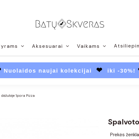
Atsiliepi
Vyrams
Aksesuarai
Vaikams
❤
❤
Nuolaidos naujai kolekcijai
iki -30%!
 dėžutėje 1pora Pizza
Spalvoto
Prekės ženkla