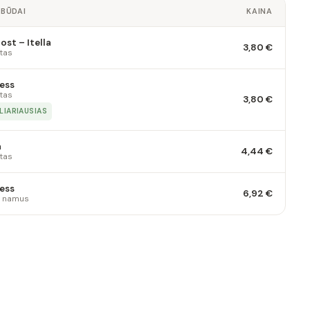
 BŪDAI
KAINA
st – Itella
3,80 €
tas
ess
tas
3,80 €
LIARIAUSIAS
a
4,44 €
tas
ess
6,92 €
 į namus