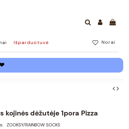
Norai
mai
Išparduotuvė
❤
s kojinės dėžutėje 1pora Pizza
s:
ZOOKSY/RAINBOW SOCKS