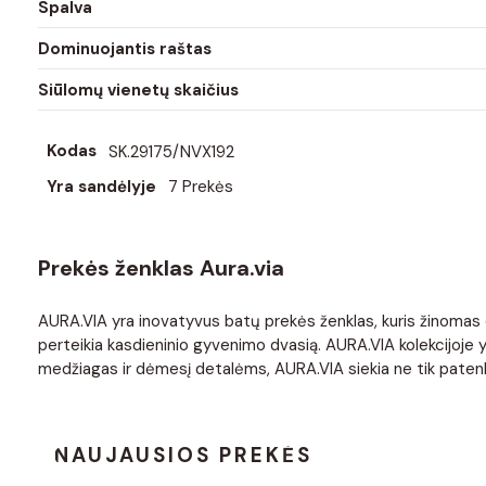
Spalva
Dominuojantis raštas
Siūlomų vienetų skaičius
Kodas
SK.29175/NVX192
Yra sandėlyje
7 Prekės
Prekės ženklas Aura.via
AURA.VIA yra inovatyvus batų prekės ženklas, kuris žinomas dė
perteikia kasdieninio gyvenimo dvasią. AURA.VIA kolekcijoje yra
medžiagas ir dėmesį detalėms, AURA.VIA siekia ne tik patenkint
NAUJAUSIOS PREKĖS