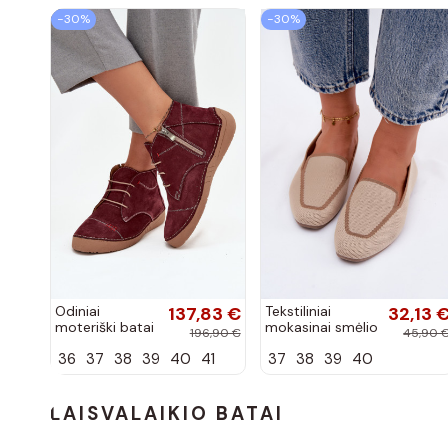
−30%
−30%
Odiniai
137,83 €
Tekstiliniai
32,13 
moteriški batai
mokasinai smėlio
196,90 €
45,90 
su siūlėmis,
spalvos Selisa
36
37
38
39
40
41
37
38
39
40
pilies tipo,
Artiker 57C2116,
bordo spalvos
LAISVALAIKIO BATAI