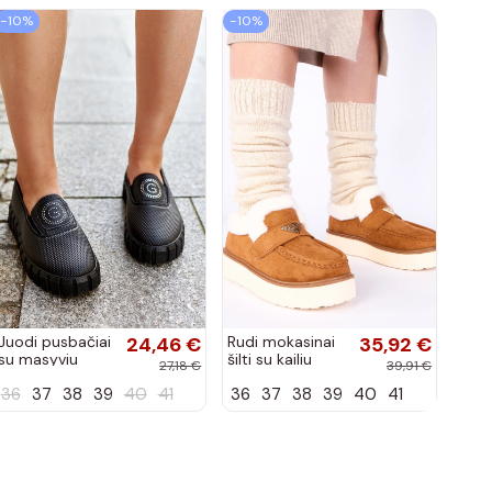
−10%
−10%
Juodi pusbačiai
24,46 €
Rudi mokasinai
35,92 €
su masyviu
šilti su kailiu
27,18 €
39,91 €
padu Teska
Loafy
36
37
38
39
40
41
36
37
38
39
40
41