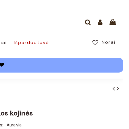
Norai
mai
Išparduotuvė
❤
os kojinės
s:
Aura.via