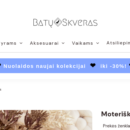
Atsiliepi
Vyrams
Aksesuarai
Vaikams
❤
❤
Nuolaidos naujai kolekcijai
iki -30%!
s
Moterišk
Prekės ženkla