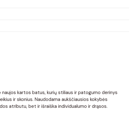
 naujos kartos batus, kurių stiliaus ir patogumo derinys
 poreikius ir skonius. Naudodama aukščiausios kokybės
os atributu, bet ir išraiška individualumo ir drąsos.