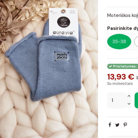
Moteriškos koj
Pasirinkite d
35-38
Pristatymas: 
13,93 €
Su mokesčiais