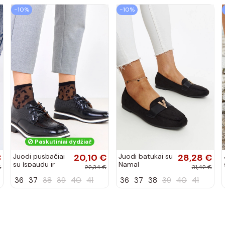
−10%
−10%
Paskutiniai dydžiai!
€
Juodi pusbačiai
20,10 €
Juodi batukai su
28,28 €
su įspaudu ir
Namal
€
22,34 €
31,42 €
kvadratiniu
dekoracija
36
37
38
39
40
41
36
37
38
39
40
41
priekiu Kerawa