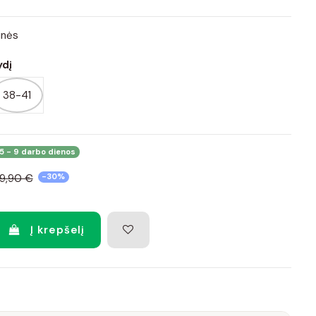
inės
ydį
38-41
5 - 9 darbo dienos
19,90 €
-30%
Į krepšelį