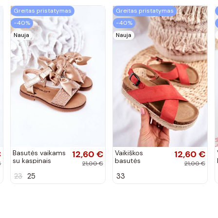
Greitas pristatymas
Greitas pristatymas
−40%
−40%
Nauja
Nauja
€
Basutės vaikams
12,60 €
Vaikiškos
12,60 €
su kaspinais
basutės
€
21,00 €
21,00 €
aukso spalvos
koralinės spalvos
23
25
33