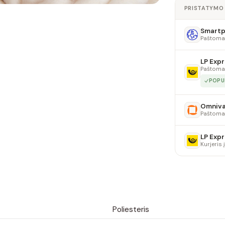
PRISTATYMO
Smartpo
Paštoma
LP Expr
Paštoma
POPU
Omniv
Paštoma
LP Expr
Kurjeris
Poliesteris