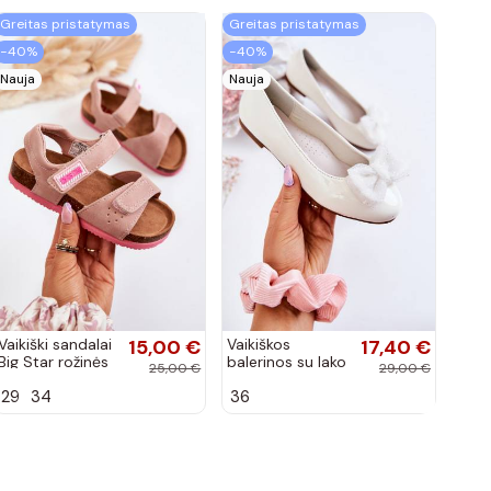
Greitas pristatymas
Greitas pristatymas
−40%
−40%
Nauja
Nauja
Vaikiški sandalai
15,00 €
Vaikiškos
17,40 €
Big Star rožinės
balerinos su lako
25,00 €
29,00 €
spalvos
efektu ir
29
34
36
kaspinais baltos
spalvos Zolly