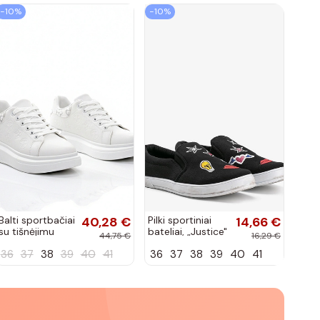
−10%
−10%
Balti sportbačiai
40,28 €
Pilki sportiniai
14,66 €
su tišnėjimu
bateliai, „Justice"
44,75 €
16,29 €
Peyton
36
37
38
39
40
41
36
37
38
39
40
41