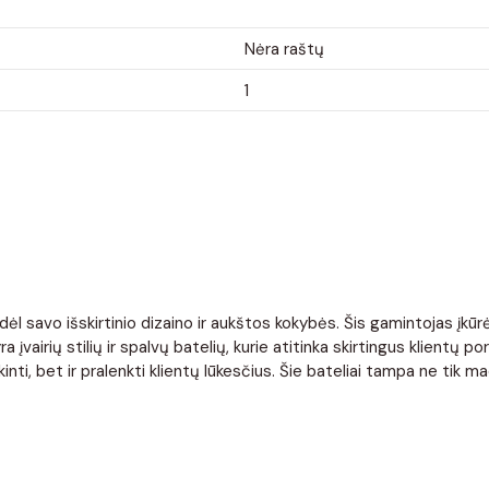
Nėra raštų
1
l savo išskirtinio dizaino ir aukštos kokybės. Šis gamintojas įkūrė
 įvairių stilių ir spalvų batelių, kurie atitinka skirtingus klientų
i, bet ir pralenkti klientų lūkesčius. Šie bateliai tampa ne tik mad