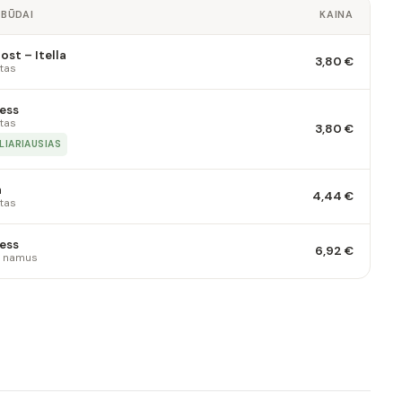
 BŪDAI
KAINA
st – Itella
3,80 €
tas
ess
tas
3,80 €
LIARIAUSIAS
a
4,44 €
tas
ess
6,92 €
 į namus