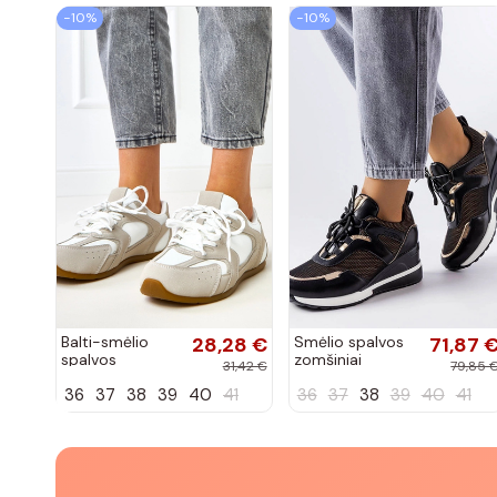
−10%
−10%
Balti-smėlio
28,28 €
Smėlio spalvos
71,87 
spalvos
zomšiniai
31,42 €
79,85 
sportiniai
sportiniai
36
37
38
39
40
41
36
37
38
39
40
41
bateliai su
bateliai, „Karino"
dvigubu raišteliu
Casey