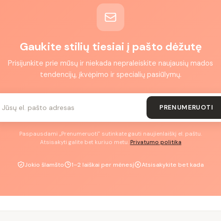
Gaukite stilių tiesiai į pašto dėžutę
Prisijunkite prie mūsų ir niekada nepraleiskite naujausių mados
tendencijų, įkvėpimo ir specialių pasiūlymų.
PRENUMERUOTI
Paspausdami „Prenumeruoti" sutinkate gauti naujienlaiškį el. paštu.
Atsisakyti galite bet kuriuo metu.
Privatumo politika
Jokio šlamšto
1–2 laiškai per mėnesį
Atsisakykite bet kada