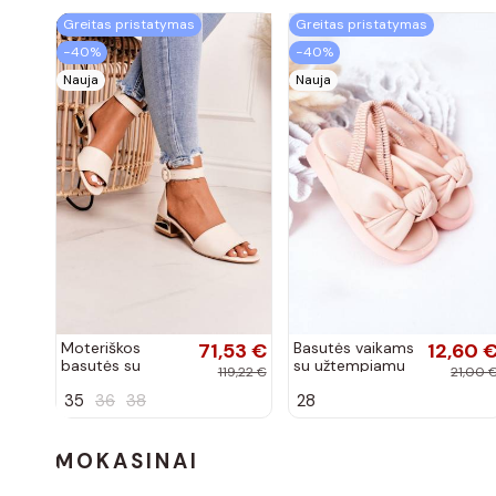
Greitas pristatymas
Greitas pristatymas
−40%
−40%
Nauja
Nauja
Moteriškos
71,53 €
Basutės vaikams
12,60 
basutės su
su užtempiamu
119,22 €
21,00 
aukso spalvos
užsegimu rožinės
35
36
38
28
kulniukais Laura
spalvos
Messi smėlio
spalvos
MOKASINAI