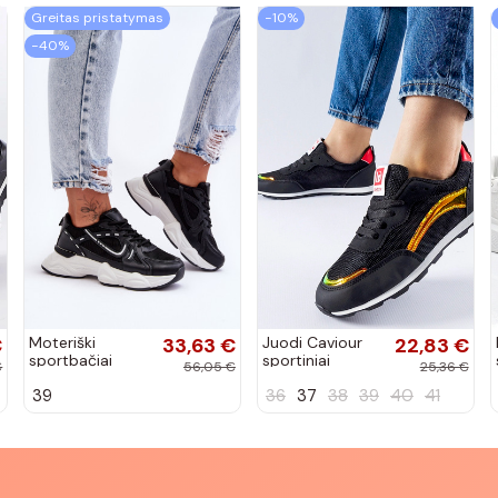
Greitas pristatymas
−10%
−40%
€
Moteriški
33,63 €
Juodi Caviour
22,83 €
sportbačiai
sportiniai
€
56,05 €
25,36 €
juodos spalvos
sportbačiai
39
36
37
38
39
40
41
Feluci