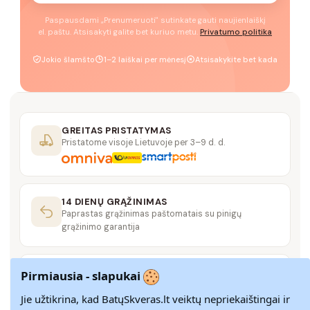
Paspausdami „Prenumeruoti" sutinkate gauti naujienlaiškį
el. paštu. Atsisakyti galite bet kuriuo metu.
Privatumo politika
Jokio šlamšto
1–2 laiškai per mėnesį
Atsisakykite bet kada
GREITAS PRISTATYMAS
Pristatome visoje Lietuvoje per 3–9 d. d.
14 DIENŲ GRĄŽINIMAS
Paprastas grąžinimas paštomatais su pinigų
grąžinimo garantija
SAUGUS MOKĖJIMAS
Pirmiausia - slapukai
SSL šifravimas užtikrina aukščiausią jūsų duomenų
saugumo lygį
Jie užtikrina, kad BatųSkveras.lt veiktų nepriekaištingai ir