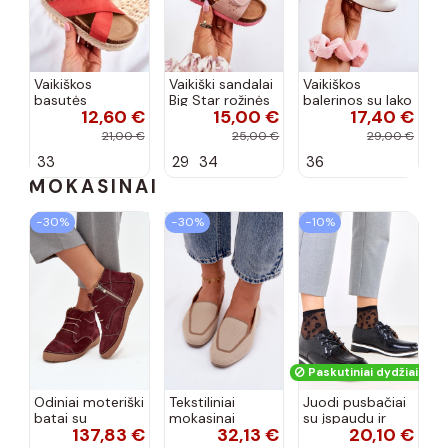
Vaikiškos
Vaikiški sandalai
Vaikiškos
basutės
Big Star rožinės
balerinos su lako
12,60 €
15,00 €
17,40 €
koralinės
spalvos
efektu ir
spalvos
kaspinais baltos
21,00 €
25,00 €
29,00 €
spalvos Zolly
33
29
34
36
MOKASINAI
−30%
−30%
−10%
Paskutiniai dydžiai!
Odiniai moteriški
Tekstiliniai
Juodi pusbačiai
batai su
mokasinai
su įspaudu ir
137,83 €
32,13 €
20,10 €
siūlėmis, pilies
smėlio spalvos
kvadratiniu