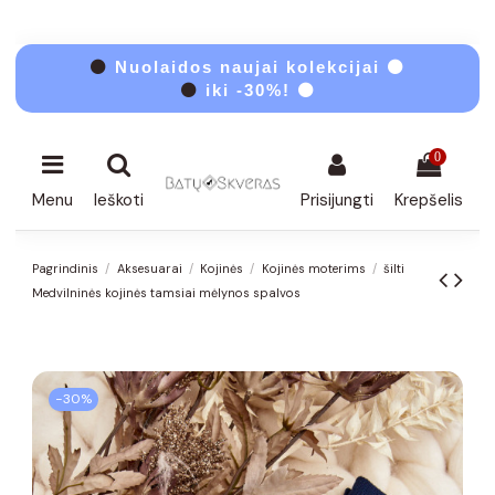
⚫
Nuolaidos naujai kolekcijai ⚫
⚫
iki -30%! ⚫
0
Menu
Ieškoti
Prisijungti
Krepšelis
Pagrindinis
Aksesuarai
Kojinės
Kojinės moterims
šilti
Medvilninės kojinės tamsiai mėlynos spalvos
−30%