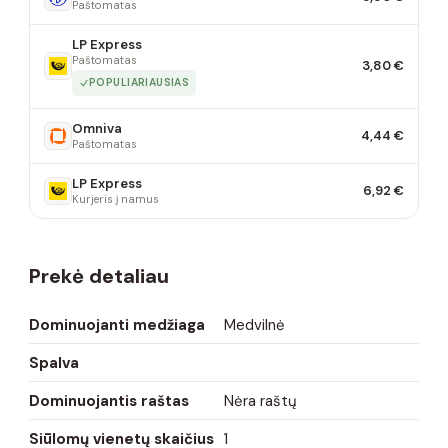
Paštomatas
LP Express
Paštomatas
3,80 €
POPULIARIAUSIAS
Omniva
4,44 €
Paštomatas
LP Express
6,92 €
Kurjeris į namus
Prekė detaliau
Dominuojanti medžiaga
Medvilnė
Spalva
Dominuojantis raštas
Nėra raštų
Siūlomų vienetų skaičius
1