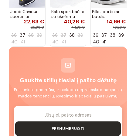
Juodi Caviour
Balti sportbačiai
Pilki sportiniai
sportiniai
su tišnėjimu
bateliai,
22,83 €
40,28 €
14,66 €
sportbačiai
Peyton
„Justice"
25,36 €
44,75 €
16,29 €
36
37
38
39
36
37
38
39
36
37
38
39
40
41
40
41
40
41
Gaukite stilių tiesiai į pašto dėžutę
Prisijunkite prie mūsų ir niekada nepraleiskite naujausių
mados tendencijų, įkvėpimo ir specialių pasiūlymų.
PRENUMERUOTI