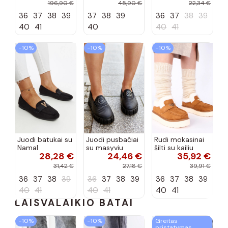
tipo, Artiker
Selisa
priekiu Kerawa
196,90 €
45,90 €
22,34 €
57C2116, bordo
36
37
38
39
37
38
39
36
37
38
39
spalvos
40
41
40
40
41
−10%
−10%
−10%
Juodi batukai su
Juodi pusbačiai
Rudi mokasinai
Namal
su masyviu
šilti su kailiu
28,28 €
24,46 €
35,92 €
dekoracija
padu Teska
Loafy
31,42 €
27,18 €
39,91 €
36
37
38
39
36
37
38
39
36
37
38
39
40
41
40
41
40
41
LAISVALAIKIO BATAI
−10%
−10%
Greitas
pristatymas