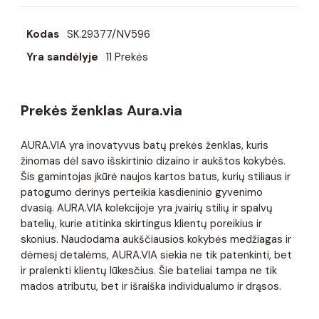
Kodas
SK.29377/NV596
Yra sandėlyje
11 Prekės
Prekės ženklas Aura.via
AURA.VIA yra inovatyvus batų prekės ženklas, kuris
žinomas dėl savo išskirtinio dizaino ir aukštos kokybės.
Šis gamintojas įkūrė naujos kartos batus, kurių stiliaus ir
patogumo derinys perteikia kasdieninio gyvenimo
dvasią. AURA.VIA kolekcijoje yra įvairių stilių ir spalvų
batelių, kurie atitinka skirtingus klientų poreikius ir
skonius. Naudodama aukščiausios kokybės medžiagas ir
dėmesį detalėms, AURA.VIA siekia ne tik patenkinti, bet
ir pralenkti klientų lūkesčius. Šie bateliai tampa ne tik
mados atributu, bet ir išraiška individualumo ir drąsos.