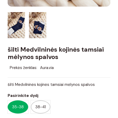
šilti Medvilninės kojinės tamsiai
mėlynos spalvos
Prekės ženklas:
Aura.via
šilti Medvilninės kojinės tamsiai mėlynos spalvos
Pasirinkite dydį
35-38
38-41