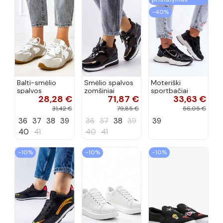
−40%
Balti-smėlio
Smėlio spalvos
Moteriški
spalvos
zomšiniai
sportbačiai
28,28 €
71,87 €
33,63 €
sportiniai
sportiniai
juodos spalvos
bateliai su
bateliai, „Karino"
Feluci
31,42 €
79,85 €
56,05 €
dvigubu raišteliu
36
37
38
39
36
37
38
39
39
Casey
40
41
40
41
−10%
−10%
−10%