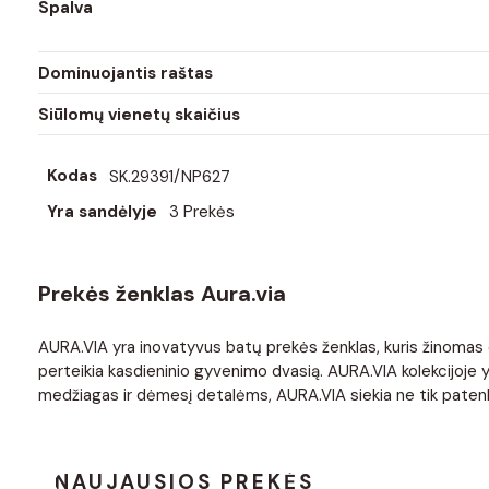
Spalva
Dominuojantis raštas
Siūlomų vienetų skaičius
Kodas
SK.29391/NP627
Yra sandėlyje
3 Prekės
Prekės ženklas Aura.via
AURA.VIA yra inovatyvus batų prekės ženklas, kuris žinomas dė
perteikia kasdieninio gyvenimo dvasią. AURA.VIA kolekcijoje yra
medžiagas ir dėmesį detalėms, AURA.VIA siekia ne tik patenkint
NAUJAUSIOS PREKĖS