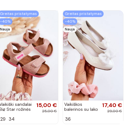
Greitas pristatymas
Greitas pristatymas
−40%
−40%
Nauja
Nauja
Vaikiški sandalai
15,00 €
Vaikiškos
17,40 €
Big Star rožinės
balerinos su lako
25,00 €
29,00 €
spalvos
efektu ir
29
34
36
kaspinais baltos
spalvos Zolly