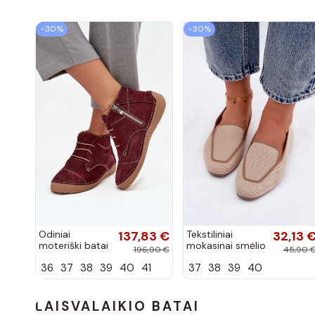
−30%
−30%
Odiniai
137,83 €
Tekstiliniai
32,13 
moteriški batai
mokasinai smėlio
196,90 €
45,90 
su siūlėmis,
spalvos Selisa
36
37
38
39
40
41
37
38
39
40
pilies tipo,
Artiker 57C2116,
bordo spalvos
LAISVALAIKIO BATAI