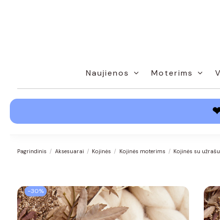
Naujienos
Moterims
Pagrindinis
Aksesuarai
Kojinės
Kojinės moterims
Kojinės su užraš
−30%