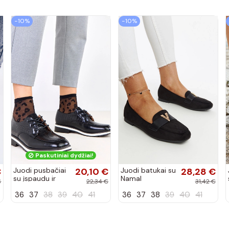
−10%
−10%
Paskutiniai dydžiai!
€
Juodi pusbačiai
20,10 €
Juodi batukai su
28,28 €
su įspaudu ir
Namal
€
22,34 €
31,42 €
kvadratiniu
dekoracija
36
37
38
39
40
41
36
37
38
39
40
41
priekiu Kerawa