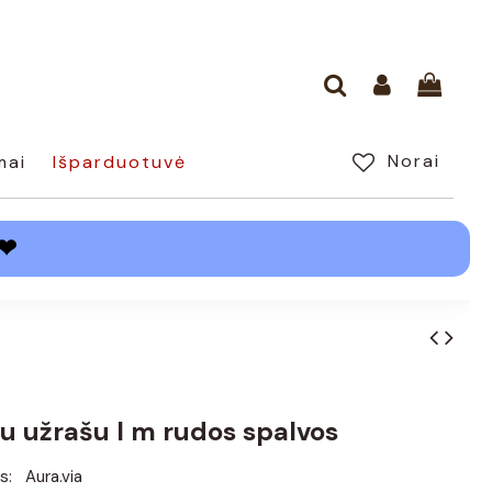
Norai
mai
Išparduotuvė
❤
su užrašu I m rudos spalvos
s:
Aura.via