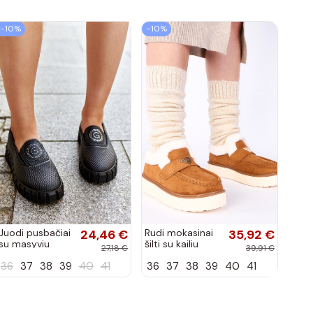
−10%
−10%
Juodi pusbačiai
24,46 €
Rudi mokasinai
35,92 €
su masyviu
šilti su kailiu
27,18 €
39,91 €
padu Teska
Loafy
36
37
38
39
40
41
36
37
38
39
40
41