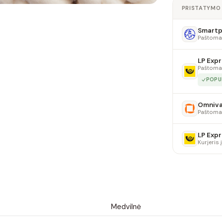
PRISTATYMO
Smartpo
Paštoma
LP Expr
Paštoma
POPU
Omniv
Paštoma
LP Expr
Kurjeris
Medvilnė