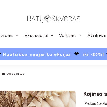
Atsiliepi
Vyrams
Aksesuarai
Vaikams
❤
❤
Nuolaidos naujai kolekcijai
iki -30%!
u I m rudos spalvos
Kojinės 
Prekės ženkla