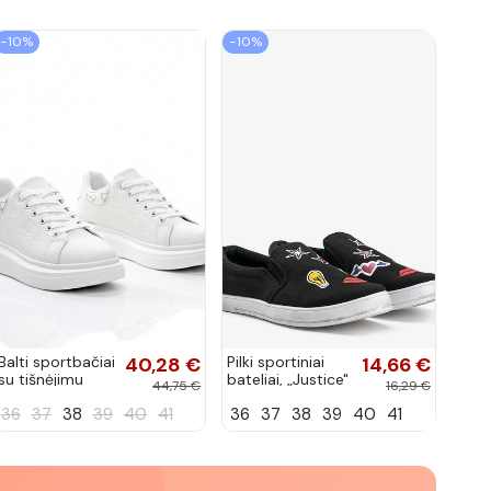
−10%
−10%
Balti sportbačiai
40,28 €
Pilki sportiniai
14,66 €
su tišnėjimu
bateliai, „Justice"
44,75 €
16,29 €
Peyton
36
37
38
39
40
41
36
37
38
39
40
41