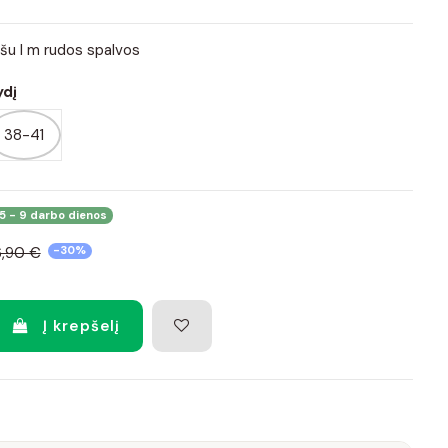
ašu I m rudos spalvos
ydį
38-41
5 - 9 darbo dienos
6,90 €
-30%
Į krepšelį