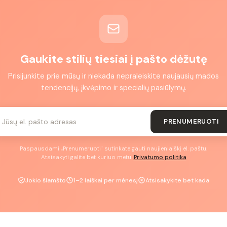
Gaukite stilių tiesiai į pašto dėžutę
Prisijunkite prie mūsų ir niekada nepraleiskite naujausių mados
tendencijų, įkvėpimo ir specialių pasiūlymų.
PRENUMERUOTI
Paspausdami „Prenumeruoti" sutinkate gauti naujienlaiškį el. paštu.
Atsisakyti galite bet kuriuo metu.
Privatumo politika
Jokio šlamšto
1–2 laiškai per mėnesį
Atsisakykite bet kada