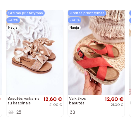
Greitas pristatymas
Greitas pristatymas
−40%
−40%
Nauja
Nauja
€
Basutės vaikams
12,60 €
Vaikiškos
12,60 €
su kaspinais
basutės
€
21,00 €
21,00 €
aukso spalvos
koralinės spalvos
23
25
33