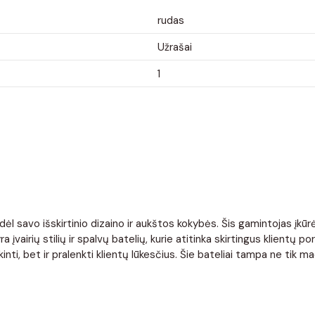
rudas
Užrašai
1
l savo išskirtinio dizaino ir aukštos kokybės. Šis gamintojas įkūrė
 įvairių stilių ir spalvų batelių, kurie atitinka skirtingus klientų
i, bet ir pralenkti klientų lūkesčius. Šie bateliai tampa ne tik mad