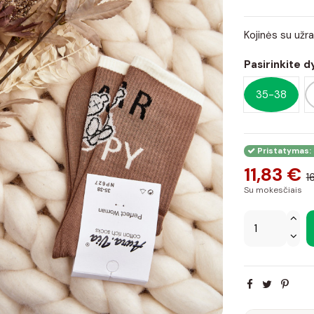
Kojinės su užr
Pasirinkite d
35-38
Pristatymas: 
11,83 €
1
Su mokesčiais