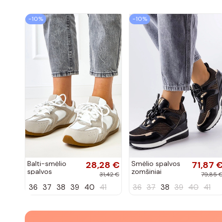
−10%
−10%
Balti-smėlio
28,28 €
Smėlio spalvos
71,87 
spalvos
zomšiniai
31,42 €
79,85 
sportiniai
sportiniai
36
37
38
39
40
41
36
37
38
39
40
41
bateliai su
bateliai, „Karino"
dvigubu raišteliu
Casey