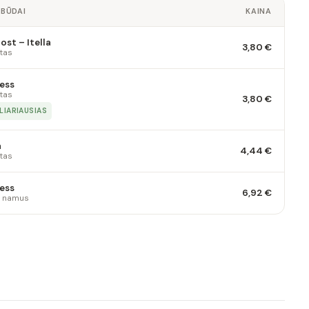
 BŪDAI
KAINA
st – Itella
3,80 €
tas
ess
tas
3,80 €
LIARIAUSIAS
a
4,44 €
tas
ess
6,92 €
 į namus