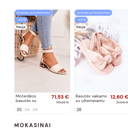
Greitas pristatymas
Greitas pristatymas
−40%
−40%
Nauja
Nauja
Moteriškos
71,53 €
Basutės vaikams
12,60 
basutės su
su užtempiamu
119,22 €
21,00 
aukso spalvos
užsegimu rožinės
35
36
38
28
kulniukais Laura
spalvos
Messi smėlio
spalvos
MOKASINAI