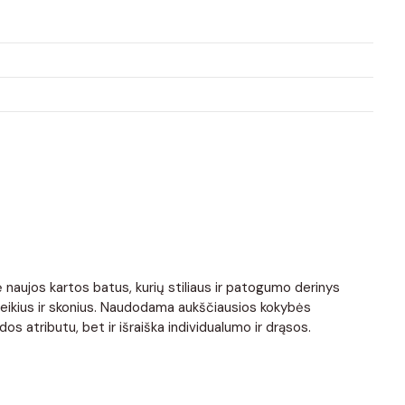
 naujos kartos batus, kurių stiliaus ir patogumo derinys
 poreikius ir skonius. Naudodama aukščiausios kokybės
os atributu, bet ir išraiška individualumo ir drąsos.