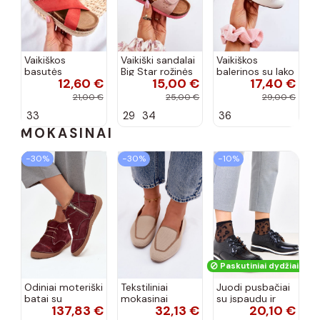
Vaikiškos
Vaikiški sandalai
Vaikiškos
basutės
Big Star rožinės
balerinos su lako
12,60 €
15,00 €
17,40 €
koralinės
spalvos
efektu ir
spalvos
kaspinais baltos
21,00 €
25,00 €
29,00 €
spalvos Zolly
33
29
34
36
MOKASINAI
−30%
−30%
−10%
Paskutiniai dydžiai!
Odiniai moteriški
Tekstiliniai
Juodi pusbačiai
batai su
mokasinai
su įspaudu ir
137,83 €
32,13 €
20,10 €
siūlėmis, pilies
smėlio spalvos
kvadratiniu