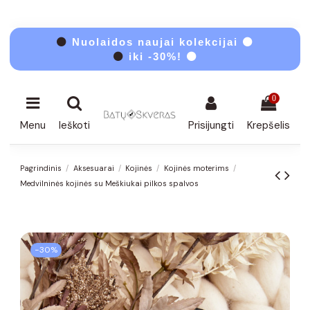
⚫
Nuolaidos naujai kolekcijai ⚫
⚫
iki -30%! ⚫
0
Menu
Ieškoti
Prisijungti
Krepšelis
Pagrindinis
Aksesuarai
Kojinės
Kojinės moterims
Medvilninės kojinės su Meškiukai pilkos spalvos
−30%