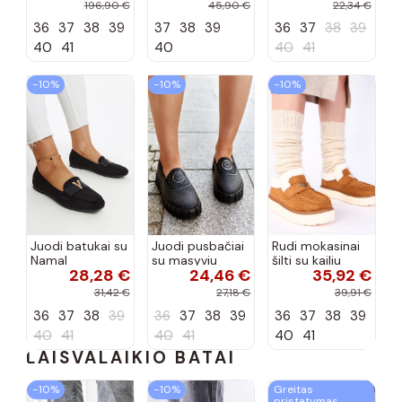
tipo, Artiker
Selisa
priekiu Kerawa
196,90 €
45,90 €
22,34 €
57C2116, bordo
36
37
38
39
37
38
39
36
37
38
39
spalvos
40
41
40
40
41
−10%
−10%
−10%
Juodi batukai su
Juodi pusbačiai
Rudi mokasinai
Namal
su masyviu
šilti su kailiu
28,28 €
24,46 €
35,92 €
dekoracija
padu Teska
Loafy
31,42 €
27,18 €
39,91 €
36
37
38
39
36
37
38
39
36
37
38
39
40
41
40
41
40
41
LAISVALAIKIO BATAI
−10%
−10%
Greitas
pristatymas