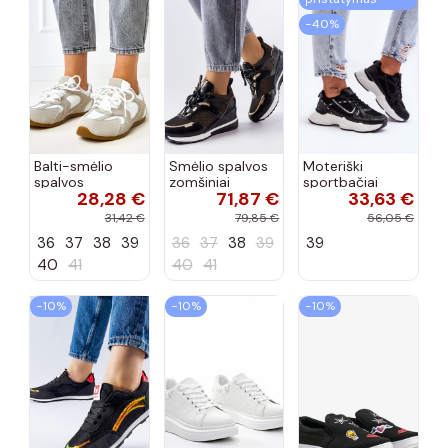
−40%
Balti-smėlio
Smėlio spalvos
Moteriški
spalvos
zomšiniai
sportbačiai
28,28 €
71,87 €
33,63 €
sportiniai
sportiniai
juodos spalvos
bateliai su
bateliai, „Karino"
Feluci
31,42 €
79,85 €
56,05 €
dvigubu raišteliu
36
37
38
39
36
37
38
39
39
Casey
40
41
40
41
−10%
−10%
−10%