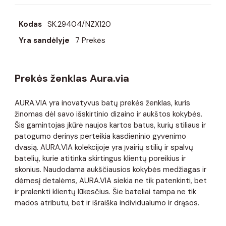
Kodas
SK.29404/NZX120
Yra sandėlyje
7 Prekės
Prekės ženklas Aura.via
AURA.VIA yra inovatyvus batų prekės ženklas, kuris
žinomas dėl savo išskirtinio dizaino ir aukštos kokybės.
Šis gamintojas įkūrė naujos kartos batus, kurių stiliaus ir
patogumo derinys perteikia kasdieninio gyvenimo
dvasią. AURA.VIA kolekcijoje yra įvairių stilių ir spalvų
batelių, kurie atitinka skirtingus klientų poreikius ir
skonius. Naudodama aukščiausios kokybės medžiagas ir
dėmesį detalėms, AURA.VIA siekia ne tik patenkinti, bet
ir pralenkti klientų lūkesčius. Šie bateliai tampa ne tik
mados atributu, bet ir išraiška individualumo ir drąsos.