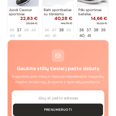
Juodi Caviour
Balti sportbačiai
Pilki sportiniai
sportiniai
su tišnėjimu
bateliai,
22,83 €
40,28 €
14,66 €
sportbačiai
Peyton
„Justice"
25,36 €
44,75 €
16,29 €
36
37
38
39
36
37
38
39
36
37
38
39
40
41
40
41
40
41
Gaukite stilių tiesiai į pašto dėžutę
Prisijunkite prie mūsų ir niekada nepraleiskite naujausių
mados tendencijų, įkvėpimo ir specialių pasiūlymų.
PRENUMERUOTI