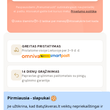
Paspausdami „Prenumeruoti" sutinkate gauti naujienlaiškį
el. paštu. Atsisakyti galite bet kuriuo metu.
Privatumo politika
Jokio šlamšto
1–2 laiškai per mėnesį
Atsisakykite bet kada
GREITAS PRISTATYMAS
Pristatome visoje Lietuvoje per 3–9 d. d.
14 DIENŲ GRĄŽINIMAS
Paprastas grąžinimas paštomatais su pinigų
grąžinimo garantija
SAUGUS MOKĖJIMAS
Pirmiausia - slapukai
SSL šifravimas užtikrina aukščiausią jūsų duomenų
saugumo lygį
Jie užtikrina, kad BatųSkveras.lt veiktų nepriekaištingai ir