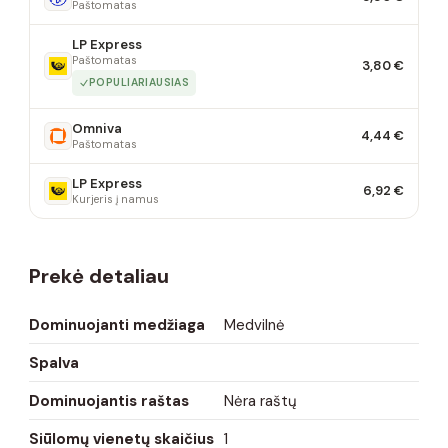
Paštomatas
LP Express
Paštomatas
3,80 €
POPULIARIAUSIAS
Omniva
4,44 €
Paštomatas
LP Express
6,92 €
Kurjeris į namus
Prekė detaliau
Dominuojanti medžiaga
Medvilnė
Spalva
Dominuojantis raštas
Nėra raštų
Siūlomų vienetų skaičius
1