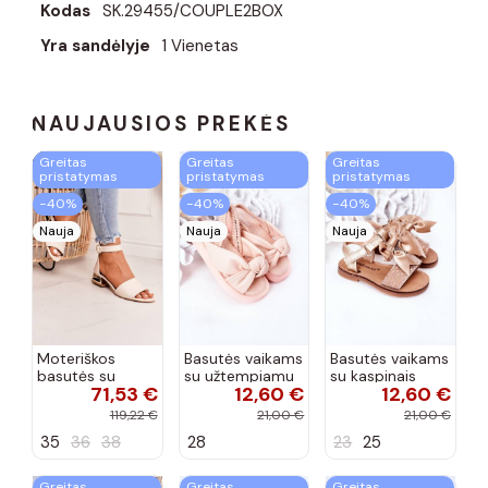
Kodas
SK.29455/COUPLE2BOX
Yra sandėlyje
1 Vienetas
NAUJAUSIOS PREKĖS
Greitas
Greitas
Greitas
pristatymas
pristatymas
pristatymas
−40%
−40%
−40%
Nauja
Nauja
Nauja
Moteriškos
Basutės vaikams
Basutės vaikams
basutės su
su užtempiamu
su kaspinais
71,53 €
12,60 €
12,60 €
aukso spalvos
užsegimu
aukso spalvos
kulniukais Laura
rožinės spalvos
119,22 €
21,00 €
21,00 €
Messi smėlio
35
36
38
28
23
25
spalvos
Greitas
Greitas
Greitas