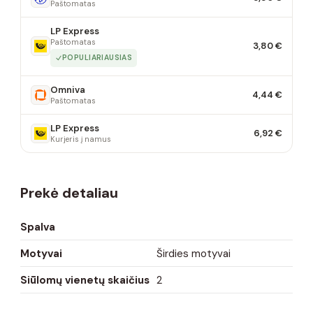
Paštomatas
LP Express
Paštomatas
3,80 €
POPULIARIAUSIAS
Omniva
4,44 €
Paštomatas
LP Express
6,92 €
Kurjeris į namus
Prekė detaliau
Spalva
Motyvai
Širdies motyvai
Siūlomų vienetų skaičius
2