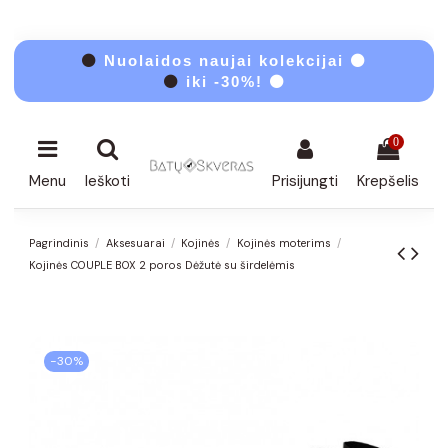
⚫
Nuolaidos naujai kolekcijai ⚫
⚫
iki -30%! ⚫
0
Menu
Ieškoti
Prisijungti
Krepšelis
Pagrindinis
Aksesuarai
Kojinės
Kojinės moterims
Kojinės COUPLE BOX 2 poros Dėžutė su širdelėmis
−30%