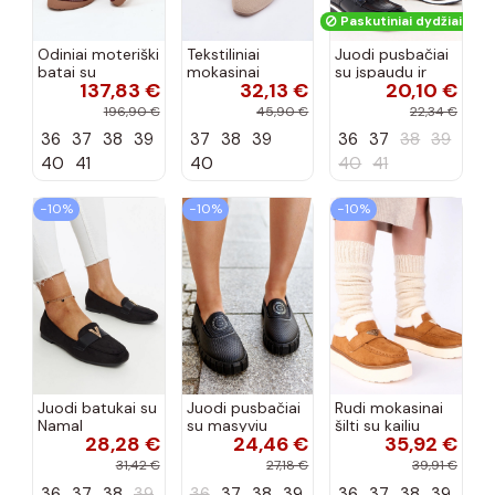
Paskutiniai dydžiai!
Odiniai moteriški
Tekstiliniai
Juodi pusbačiai
batai su
mokasinai
su įspaudu ir
137,83 €
32,13 €
20,10 €
siūlėmis, pilies
smėlio spalvos
kvadratiniu
tipo, Artiker
Selisa
priekiu Kerawa
196,90 €
45,90 €
22,34 €
57C2116, bordo
36
37
38
39
37
38
39
36
37
38
39
spalvos
40
41
40
40
41
−10%
−10%
−10%
Juodi batukai su
Juodi pusbačiai
Rudi mokasinai
Namal
su masyviu
šilti su kailiu
28,28 €
24,46 €
35,92 €
dekoracija
padu Teska
Loafy
31,42 €
27,18 €
39,91 €
36
37
38
39
36
37
38
39
36
37
38
39