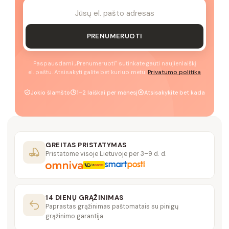
PRENUMERUOTI
Paspausdami „Prenumeruoti" sutinkate gauti naujienlaiškį
el. paštu. Atsisakyti galite bet kuriuo metu.
Privatumo politika
Jokio šlamšto
1–2 laiškai per mėnesį
Atsisakykite bet kada
GREITAS PRISTATYMAS
Pristatome visoje Lietuvoje per 3–9 d. d.
14 DIENŲ GRĄŽINIMAS
Paprastas grąžinimas paštomatais su pinigų
grąžinimo garantija