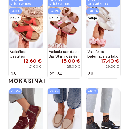
pristatymas
pristatymas
pristatymas
−40%
−40%
−40%
Nauja
Nauja
Nauja
Vaikiškos
Vaikiški sandalai
Vaikiškos
basutės
Big Star rožinės
balerinos su lako
12,60 €
15,00 €
17,40 €
koralinės
spalvos
efektu ir
spalvos
kaspinais baltos
21,00 €
25,00 €
29,00 €
spalvos Zolly
33
29
34
36
MOKASINAI
−30%
−30%
−10%