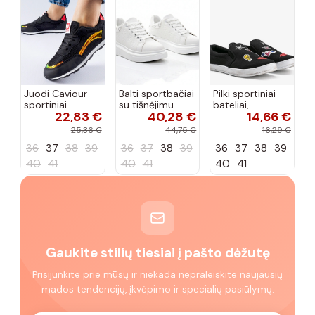
Juodi Caviour
Balti sportbačiai
Pilki sportiniai
sportiniai
su tišnėjimu
bateliai,
22,83 €
40,28 €
14,66 €
sportbačiai
Peyton
„Justice"
25,36 €
44,75 €
16,29 €
36
37
38
39
36
37
38
39
36
37
38
39
40
41
40
41
40
41
Gaukite stilių tiesiai į pašto dėžutę
Prisijunkite prie mūsų ir niekada nepraleiskite naujausių
mados tendencijų, įkvėpimo ir specialių pasiūlymų.