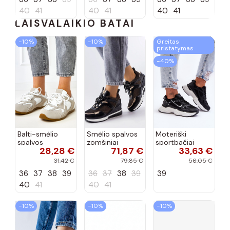
40
41
40
41
40
41
LAISVALAIKIO BATAI
−10%
−10%
Greitas
pristatymas
−40%
Balti-smėlio
Smėlio spalvos
Moteriški
spalvos
zomšiniai
sportbačiai
28,28 €
71,87 €
33,63 €
sportiniai
sportiniai
juodos spalvos
bateliai su
bateliai, „Karino"
Feluci
31,42 €
79,85 €
56,05 €
dvigubu raišteliu
36
37
38
39
36
37
38
39
39
Casey
40
41
40
41
−10%
−10%
−10%