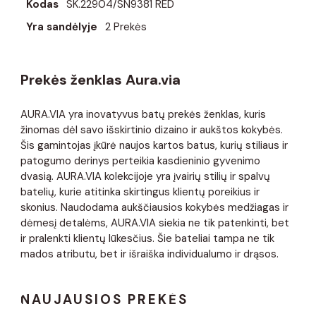
Kodas
SK.22904/SN9381 RED
Yra sandėlyje
2 Prekės
Prekės ženklas Aura.via
AURA.VIA yra inovatyvus batų prekės ženklas, kuris
žinomas dėl savo išskirtinio dizaino ir aukštos kokybės.
Šis gamintojas įkūrė naujos kartos batus, kurių stiliaus ir
patogumo derinys perteikia kasdieninio gyvenimo
dvasią. AURA.VIA kolekcijoje yra įvairių stilių ir spalvų
batelių, kurie atitinka skirtingus klientų poreikius ir
skonius. Naudodama aukščiausios kokybės medžiagas ir
dėmesį detalėms, AURA.VIA siekia ne tik patenkinti, bet
ir pralenkti klientų lūkesčius. Šie bateliai tampa ne tik
mados atributu, bet ir išraiška individualumo ir drąsos.
NAUJAUSIOS PREKĖS