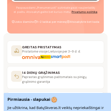
Paspausdami „Prenumeruoti" sutinkate gauti naujienlaiškį
el. paštu. Atsisakyti galite bet kuriuo metu.
Privatumo politika
Jokio šlamšto
1–2 laiškai per mėnesį
Atsisakykite bet kada
GREITAS PRISTATYMAS
Pristatome visoje Lietuvoje per 3–9 d. d.
14 DIENŲ GRĄŽINIMAS
Paprastas grąžinimas paštomatais su pinigų
grąžinimo garantija
SAUGUS MOKĖJIMAS
Pirmiausia - slapukai
SSL šifravimas užtikrina aukščiausią jūsų duomenų
saugumo lygį
Jie užtikrina, kad BatųSkveras.lt veiktų nepriekaištingai ir