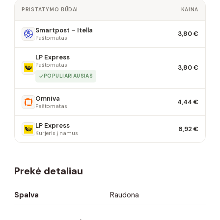
PRISTATYMO BŪDAI
KAINA
Smartpost – Itella
3,80 €
Paštomatas
LP Express
Paštomatas
3,80 €
POPULIARIAUSIAS
Omniva
4,44 €
Paštomatas
LP Express
6,92 €
Kurjeris į namus
Prekė detaliau
Spalva
Raudona