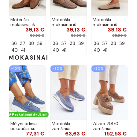
Moteriški
Moteriški
Moteriški
mokasinai iš
mokasinai iš
mokasinai iš
39,13 €
39,13 €
39,13 €
dirbtinės
dirbtinės
dirbtinės
zomšos, rudos
zomšos, molio
zomšos, smėlio
55,90 €
55,90 €
55,90 €
spalvos Laisie
spalvos Laisie
spalvos Laisie
36
37
38
39
36
37
38
39
36
37
38
39
40
41
40
41
40
41
MOKASINAI
−10%
−30%
−30%
Paskutiniai dydžiai!
Mėlyni odiniai
Moteriški
Zazoo 20170
pusbačiai su
zomšiniai
zomšiniai
77,31 €
63,63 €
152,53 €
dekoratyvine
mokasinai
bateliai su