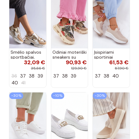
Smėlio spalvos
Odiniai moteriški
Įsispiriami
sportbačiai,
sneakers su
sportiniai
32,09 €
90,93 €
61,53 €
dekoruoti Valdez
platforma D&A
bateliai Kobbo
cirkonio virvele
CR61-3133
102425 smėlio
35,66 €
129,90 €
87,90 €
smėlio spalvos
spalvos
36
37
38
39
37
38
39
37
38
40
40
41
−30%
−10%
−30%