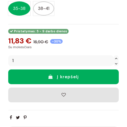
35-38
38-41
Pristatymas: 5 - 9 darbo dienos
11,83 €
16,90 €
-30%
Su mokesčiais
Į krepšelį