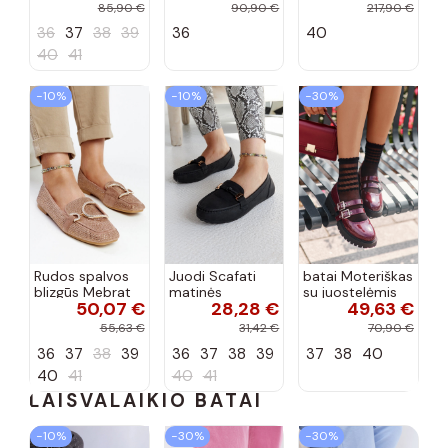
sagtimi Taija
Demela mėlynos
kulniukais smėlio
85,90 €
90,90 €
217,90 €
spalvos
spalvos
36
37
38
39
36
40
40
41
−10%
−10%
−30%
Rudos spalvos
Juodi Scafati
batai Moteriškas
blizgūs Mebrat
matinės
su juostelėmis
50,07 €
28,28 €
49,63 €
bateliai
apdailos bateliai
su lako efektu
bordo spalvos
55,63 €
31,42 €
70,90 €
Terione
36
37
38
39
36
37
38
39
37
38
40
40
41
40
41
LAISVALAIKIO BATAI
−10%
−30%
−30%