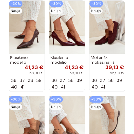
−30%
−30%
−30%
Nauja
Nauja
Nauja
Klasikinio
Klasikinio
Moteriški
modelio
modelio
mokasinai iš
41,23 €
41,23 €
39,13 €
aukštakulniai
aukštakulniai
dirbtinės
bateliai iš
bateliai iš
zomšos, bordo
58,90 €
58,90 €
55,90 €
dirbtinės odos,
dirbtinės odos,
spalvos Laisie
36
37
38
39
36
37
38
39
36
37
38
39
šokolado
bordo spalvos
spalvos Nesha
Nesha
40
41
40
41
40
41
−30%
−30%
−30%
Nauja
Nauja
Nauja