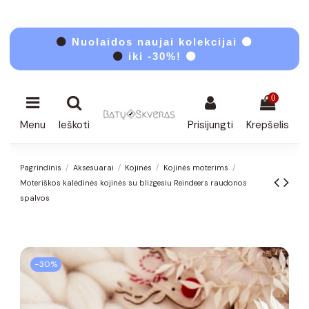
⚫
Nuolaidos naujai kolekcijai ⚫
⚫
iki -30%! ⚫
0
Menu
Ieškoti
Prisijungti
Krepšelis
Pagrindinis
Aksesuarai
Kojinės
Kojinės moterims
Moteriškos kalėdinės kojinės su blizgesiu Reindeers raudonos
spalvos
−30%