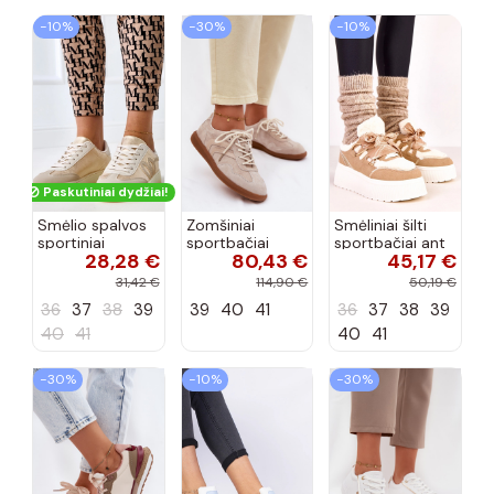
−10%
−30%
−10%
Paskutiniai dydžiai!
Smėlio spalvos
Zomšiniai
Smėliniai šilti
sportiniai
sportbačiai
sportbačiai ant
28,28 €
80,43 €
45,17 €
bateliai su
moteriški žemi
platformos
platforma ir
smėlio spalvos
Deena
31,42 €
114,90 €
50,19 €
auksiniu motyvu
Perinae
36
37
38
39
39
40
41
36
37
38
39
Izabell
40
41
40
41
−30%
−10%
−30%