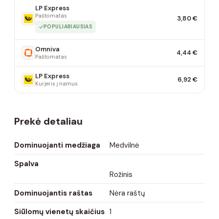
LP Express
Paštomatas
3,80 €
POPULIARIAUSIAS
Omniva
4,44 €
Paštomatas
LP Express
6,92 €
Kurjeris į namus
Prekė detaliau
Dominuojanti medžiaga
Medvilnė
Spalva
Rožinis
Dominuojantis raštas
Nėra raštų
Siūlomų vienetų skaičius
1