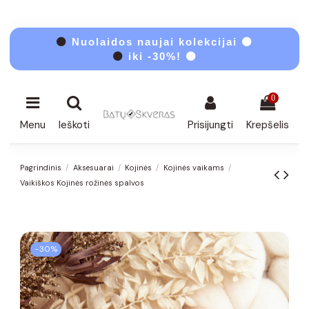
⚫
Nuolaidos naujai kolekcijai ⚫
⚫
iki -30%! ⚫
0
Menu
Ieškoti
Prisijungti
Krepšelis
Pagrindinis
Aksesuarai
Kojinės
Kojinės vaikams
Vaikiškos Kojinės rožinės spalvos
−30%