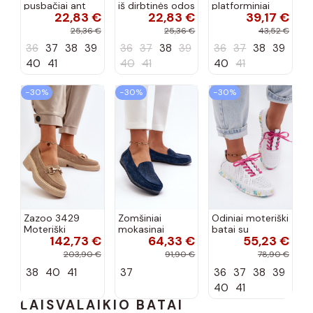
pusbačiai ant
iš dirbtinės odos
platforminiai
22,83 €
22,83 €
39,17 €
platformos
su papuošimu,
loaferiai
Prospero
„Kalenda"
25,36 €
25,36 €
43,52 €
36
37
38
39
36
37
38
39
36
37
38
39
40
41
40
41
40
41
−30%
−30%
−30%
Zazoo 3429
Zomšiniai
Odiniai moteriški
Moteriški
mokasinai
batai su
142,73 €
64,33 €
55,23 €
zomšiniai
tamsiai mėlynos
raišteliais baltos
mokasinai su
spalvos S.Barski
spalvos Cadiz
203,90 €
91,90 €
78,90 €
ornamentais
LR755
38
40
41
37
36
37
38
39
smėlio spalvos
40
41
LAISVALAIKIO BATAI