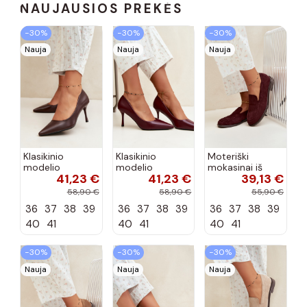
NAUJAUSIOS PREKĖS
−30%
−30%
−30%
Nauja
Nauja
Nauja
Klasikinio
Klasikinio
Moteriški
modelio
modelio
mokasinai iš
41,23 €
41,23 €
39,13 €
aukštakulniai
aukštakulniai
dirbtinės
bateliai iš
bateliai iš
zomšos, bordo
58,90 €
58,90 €
55,90 €
dirbtinės odos,
dirbtinės odos,
spalvos Laisie
36
37
38
39
36
37
38
39
36
37
38
39
šokolado
bordo spalvos
spalvos Nesha
Nesha
40
41
40
41
40
41
−30%
−30%
−30%
Nauja
Nauja
Nauja