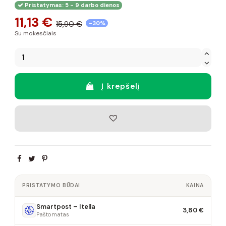
Pristatymas: 5 - 9 darbo dienos
11,13 €
15,90 €
-30%
Su mokesčiais
Į krepšelį
PRISTATYMO BŪDAI
KAINA
Smartpost – Itella
3,80 €
Paštomatas