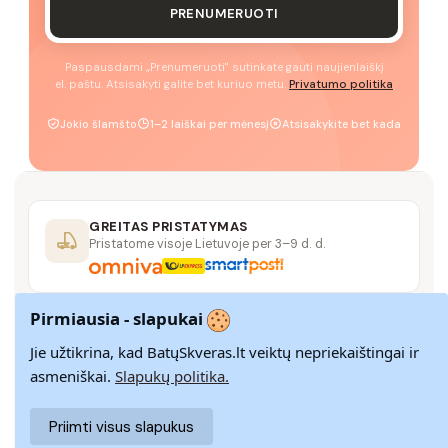
PRENUMERUOTI
Paspausdami „Prenumeruoti" sutinkate gauti naujienlaiškį
el. paštu. Atsisakyti galite bet kuriuo metu.
Privatumo politika
Jokio šlamšto
1–2 laiškai per mėnesį
Atsisakykite bet kada
GREITAS PRISTATYMAS
Pristatome visoje Lietuvoje per 3–9 d. d.
Pirmiausia - slapukai
14 DIENŲ GRĄŽINIMAS
Paprastas grąžinimas paštomatais su pinigų
Jie užtikrina, kad BatųSkveras.lt veiktų nepriekaištingai ir
grąžinimo garantija
asmeniškai.
Slapukų politika.
Priimti visus slapukus
SAUGUS MOKĖJIMAS