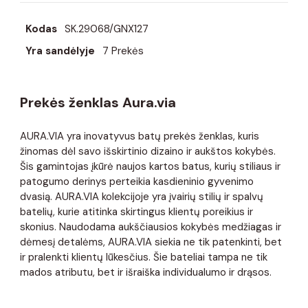
Kodas
SK.29068/GNX127
Yra sandėlyje
7 Prekės
Prekės ženklas Aura.via
AURA.VIA yra inovatyvus batų prekės ženklas, kuris
žinomas dėl savo išskirtinio dizaino ir aukštos kokybės.
Šis gamintojas įkūrė naujos kartos batus, kurių stiliaus ir
patogumo derinys perteikia kasdieninio gyvenimo
dvasią. AURA.VIA kolekcijoje yra įvairių stilių ir spalvų
batelių, kurie atitinka skirtingus klientų poreikius ir
skonius. Naudodama aukščiausios kokybės medžiagas ir
dėmesį detalėms, AURA.VIA siekia ne tik patenkinti, bet
ir pralenkti klientų lūkesčius. Šie bateliai tampa ne tik
mados atributu, bet ir išraiška individualumo ir drąsos.