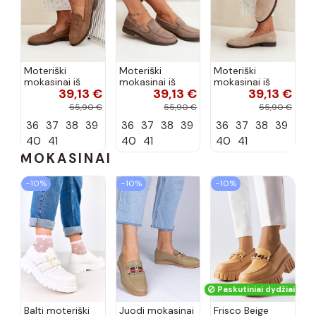
Moteriški
Moteriški
Moteriški
mokasinai iš
mokasinai iš
mokasinai iš
39,13 €
39,13 €
39,13 €
dirbtinės
dirbtinės
dirbtinės
zomšos, rudos
zomšos, molio
zomšos, smėlio
55,90 €
55,90 €
55,90 €
spalvos Laisie
spalvos Laisie
spalvos Laisie
36
37
38
39
36
37
38
39
36
37
38
39
40
41
40
41
40
41
MOKASINAI
−10%
−10%
−10%
Paskutiniai dydžiai!
Balti moteriški
Juodi mokasinai
Frisco Beige