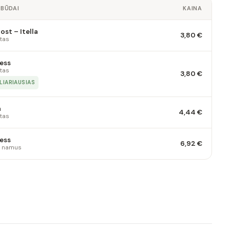
 BŪDAI
KAINA
st – Itella
3,80 €
tas
ess
tas
3,80 €
LIARIAUSIAS
a
4,44 €
tas
ess
6,92 €
 į namus