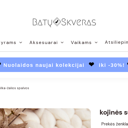
Atsiliepi
Vyrams
Aksesuarai
Vaikams
❤
❤
Nuolaidos naujai kolekcijai
iki -30%!
pilka-žalios spalvos
kojinės s
Prekės ženkla