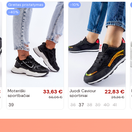
Greitas pristatymas
−10%
−40%
€
Moteriški
33,63 €
Juodi Caviour
22,83 €
sportbačiai
sportiniai
€
56,05 €
25,36 €
juodos spalvos
sportbačiai
39
36
37
38
39
40
41
Feluci