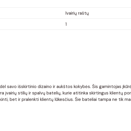
Ivairių raštų
1
l savo išskirtinio dizaino ir aukštos kokybės. Šis gamintojas įkūrė
 įvairių stilių ir spalvų batelių, kurie atitinka skirtingus klientų
i, bet ir pralenkti klientų lūkesčius. Šie bateliai tampa ne tik mad