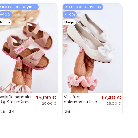
Greitas pristatymas
Greitas pristatymas
−40%
−40%
Nauja
Nauja
Vaikiški sandalai
15,00 €
Vaikiškos
17,40 €
Big Star rožinės
balerinos su lako
25,00 €
29,00 €
spalvos
efektu ir
29
34
36
kaspinais baltos
spalvos Zolly