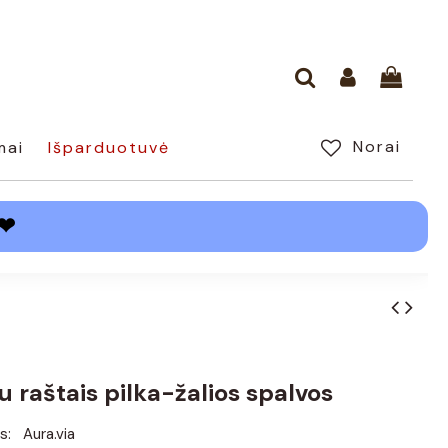
Norai
mai
Išparduotuvė
❤
u raštais pilka-žalios spalvos
s:
Aura.via