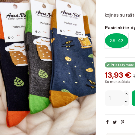
kojinės su rašt
Pasirinkite d
39-42
Pristatymas: 
13,93 €
Su mokesčiais