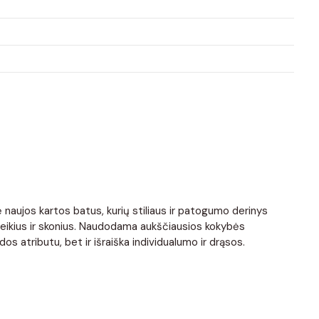
 naujos kartos batus, kurių stiliaus ir patogumo derinys
 poreikius ir skonius. Naudodama aukščiausios kokybės
os atributu, bet ir išraiška individualumo ir drąsos.