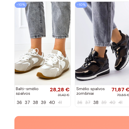
−10%
−10%
Balti-smėlio
28,28 €
Smėlio spalvos
71,87 
spalvos
zomšiniai
31,42 €
79,85 
sportiniai
sportiniai
36
37
38
39
40
41
36
37
38
39
40
41
bateliai su
bateliai, „Karino"
dvigubu raišteliu
Casey