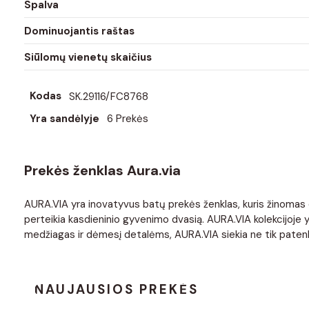
Spalva
Dominuojantis raštas
Siūlomų vienetų skaičius
Kodas
SK.29116/FC8768
Yra sandėlyje
6 Prekės
Prekės ženklas Aura.via
AURA.VIA yra inovatyvus batų prekės ženklas, kuris žinomas dė
perteikia kasdieninio gyvenimo dvasią. AURA.VIA kolekcijoje yra
medžiagas ir dėmesį detalėms, AURA.VIA siekia ne tik patenkint
NAUJAUSIOS PREKĖS