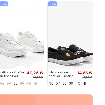
−10%
−10%
Balti sportbačiai
40,28 €
Pilki sportiniai
14,66 €
su tišnėjimu
bateliai, „Justice"
44,75 €
16,29 €
Peyton
36
37
38
39
40
41
36
37
38
39
40
41