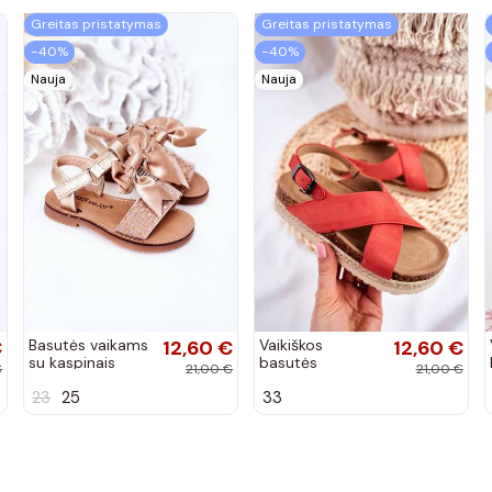
Greitas pristatymas
Greitas pristatymas
−40%
−40%
Nauja
Nauja
€
Basutės vaikams
12,60 €
Vaikiškos
12,60 €
su kaspinais
basutės
€
21,00 €
21,00 €
aukso spalvos
koralinės spalvos
23
25
33