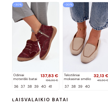
−30%
−30%
Odiniai
137,83 €
Tekstiliniai
32,13 
moteriški batai
mokasinai smėlio
196,90 €
45,90 
su siūlėmis,
spalvos Selisa
36
37
38
39
40
41
37
38
39
40
pilies tipo,
Artiker 57C2116,
bordo spalvos
LAISVALAIKIO BATAI