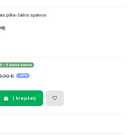
ais pilka-žalios spalvos
ydį
5 - 9 darbo dienos
19,90 €
-30%
Į krepšelį