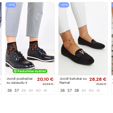
−10%
−10%
Paskutiniai dydžiai!
€
Juodi pusbačiai
20,10 €
Juodi batukai su
28,28 €
su įspaudu ir
Namal
€
22,34 €
31,42 €
kvadratiniu
dekoracija
36
37
38
39
40
41
36
37
38
39
40
41
priekiu Kerawa