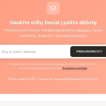
Gaukite stilių tiesiai į pašto dėžutę
Prisijunkite prie mūsų ir niekada nepraleiskite naujausių mados
tendencijų, įkvėpimo ir specialių pasiūlymų.
PRENUMERUOTI
Paspausdami „Prenumeruoti" sutinkate gauti naujienlaiškį el. paštu.
Atsisakyti galite bet kuriuo metu.
Privatumo politika
Jokio šlamšto
1–2 laiškai per mėnesį
Atsisakykite bet kada