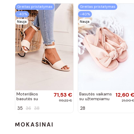
Greitas pristatymas
Greitas pristatymas
−40%
−40%
Nauja
Nauja
Moteriškos
71,53 €
Basutės vaikams
12,60 
basutės su
su užtempiamu
119,22 €
21,00 
aukso spalvos
užsegimu rožinės
35
36
38
28
kulniukais Laura
spalvos
Messi smėlio
spalvos
MOKASINAI