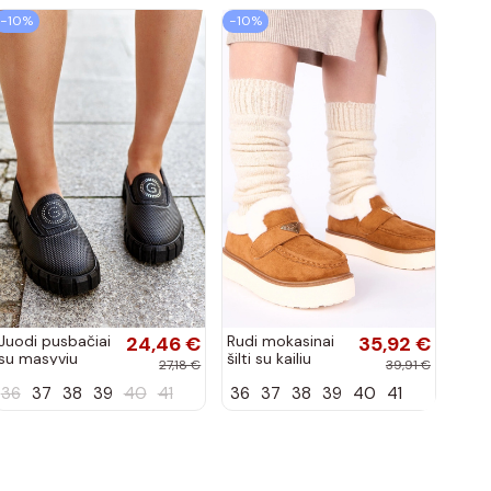
−10%
−10%
Juodi pusbačiai
24,46 €
Rudi mokasinai
35,92 €
su masyviu
šilti su kailiu
27,18 €
39,91 €
padu Teska
Loafy
36
37
38
39
40
41
36
37
38
39
40
41