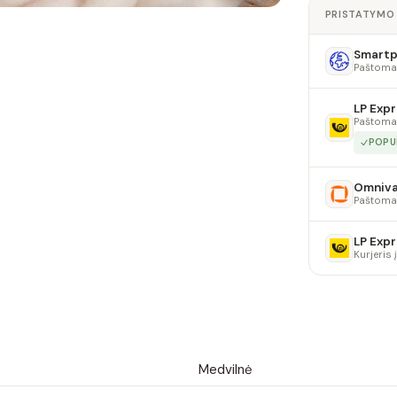
PRISTATYMO
Smartpo
Paštoma
LP Expr
Paštoma
POPU
Omniv
Paštoma
LP Expr
Kurjeris
Medvilnė