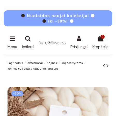
⚫
Nuolaidos naujai kolekcijai ⚫
⚫
iki -30%! ⚫
0
Menu
Ieškoti
Prisijungti
Krepšelis
Pagrindinis
Aksesuarai
Kojinės
Kojinės vyrams
kojinės su raštais raudonos spalvos
−30%