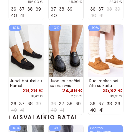
tipo, Artiker
Selisa
priekiu Kerawa
196,90 €
45,90 €
22,34 €
57C2116, bordo
36
37
38
39
37
38
39
36
37
38
39
spalvos
40
41
40
40
41
−10%
−10%
−10%
Juodi batukai su
Juodi pusbačiai
Rudi mokasinai
Namal
su masyviu
šilti su kailiu
28,28 €
24,46 €
35,92 €
dekoracija
padu Teska
Loafy
31,42 €
27,18 €
39,91 €
36
37
38
39
36
37
38
39
36
37
38
39
40
41
40
41
40
41
LAISVALAIKIO BATAI
−10%
−10%
Greitas
pristatymas