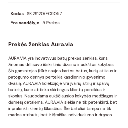
Kodas
SK.29120/FC9057
Yra sandėlyje
5 Prekės
Prekės ženklas Aura.via
AURA.VIA yra inovatyvus batų prekės ženklas, kuris
žinomas dėl savo išskirtinio dizaino ir aukštos kokybės.
Šis gamintojas įkūrė naujos kartos batus, kurių stiliaus ir
patogumo derinys perteikia kasdieninio gyvenimo
dvasią. AURA.VIA kolekcijoje yra įvairių stilių ir spalvų
batelių, kurie atitinka skirtingus klientų poreikius ir
skonius. Naudodama aukščiausios kokybės medžiagas ir
dėmesį detalėms, AURA.VIA siekia ne tik patenkinti, bet
ir pralenkti klientų lūkesčius. Šie bateliai tampa ne tik
mados atributu, bet ir išraiška individualumo ir drąsos.