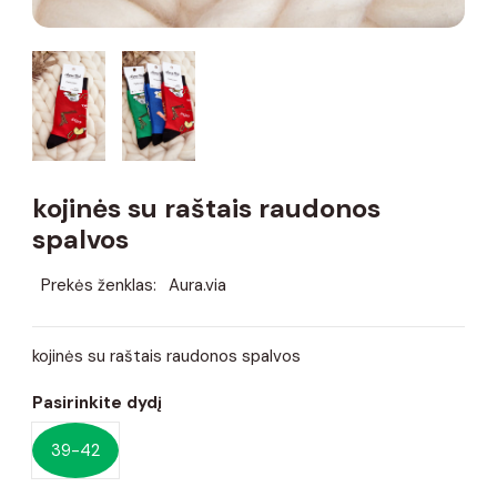
kojinės su raštais raudonos
spalvos
Prekės ženklas:
Aura.via
kojinės su raštais raudonos spalvos
Pasirinkite dydį
39-42