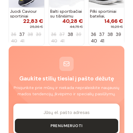
Juodi Caviour
Balti sportbačiai
Pilki sportiniai
sportiniai
su tišnėjimu
bateliai,
22,83 €
40,28 €
14,66 €
sportbačiai
Peyton
„Justice"
25,36 €
44,75 €
16,29 €
36
37
38
39
36
37
38
39
36
37
38
39
40
41
40
41
40
41
Gaukite stilių tiesiai į pašto dėžutę
Prisijunkite prie mūsų ir niekada nepraleiskite naujausių
mados tendencijų, įkvėpimo ir specialių pasiūlymų.
PRENUMERUOTI