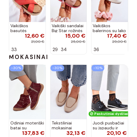
Vaikiškos
Vaikiški sandalai
Vaikiškos
basutės
Big Star rožinės
balerinos su lako
12,60 €
15,00 €
17,40 €
koralinės
spalvos
efektu ir
spalvos
kaspinais baltos
21,00 €
25,00 €
29,00 €
spalvos Zolly
33
29
34
36
MOKASINAI
−30%
−30%
−10%
Paskutiniai dydžiai!
Odiniai moteriški
Tekstiliniai
Juodi pusbačiai
batai su
mokasinai
su įspaudu ir
137,83 €
32,13 €
20,10 €
siūlėmis, pilies
smėlio spalvos
kvadratiniu