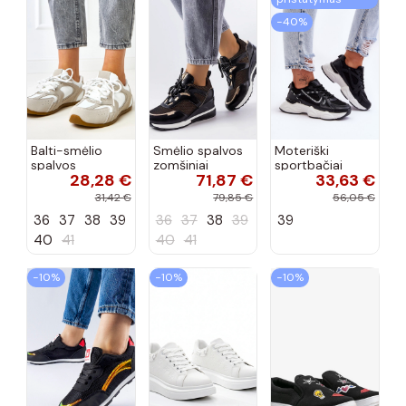
−40%
Balti-smėlio
Smėlio spalvos
Moteriški
spalvos
zomšiniai
sportbačiai
28,28 €
71,87 €
33,63 €
sportiniai
sportiniai
juodos spalvos
bateliai su
bateliai, „Karino"
Feluci
31,42 €
79,85 €
56,05 €
dvigubu raišteliu
36
37
38
39
36
37
38
39
39
Casey
40
41
40
41
−10%
−10%
−10%