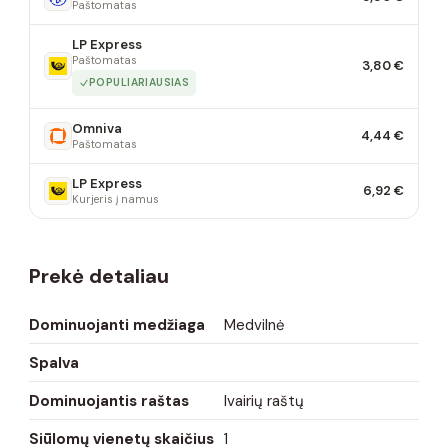
Paštomatas
LP Express
Paštomatas
3,80 €
POPULIARIAUSIAS
Omniva
4,44 €
Paštomatas
LP Express
6,92 €
Kurjeris į namus
Prekė detaliau
Dominuojanti medžiaga
Medvilnė
Spalva
Dominuojantis raštas
Ivairių raštų
Siūlomų vienetų skaičius
1