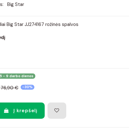
s:
Big Star
liai Big Star JJ274167 rožinės spalvos
ydį
5 - 9 darbo dienos
76,90 €
-30%
Į krepšelį