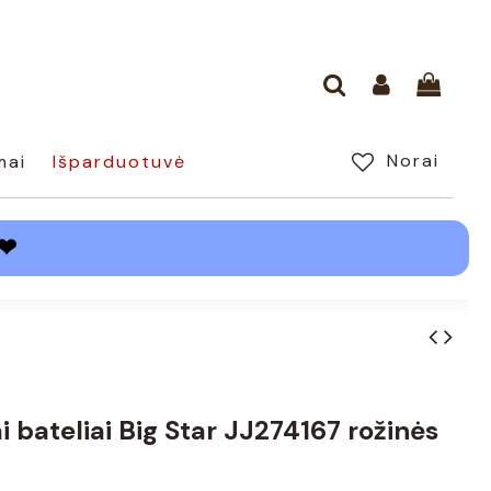
Norai
mai
Išparduotuvė
❤
i bateliai Big Star JJ274167 rožinės