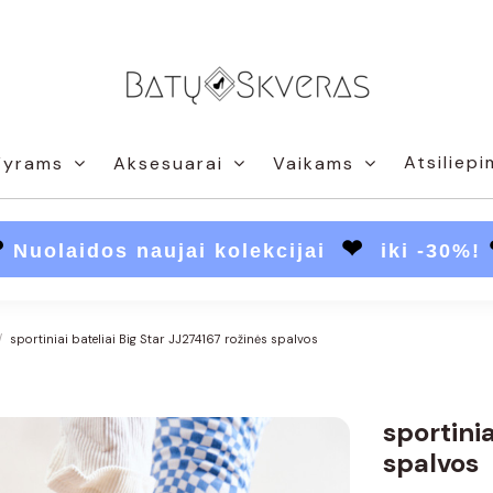
Atsiliepi
Vyrams
Aksesuarai
Vaikams
❤
❤
Nuolaidos naujai kolekcijai
iki -30%!
sportiniai bateliai Big Star JJ274167 rožinės spalvos
sportinia
spalvos