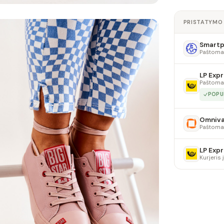
PRISTATYMO
Smartpo
Paštoma
LP Expr
Paštoma
POPU
Omniv
Paštoma
LP Expr
Kurjeris