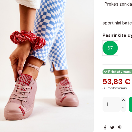
Prekės ženkla
sportiniai bate
Pasirinkite d
37
Pristatymas: 
53,83 €
Su mokesčiais