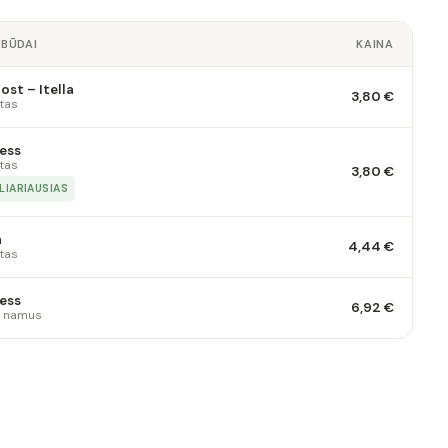
 BŪDAI
KAINA
st – Itella
3,80 €
tas
ess
tas
3,80 €
LIARIAUSIAS
a
4,44 €
tas
ess
6,92 €
 į namus