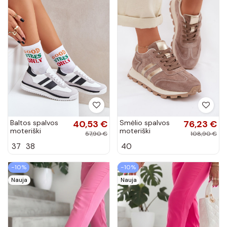
Baltos spalvos
40,53 €
Smėlio spalvos
76,23 €
moteriški
moteriški
57,90 €
108,90 €
sportiniai bateliai
dirbtinės zomšos
37
38
40
Galabis
sportbačiai ant
platformos
S.Barski LR61-
−10%
−10%
7097
Nauja
Nauja