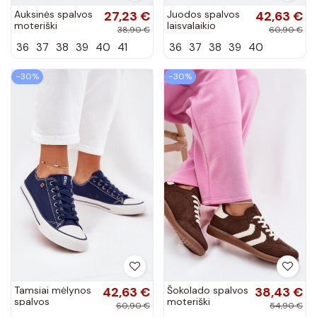
Auksinės spalvos
27,23 €
Juodos spalvos
42,63 €
moteriški
laisvalaikio
38,90 €
60,90 €
laisvalaikio batai
bateliai Big Star
36
37
38
39
40
41
36
37
38
39
40
su auliuku ant
DD274A236
platformos
INildrose
−30%
−30%
Tamsiai mėlynos
42,63 €
Šokolado spalvos
38,43 €
spalvos
moteriški
60,90 €
54,90 €
laisvalaikio
sneakeriai iš