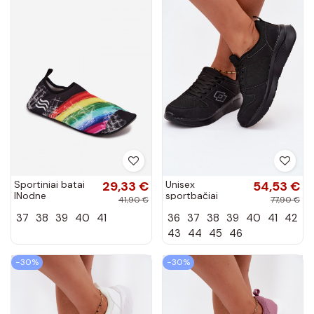
Sportiniai batai
29,33 €
Unisex
54,53 €
INodne
sportbačiai
41,90 €
77,90 €
PROINATER PRO-
LOTTO 2401651U
37
38
39
40
41
36
37
38
39
40
41
42
23-34-109L
SOBRIO OC
įvairių spalvų
juodos spalvos
43
44
45
46
−30%
−30%