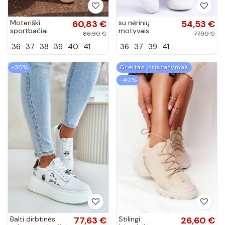
Moteriški
60,83 €
su nėrinių
54,53 €
sportbačiai
motyvais
86,90 €
77,90 €
LOTTO 2401930U
Sportbačiai BIG
36
37
38
39
40
41
36
37
39
41
CALENTO
STAR W274925
CzekoladoĮe
baltos spalvos
−30%
Greitas pristatymas
−40%
Balti dirbtinės
77,63 €
Stilingi
26,60 €