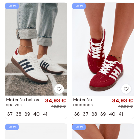
raišteliais Artiker
−30%
−30%
54C1463
Moteriški baltos
34,93 €
Moteriški
34,93 €
spalvos
raudonos
49,90 €
49,90 €
sportbačiai su
spalvos
37
38
39
40
41
36
37
38
39
40
41
juostelėmis
sportbačiai su
Chrissy
juostelėmis
Chrissy
−30%
−30%