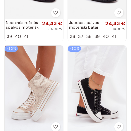
Neoninės rožinės
24,43 €
Juodos spalvos
24,43 €
spalvos moteriški
moteriški batai
34,90 €
34,90 €
batai PROINATER
su lipniais
39
40
41
36
37
38
39
40
41
PRO-26-48-125L
užsegimais
PROINATER PRO-
26-48-114L
−30%
−30%