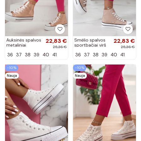
Auksinės spalvos
22,83 €
Smėlio spalvos
22,83 €
metaliniai
sportbačiai virš
25,36 €
25,36 €
sportbačiai virš
kulkšnies Piper
36
37
38
39
40
41
36
37
38
39
40
41
kulkšnies Piper
−10%
−10%
Nauja
Nauja