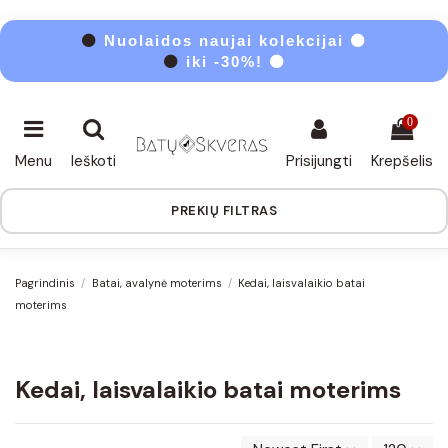
⚫
Nuolaidos naujai kolekcijai ⚫
⚫
iki -30%! ⚫
0
Menu
Ieškoti
Prisijungti
Krepšelis
PREKIŲ FILTRAS
Pagrindinis
Batai, avalynė moterims
Kedai, laisvalaikio batai
moterims
Kedai, laisvalaikio batai moterims