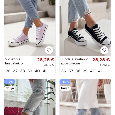
Violetiniai
28,28 €
Juodi laisvalaikio
28,28 €
laisvalaikio
sportbačiai
31,42 €
31,42 €
sportbačiai
Manon
36
37
38
39
40
41
36
37
38
39
40
41
Manon
−10%
−10%
Nauja
Nauja