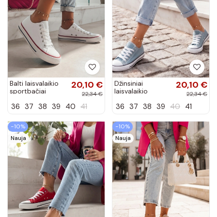
Balti laisvalaikio
20,10 €
Džinsiniai
20,10 €
sportbačiai
laisvalaikio
22,34 €
22,34 €
Manon
sportbačiai
36
37
38
39
40
41
36
37
38
39
40
41
Manon
−10%
−10%
Nauja
Nauja