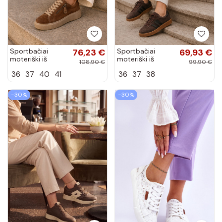
Sportbačiai
76,23 €
Sportbačiai
69,93 €
moteriški iš
moteriški iš
108,90 €
99,90 €
dirbtinės zomšos
dirbtinės zomšos
36
37
40
41
36
37
38
su platforma
šokolado spalvos
rudos spalvos
Bellmont
Corisa
−30%
−30%