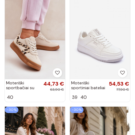
Moteriški
44,73 €
Moteriški
54,53 €
sportbačiai su
sportiniai bateliai
63,90 €
77,90 €
platforma ir
Big Star
40
39
40
leopardo kailio
MM274354
raštais smėlio
baltos spalvos
spalvos Totter
−30%
−30%