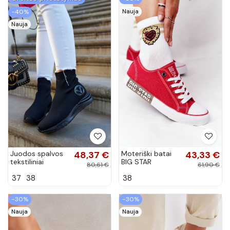
Nauja
−40%
Nauja
Juodos spalvos
48,37 €
Moteriški batai
43,33 €
tekstiliniai
BIG STAR
80,61 €
61,90 €
sportiniai bateliai
HH274115
37
38
38
Runaway
raudonos
spalvos
−30%
−30%
Nauja
Nauja