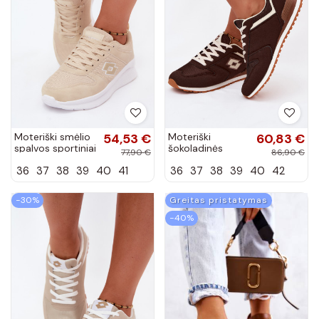
Moteriški smėlio
54,53 €
Moteriški
60,83 €
spalvos sportiniai
šokoladinės
77,90 €
86,90 €
bateliai LOTTO
spalvos
36
37
38
39
40
41
36
37
38
39
40
42
2401650U
sneakeriai LOTTO
SOBRIO
2401850U
EPICAN
−30%
Greitas pristatymas
−40%