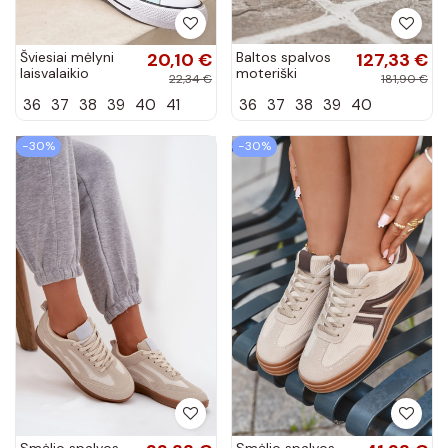
Šviesiai mėlyni
20,10 €
Baltos spalvos
127,33 €
laisvalaikio
moteriški
22,34 €
181,90 €
sportbačiai
sportbačiai su
36
37
38
39
40
41
36
37
38
39
40
Manon
platforma GOE
SS2N4021
−30%
−30%
Smėlio spalvos
Smėlio spalvos