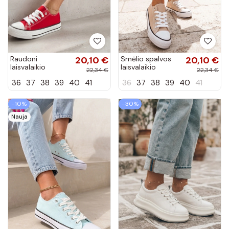
Raudoni
20,10 €
Smėlio spalvos
20,10 €
laisvalaikio
laisvalaikio
22,34 €
22,34 €
sportbačiai
sportbačiai
36
37
38
39
40
41
36
37
38
39
40
41
Manon
Manon
−10%
−30%
Nauja