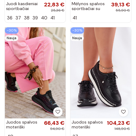
Juodi kasdieniai
22,83 €
Mėlynos spalvos
39,13 €
sportbačiai
sportbačiai su
25,36 €
55,90 €
Manon
platforma
36
37
38
39
40
41
41
Ovivene
−30%
−30%
Nauja
Nauja
Juodos spalvos
66,43 €
Juodos spalvos
104,23 €
moteriški
moteriški
94,90 €
148,90 €
sportiniai bateliai
sportbačiai iš