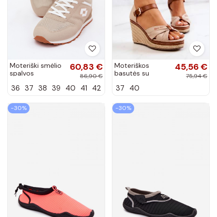
Moteriški smėlio
60,83 €
Moteriškos
45,56 €
spalvos
basutės su
86,90 €
75,94 €
sneakeriai LOTTO
platforma Big
36
37
38
39
40
41
42
37
40
2401850U
Star smėlio
EPICAN
spalvos
−30%
−30%