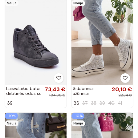
Nauja
Nauja
Laisvalaikio batai
73,43 €
Sidabriniai
20,10 €
dirbtinės odos su
ažūriniai
104,90 €
22,34 €
platforma pilkos
sportbačiai virš
39
36
37
38
39
40
41
spalvos Big Star
kulkšnies Piper
MM274005
−10%
−10%
Nauja
Nauja