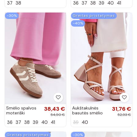
37
38
36
37
38
39
40
41
bateliai Big Star
dirbtinės zomšos
DD274A235
Jesavella
−30%
Greitas pristatymas
−40%
Smėlio spalvos
38,43 €
Aukštakulnės
31,76 €
moteriški
basutės smėlio
54,90 €
52,93 €
sneakeriai iš
spalvos Secret
36
37
38
39
40
41
39
40
dirbtinės zomšos
Rose
Jesavella
Greitas pristatymas
−30%