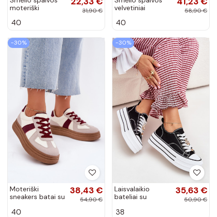
22,33 €
41,23 €
moteriški
velvetiniai
31,90 €
58,90 €
sneakers modelio
sportbačiai su
40
40
batai Hanelor
platforma
Corynelle
−30%
−30%
Moteriški
38,43 €
Laisvalaikio
35,63 €
sneakers batai su
bateliai su
54,90 €
50,90 €
platforma bordo
platforma aukso
40
38
spalvos Dovina
spalvos juodos