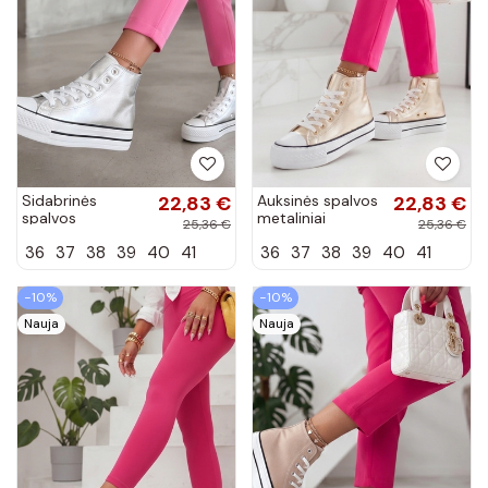
Sidabrinės
22,83 €
Auksinės spalvos
22,83 €
spalvos
metaliniai
25,36 €
25,36 €
metaliniai
sportbačiai virš
36
37
38
39
40
41
36
37
38
39
40
41
sportbačiai virš
kulkšnies Piper
kulkšnies Piper
−10%
−10%
Nauja
Nauja