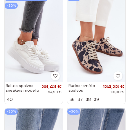
−30%
Baltos spalvos
38,43 €
Rudos-smėlio
134,33 €
sneakers modelio
spalvos
54,90 €
191,90 €
batai su
dirbtinės
40
36
37
38
39
platforma iš
zomšos
dirbtinės odos
laisvalaikio batai
Vhisper
Barefoot Zazoo
−30%
−30%
N1120