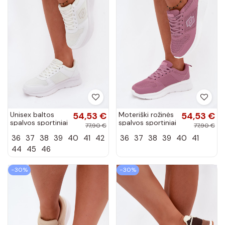
Unisex baltos
54,53 €
Moteriški rožinės
54,53 €
spalvos sportiniai
spalvos sportiniai
77,90 €
77,90 €
bateliai LOTTO
bateliai LOTTO
36
37
38
39
40
41
42
36
37
38
39
40
41
2401651U
2401650U
SOBRIO OC
SOBRIO
44
45
46
−30%
−30%