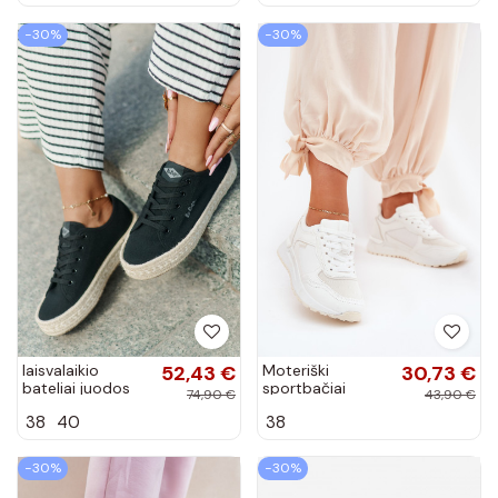
spalvos Fiorina
−30%
−30%
laisvalaikio
52,43 €
Moteriški
30,73 €
bateliai juodos
sportbačiai
74,90 €
43,90 €
spalvos Lee
baltos spalvos
38
40
38
Cooper LCIN-25-
Laaksona
44-3216
−30%
−30%