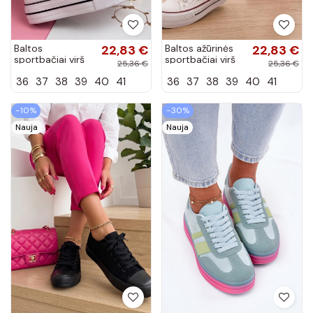
Baltos
22,83 €
Baltos ažūrinės
22,83 €
sportbačiai virš
sportbačiai virš
25,36 €
25,36 €
kulkšnies Piper
kulkšnies Piper
36
37
38
39
40
41
36
37
38
39
40
41
−10%
−30%
Nauja
Nauja