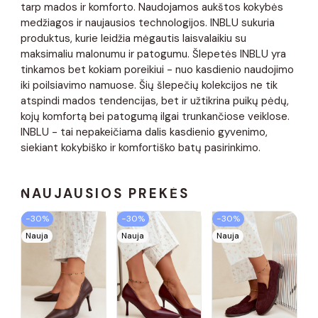
tarp mados ir komforto. Naudojamos aukštos kokybės
medžiagos ir naujausios technologijos. INBLU sukuria
produktus, kurie leidžia mėgautis laisvalaikiu su
maksimaliu malonumu ir patogumu. Šlepetės INBLU yra
tinkamos bet kokiam poreikiui - nuo kasdienio naudojimo
iki poilsiavimo namuose. Šių šlepečių kolekcijos ne tik
atspindi mados tendencijas, bet ir užtikrina puikų pėdų,
kojų komfortą bei patogumą ilgai trunkančiose veiklose.
INBLU - tai nepakeičiama dalis kasdienio gyvenimo,
siekiant kokybiško ir komfortiško batų pasirinkimo.
NAUJAUSIOS PREKĖS
−30%
−30%
−30%
Nauja
Nauja
Nauja