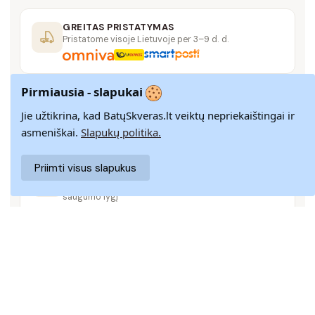
GREITAS PRISTATYMAS
Pristatome visoje Lietuvoje per 3–9 d. d.
Pirmiausia - slapukai
14 DIENŲ GRĄŽINIMAS
Paprastas grąžinimas paštomatais su pinigų
Jie užtikrina, kad BatųSkveras.lt veiktų nepriekaištingai ir
grąžinimo garantija
asmeniškai.
Slapukų politika.
Priimti visus slapukus
SAUGUS MOKĖJIMAS
SSL šifravimas užtikrina aukščiausią jūsų duomenų
saugumo lygį
KLIENTŲ APTARNAVIMAS
Rašykite mums
info@batuskveras.lt