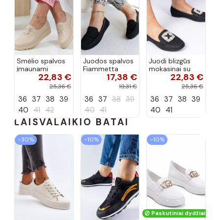
Smėlio spalvos
Juodos spalvos
Juodi blizgūs
įmaunami
Fiammetta
mokasinai su
22,83 €
17,38 €
22,83 €
pusbačiai su
audinio bateliai
cirkoniais
žemu kulniuku
Sawelia
25,36 €
19,31 €
25,36 €
Genevie
36
37
38
39
36
37
38
39
36
37
38
39
40
41
42
40
41
40
41
LAISVALAIKIO BATAI
−30%
−10%
−10%
Paskutiniai dydžiai!