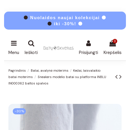
⚫
Nuolaidos naujai kolekcijai ⚫
⚫
iki -30%! ⚫
0
Menu
Ieškoti
Prisijungti
Krepšelis
Pagrindinis
Batai, avalynė moterims
Kedai, laisvalaikio
batai moterims
Sneakers modelio batai su platforma INBLU
IN000362 baltos spalvos
−30%