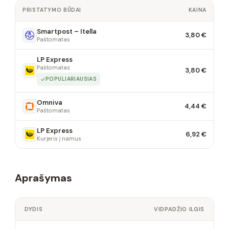
PRISTATYMO BŪDAI
KAINA
Smartpost – Itella
3,80 €
Paštomatas
LP Express
Paštomatas
3,80 €
POPULIARIAUSIAS
Omniva
4,44 €
Paštomatas
LP Express
6,92 €
Kurjeris į namus
Aprašymas
DYDIS
VIDPADŽIO ILGIS