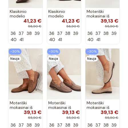
Klasikinio
Klasikinio
Moteriški
modelio
modelio
mokasinai iš
41,23 €
41,23 €
39,13 €
aukštakulniai
aukštakulniai
dirbtinės
bateliai iš
bateliai iš
zomšos, bordo
58,90 €
58,90 €
55,90 €
dirbtinės odos,
dirbtinės odos,
spalvos Laisie
36
37
38
39
36
37
38
39
36
37
38
39
šokolado
bordo spalvos
spalvos Nesha
Nesha
40
41
40
41
40
41
−30%
−30%
−30%
Nauja
Nauja
Nauja
Moteriški
Moteriški
Moteriški
mokasinai iš
mokasinai iš
mokasinai iš
39,13 €
39,13 €
39,13 €
dirbtinės
dirbtinės
dirbtinės
zomšos, rudos
zomšos, molio
zomšos, smėlio
55,90 €
55,90 €
55,90 €
spalvos Laisie
spalvos Laisie
spalvos Laisie
36
37
38
39
36
37
38
39
36
37
38
39