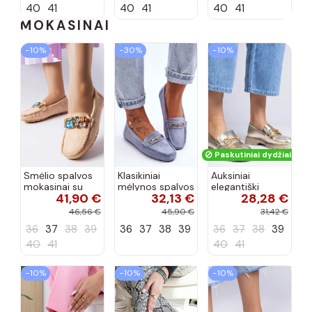
40
41
40
41
40
41
MOKASINAI
−10%
−30%
−10%
Paskutiniai dydžiai!
Smėlio spalvos
Klasikiniai
Auksiniai
mokasinai su
mėlynos spalvos
elegantiški
41,90 €
32,13 €
28,28 €
odiniu vidpadžiu
moteriški
mokasininiai
Bertrand
zomšiniai
batai su
46,56 €
45,90 €
31,42 €
mokasinai
puošybos
36
37
38
39
36
37
38
39
36
37
38
39
Corinell
elementais
Letty
40
41
40
41
−10%
−10%
−10%