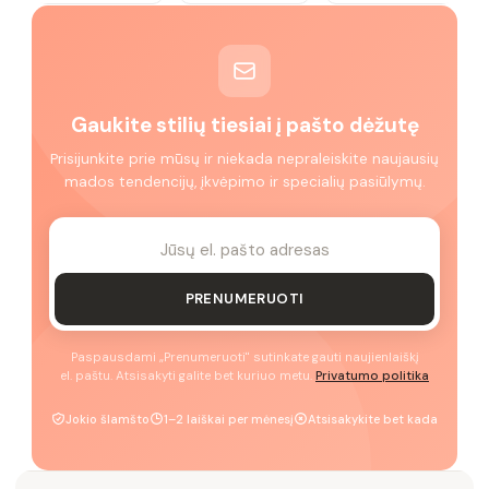
Gaukite stilių tiesiai į pašto dėžutę
Prisijunkite prie mūsų ir niekada nepraleiskite naujausių
mados tendencijų, įkvėpimo ir specialių pasiūlymų.
PRENUMERUOTI
Paspausdami „Prenumeruoti" sutinkate gauti naujienlaiškį
el. paštu. Atsisakyti galite bet kuriuo metu.
Privatumo politika
Jokio šlamšto
1–2 laiškai per mėnesį
Atsisakykite bet kada