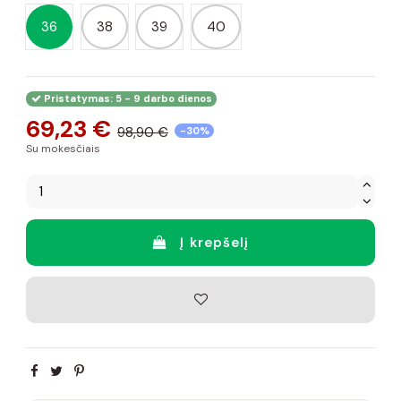
36
38
39
40
Pristatymas: 5 - 9 darbo dienos
69,23 €
98,90 €
-30%
Su mokesčiais
Į krepšelį