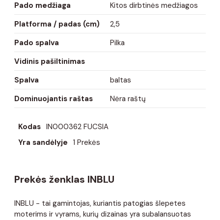
Pado medžiaga
Kitos dirbtinės medžiagos
Platforma / padas (cm)
2,5
Pado spalva
Pilka
Vidinis pašiltinimas
Spalva
baltas
Dominuojantis raštas
Nėra raštų
Kodas
IN000362 FUCSIA
Yra sandėlyje
1 Prekės
Prekės ženklas INBLU
INBLU - tai gamintojas, kuriantis patogias šlepetes
moterims ir vyrams, kurių dizainas yra subalansuotas