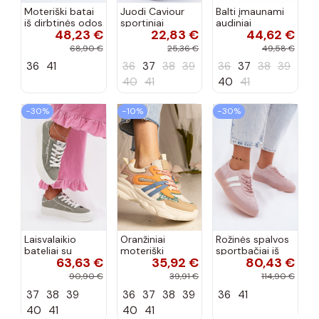
Moteriški batai
Juodi Caviour
Balti įmaunami
iš dirbtinės odos
sportiniai
audiniai
48,23 €
22,83 €
44,62 €
Big Star
sportbačiai
sportbačiai su
NN274847
sagtele
68,90 €
25,36 €
49,58 €
baltos spalvos
Catherine
36
41
36
37
38
39
36
37
38
39
40
41
40
41
−30%
−10%
−30%
Laisvalaikio
Oranžiniai
Rožinės spalvos
bateliai su
moteriški
sportbačiai iš
63,63 €
35,92 €
80,43 €
platforma
sportiniai batai
dirbtinės
O'NEILL SPINNA
su blizgučiais
zomšos su
90,90 €
39,91 €
114,90 €
C INOMEN LOIN
Maleda
platforma
37
38
39
36
37
38
39
36
41
90261009.05Z
Coralia
žalios...
40
41
40
41