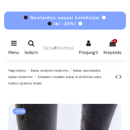
⚫
Nuolaidos naujai kolekcijai ⚫
⚫
iki -30%! ⚫
0
Menu
Ieškoti
Prisijungti
Krepšelis
Pagrindinis
Batai, avalynė moterims
Kedai, laisvalaikio
batai moterims
Sneakers modelio batai iš dirbtinės odos
baltos spalvos Vinelli
−30%