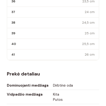
36
23,5 cm
37
24 cm
38
24,5 cm
39
25 cm
40
25,5 cm
41
26 cm
Prekė detaliau
Dominuojanti medžiaga
Dirbtinė oda
Vidpadžio medžiaga
Kita
Putos