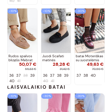
40
41
−10%
−10%
−30%
Rudos spalvos
Juodi Scafati
batai Moteriškas
blizgūs Mebrat
matinės
su juostelėmis
50,07 €
28,28 €
49,63 €
bateliai
apdailos bateliai
su lako efektu
bordo spalvos
55,63 €
31,42 €
70,90 €
Terione
36
37
38
39
36
37
38
39
37
38
40
40
41
40
41
LAISVALAIKIO BATAI
−10%
−30%
−30%