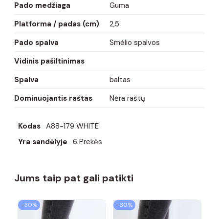
Pado medžiaga
Guma
Platforma / padas (cm)
2,5
Pado spalva
Smėlio spalvos
Vidinis pašiltinimas
Spalva
baltas
Dominuojantis raštas
Nėra raštų
Kodas
A88-179 WHITE
Yra sandėlyje
6 Prekės
Jums taip pat gali patikti
−30%
−30%
−