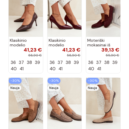
Klasikinio
Klasikinio
Moteriški
modelio
modelio
mokasinai iš
41,23 €
41,23 €
39,13 €
aukštakulniai
aukštakulniai
dirbtinės
bateliai iš
bateliai iš
zomšos, bordo
58,90 €
58,90 €
55,90 €
dirbtinės odos,
dirbtinės odos,
spalvos Laisie
36
37
38
39
36
37
38
39
36
37
38
39
šokolado
bordo spalvos
spalvos Nesha
Nesha
40
41
40
41
40
41
−30%
−30%
−30%
Nauja
Nauja
Nauja