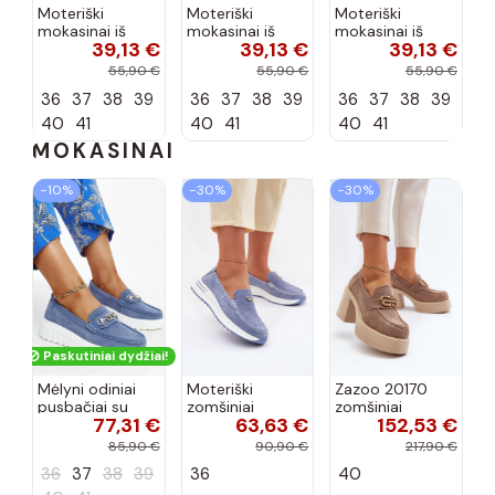
Moteriški
Moteriški
Moteriški
mokasinai iš
mokasinai iš
mokasinai iš
39,13 €
39,13 €
39,13 €
dirbtinės
dirbtinės
dirbtinės
zomšos, rudos
zomšos, molio
zomšos, smėlio
55,90 €
55,90 €
55,90 €
spalvos Laisie
spalvos Laisie
spalvos Laisie
36
37
38
39
36
37
38
39
36
37
38
39
40
41
40
41
40
41
MOKASINAI
−10%
−30%
−30%
Paskutiniai dydžiai!
Mėlyni odiniai
Moteriški
Zazoo 20170
pusbačiai su
zomšiniai
zomšiniai
77,31 €
63,63 €
152,53 €
dekoratyvine
mokasinai
bateliai su
sagtimi Taija
Demela mėlynos
kulniukais smėlio
85,90 €
90,90 €
217,90 €
spalvos
spalvos
36
37
38
39
36
40