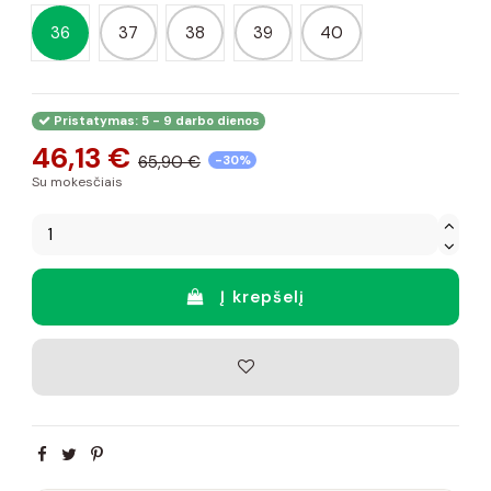
36
37
38
39
40
Pristatymas: 5 - 9 darbo dienos
46,13 €
65,90 €
-30%
Su mokesčiais
Į krepšelį