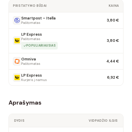
PRISTATYMO BŪDAI
KAINA
Smartpost – Itella
3,80 €
Paštomatas
LP Express
Paštomatas
3,80 €
POPULIARIAUSIAS
Omniva
4,44 €
Paštomatas
LP Express
6,92 €
Kurjeris į namus
Aprašymas
DYDIS
VIDPADŽIO ILGIS