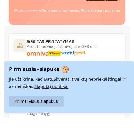
Jokio šlamšto
1–2 laiškai per mėnesį
Atsisakykite bet kada
GREITAS PRISTATYMAS
Pristatome visoje Lietuvoje per 3–9 d. d.
Pirmiausia - slapukai
14 DIENŲ GRĄŽINIMAS
Paprastas grąžinimas paštomatais su pinigų
Jie užtikrina, kad BatųSkveras.lt veiktų nepriekaištingai ir
grąžinimo garantija
asmeniškai.
Slapukų politika.
Priimti visus slapukus
SAUGUS MOKĖJIMAS
SSL šifravimas užtikrina aukščiausią jūsų duomenų
saugumo lygį
KLIENTŲ APTARNAVIMAS