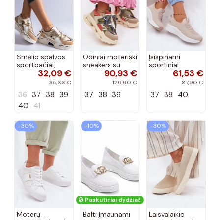
Smėlio spalvos
Odiniai moteriški
Įsispiriami
sportbačiai,
sneakers su
sportiniai
32,09 €
90,93 €
61,53 €
dekoruoti Valdez
platforma D&A
bateliai Kobbo
cirkonio virvele
CR61-3133
102425 smėlio
35,66 €
129,90 €
87,90 €
smėlio spalvos
spalvos
36
37
38
39
37
38
39
37
38
40
40
41
−30%
−10%
−30%
Paskutiniai dydžiai!
Moterų
Balti įmaunami
Laisvalaikio