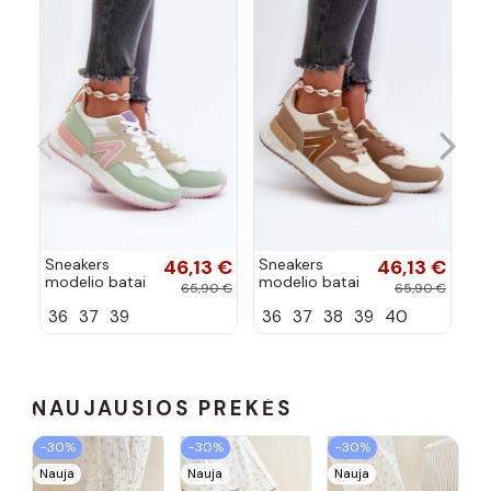
Sneakers
46,13 €
Sneakers
46,13 €
Sn
modelio batai
modelio batai
mo
65,90 €
65,90 €
iš dirbtinės
iš dirbtinės
iš
36
37
39
36
37
38
39
40
3
odos įvairių
odos rudos
od
spalvų Vinelli
spalvos Vinelli
sp
NAUJAUSIOS PREKĖS
−30%
−30%
−30%
Nauja
Nauja
Nauja