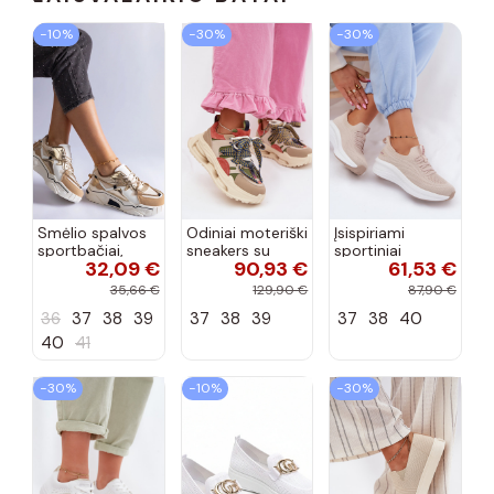
−10%
−30%
−30%
Smėlio spalvos
Odiniai moteriški
Įsispiriami
sportbačiai,
sneakers su
sportiniai
32,09 €
90,93 €
61,53 €
dekoruoti Valdez
platforma D&A
bateliai Kobbo
cirkonio virvele
CR61-3133
102425 smėlio
35,66 €
129,90 €
87,90 €
smėlio spalvos
spalvos
36
37
38
39
37
38
39
37
38
40
40
41
−30%
−10%
−30%