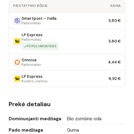
PRISTATYMO BŪDAI
KAINA
Smartpost – Itella
3,80 €
Paštomatas
LP Express
Paštomatas
3,80 €
POPULIARIAUSIAS
Omniva
4,44 €
Paštomatas
LP Express
6,92 €
Kurjeris į namus
Prekė detaliau
Dominuojanti medžiaga
Eko zomšinė oda
Pado medžiaga
Guma