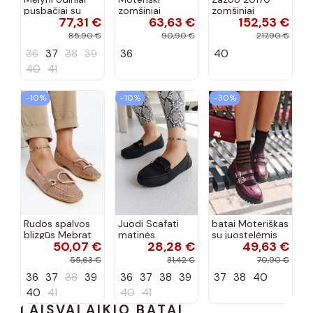
pusbačiai su
zomšiniai
zomšiniai
77,31 €
63,63 €
152,53 €
dekoratyvine
mokasinai
bateliai su
sagtimi Taija
Demela mėlynos
kulniukais smėlio
85,90 €
90,90 €
217,90 €
spalvos
spalvos
36
37
38
39
36
40
40
41
−10%
−10%
−30%
Rudos spalvos
Juodi Scafati
batai Moteriškas
blizgūs Mebrat
matinės
su juostelėmis
50,07 €
28,28 €
49,63 €
bateliai
apdailos bateliai
su lako efektu
bordo spalvos
55,63 €
31,42 €
70,90 €
Terione
36
37
38
39
36
37
38
39
37
38
40
40
41
40
41
LAISVALAIKIO BATAI