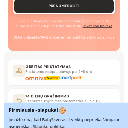
PRENUMERUOTI
Paspausdami „Prenumeruoti" sutinkate gauti naujienlaiškį
el. paštu. Atsisakyti galite bet kuriuo metu.
Privatumo politika
Jokio šlamšto
1–2 laiškai per mėnesį
Atsisakykite bet kada
GREITAS PRISTATYMAS
Pristatome visoje Lietuvoje per 3–9 d. d.
14 DIENŲ GRĄŽINIMAS
Paprastas grąžinimas paštomatais su pinigų
grąžinimo garantija
Pirmiausia - slapukai
Jie užtikrina, kad BatųSkveras.lt veiktų nepriekaištingai ir
SAUGUS MOKĖJIMAS
asmeniškai.
Slapukų politika.