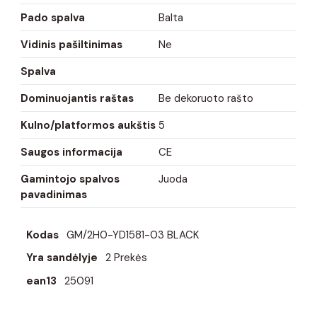
Pado spalva
Balta
Vidinis pašiltinimas
Ne
Spalva
Dominuojantis raštas
Be dekoruoto rašto
Kulno/platformos aukštis
5
Saugos informacija
CE
Gamintojo spalvos
Juoda
pavadinimas
Kodas
GM/2H0-YD1581-03 BLACK
Yra sandėlyje
2 Prekės
ean13
25091