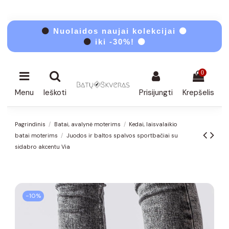
⚫
Nuolaidos naujai kolekcijai ⚫
⚫
iki -30%! ⚫
0
Menu
Ieškoti
Prisijungti
Krepšelis
Pagrindinis
Batai, avalynė moterims
Kedai, laisvalaikio
batai moterims
Juodos ir baltos spalvos sportbačiai su
sidabro akcentu Via
−10%