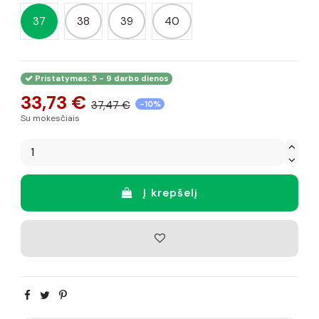
37
38
39
40
Pristatymas: 5 - 9 darbo dienos
33,73 €
37,47 €
-10%
Su mokesčiais
Į krepšelį