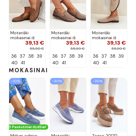
Moteriški
Moteriški
Moteriški
mokasinai iš
mokasinai iš
mokasinai iš
39,13 €
39,13 €
39,13 €
dirbtinės
dirbtinės
dirbtinės
zomšos, rudos
zomšos, molio
zomšos, smėlio
55,90 €
55,90 €
55,90 €
spalvos Laisie
spalvos Laisie
spalvos Laisie
36
37
38
39
36
37
38
39
36
37
38
39
40
41
40
41
40
41
MOKASINAI
−10%
−30%
−30%
Paskutiniai dydžiai!
Mėlyni odiniai
Moteriški
Zazoo 20170