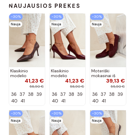
NAUJAUSIOS PREKĖS
−30%
−30%
−30%
Nauja
Nauja
Nauja
Klasikinio
Klasikinio
Moteriški
modelio
modelio
mokasinai iš
41,23 €
41,23 €
39,13 €
aukštakulniai
aukštakulniai
dirbtinės
bateliai iš
bateliai iš
zomšos, bordo
58,90 €
58,90 €
55,90 €
dirbtinės odos,
dirbtinės odos,
spalvos Laisie
36
37
38
39
36
37
38
39
36
37
38
39
šokolado
bordo spalvos
spalvos Nesha
Nesha
40
41
40
41
40
41
−30%
−30%
−30%
Nauja
Nauja
Nauja