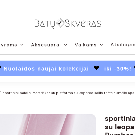
Atsiliepi
Vyrams
Aksesuarai
Vaikams
❤
❤
Nuolaidos naujai kolekcijai
iki -30%!
sportiniai bateliai Moteriškas su platforma su leopardo kailio raštais smėlio sp
sportini
su leopa