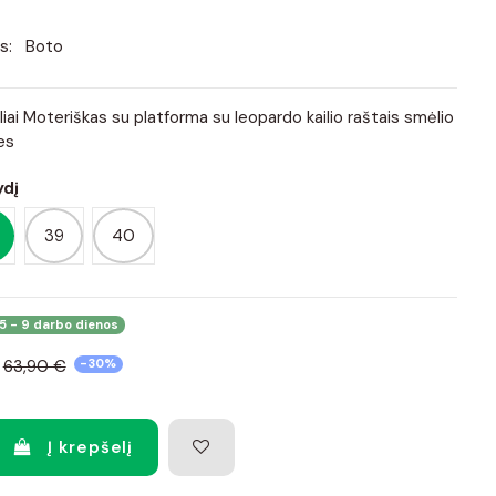
s:
Boto
liai Moteriškas su platforma su leopardo kailio raštais smėlio
es
ydį
39
40
5 - 9 darbo dienos
63,90 €
-30%
Į krepšelį