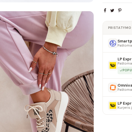
PRISTATYMO
Smartpo
Paštoma
LP Expr
Paštoma
POPU
Omniv
Paštoma
LP Expr
Kurjeris