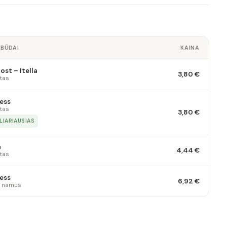
 BŪDAI
KAINA
st – Itella
3,80 €
tas
ess
tas
3,80 €
LIARIAUSIAS
a
4,44 €
tas
ess
6,92 €
 į namus