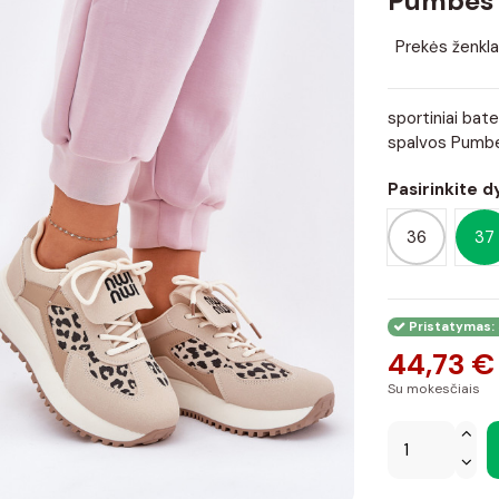
Pumbes
Prekės ženkla
sportiniai bate
spalvos Pumb
Pasirinkite d
36
37
Pristatymas: 
44,73 €
Su mokesčiais