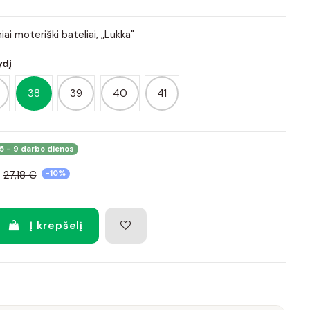
iai moteriški bateliai, „Lukka"
ydį
38
39
40
41
5 - 9 darbo dienos
27,18 €
-10%
Į krepšelį