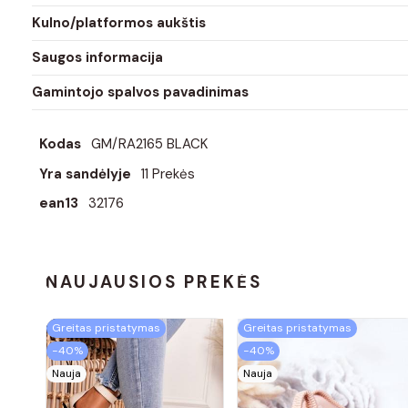
Kulno/platformos aukštis
Saugos informacija
Gamintojo spalvos pavadinimas
Kodas
GM/RA2165 BLACK
Yra sandėlyje
11 Prekės
ean13
32176
NAUJAUSIOS PREKĖS
Greitas pristatymas
Greitas pristatymas
−40%
−40%
Nauja
Nauja