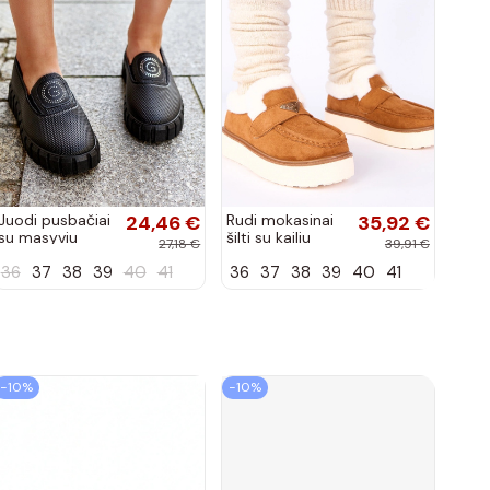
Juodi pusbačiai
24,46 €
Rudi mokasinai
35,92 €
su masyviu
šilti su kailiu
27,18 €
39,91 €
padu Teska
Loafy
36
37
38
39
40
41
36
37
38
39
40
41
−10%
−10%