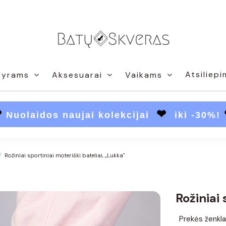
Atsiliepi
Vyrams
Aksesuarai
Vaikams
❤
❤
Nuolaidos naujai kolekcijai
iki -30%!
Rožiniai sportiniai moteriški bateliai, „Lukka"
Rožiniai 
Prekės ženkla