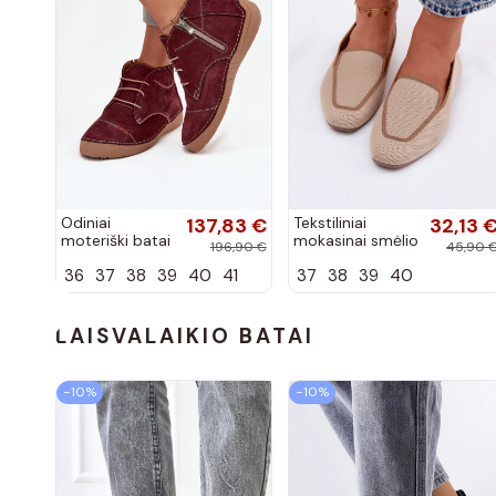
Odiniai
137,83 €
Tekstiliniai
32,13 
moteriški batai
mokasinai smėlio
196,90 €
45,90 
su siūlėmis,
spalvos Selisa
36
37
38
39
40
41
37
38
39
40
pilies tipo,
Artiker 57C2116,
bordo spalvos
LAISVALAIKIO BATAI
−10%
−10%