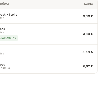
 BŪDAI
KAINA
st – Itella
3,80 €
tas
ess
tas
3,80 €
LIARIAUSIAS
a
4,44 €
tas
ess
6,92 €
 į namus