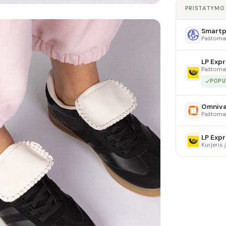
PRISTATYMO
Smartpo
Paštoma
LP Expr
Paštoma
POPU
Omniv
Paštoma
LP Expr
Kurjeris