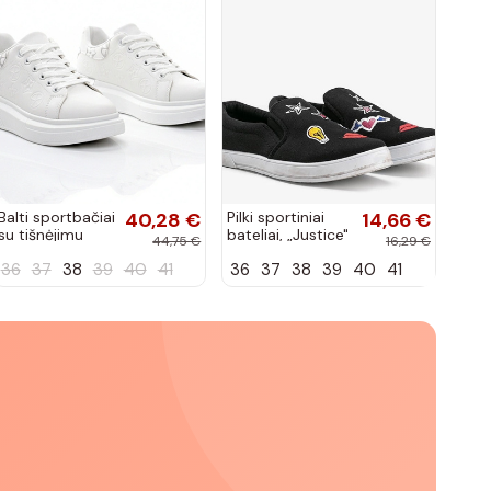
Balti sportbačiai
40,28 €
Pilki sportiniai
14,66 €
su tišnėjimu
bateliai, „Justice"
44,75 €
16,29 €
Peyton
36
37
38
39
40
41
36
37
38
39
40
41