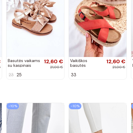
€
Basutės vaikams
12,60 €
Vaikiškos
12,60 €
su kaspinais
basutės
€
21,00 €
21,00 €
aukso spalvos
koralinės spalvos
23
25
33
−10%
−10%