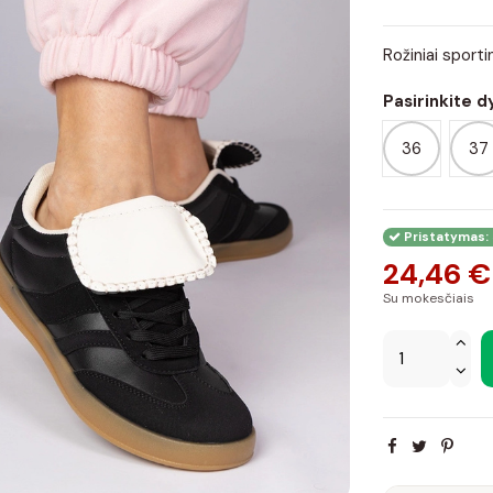
Rožiniai sportin
Pasirinkite d
36
37
Pristatymas: 
24,46 €
Su mokesčiais