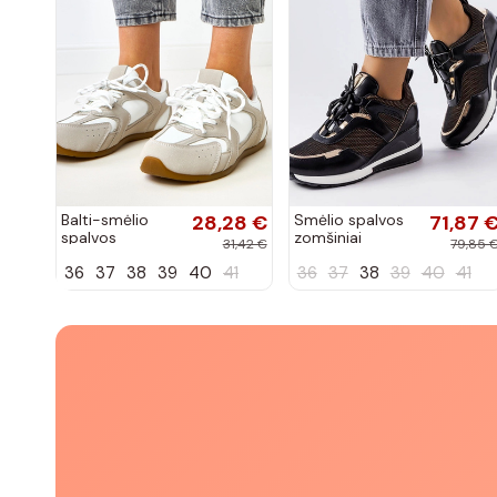
Balti-smėlio
28,28 €
Smėlio spalvos
71,87 
spalvos
zomšiniai
31,42 €
79,85 
sportiniai
sportiniai
36
37
38
39
40
41
36
37
38
39
40
41
bateliai su
bateliai, „Karino"
dvigubu raišteliu
Casey