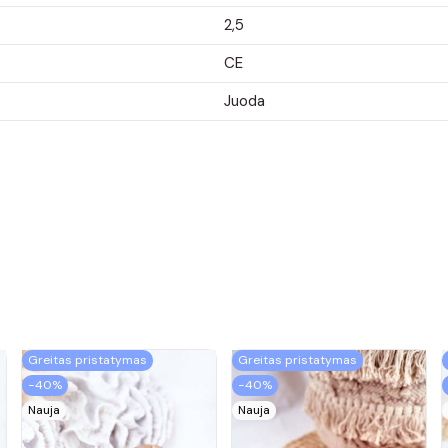
2,5
CE
Juoda
Greitas pristatymas
Greitas pristatymas
−40%
−40%
Nauja
Nauja