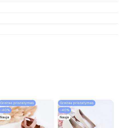
Greitas pristatymas
Greitas pristatymas
−40%
−40%
Nauja
Nauja