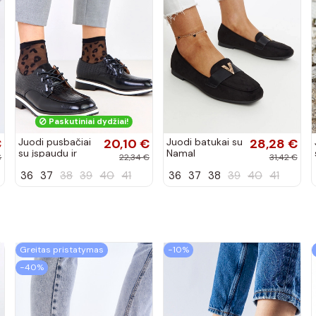
Paskutiniai dydžiai!
€
Juodi pusbačiai
20,10 €
Juodi batukai su
28,28 €
su įspaudu ir
Namal
€
22,34 €
31,42 €
kvadratiniu
dekoracija
36
37
38
39
40
41
36
37
38
39
40
41
priekiu Kerawa
Greitas pristatymas
−10%
−40%