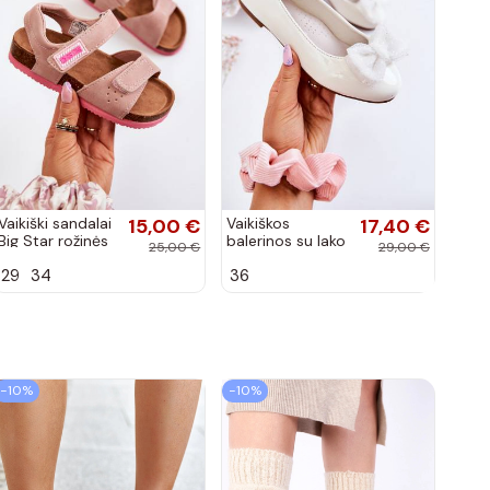
Vaikiški sandalai
15,00 €
Vaikiškos
17,40 €
Big Star rožinės
balerinos su lako
25,00 €
29,00 €
spalvos
efektu ir
29
34
36
kaspinais baltos
spalvos Zolly
−10%
−10%