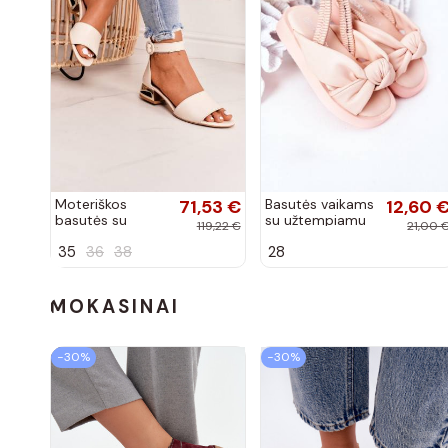
Moteriškos
71,53 €
Basutės vaikams
12,60 
basutės su
su užtempiamu
119,22 €
21,00 
aukso spalvos
užsegimu rožinės
35
36
38
28
kulniukais Laura
spalvos
Messi smėlio
spalvos
MOKASINAI
−30%
−30%