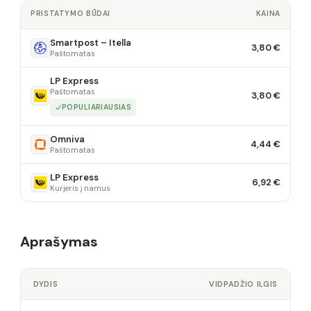
PRISTATYMO BŪDAI
KAINA
Smartpost – Itella
3,80 €
Paštomatas
LP Express
Paštomatas
3,80 €
POPULIARIAUSIAS
Omniva
4,44 €
Paštomatas
LP Express
6,92 €
Kurjeris į namus
Aprašymas
DYDIS
VIDPADŽIO ILGIS