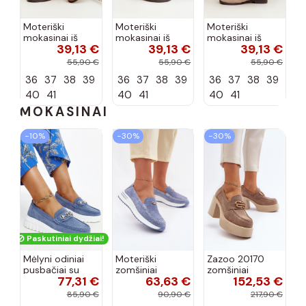
Moteriški
Moteriški
Moteriški
mokasinai iš
mokasinai iš
mokasinai iš
39,13 €
39,13 €
39,13 €
dirbtinės
dirbtinės
dirbtinės
zomšos, rudos
zomšos, molio
zomšos, smėlio
55,90 €
55,90 €
55,90 €
spalvos Laisie
spalvos Laisie
spalvos Laisie
36
37
38
39
36
37
38
39
36
37
38
39
40
41
40
41
40
41
MOKASINAI
−10%
−30%
−30%
Paskutiniai dydžiai!
Mėlyni odiniai
Moteriški
Zazoo 20170
pusbačiai su
zomšiniai
zomšiniai
77,31 €
63,63 €
152,53 €
dekoratyvine
mokasinai
bateliai su
sagtimi Taija
Demela mėlynos
kulniukais smėlio
85,90 €
90,90 €
217,90 €
spalvos
spalvos