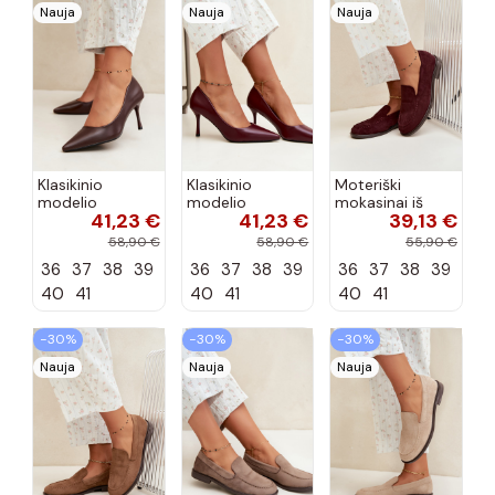
Nauja
Nauja
Nauja
Klasikinio
Klasikinio
Moteriški
modelio
modelio
mokasinai iš
41,23 €
41,23 €
39,13 €
aukštakulniai
aukštakulniai
dirbtinės
bateliai iš
bateliai iš
zomšos, bordo
58,90 €
58,90 €
55,90 €
dirbtinės odos,
dirbtinės odos,
spalvos Laisie
36
37
38
39
36
37
38
39
36
37
38
39
šokolado
bordo spalvos
spalvos Nesha
Nesha
40
41
40
41
40
41
−30%
−30%
−30%
Nauja
Nauja
Nauja