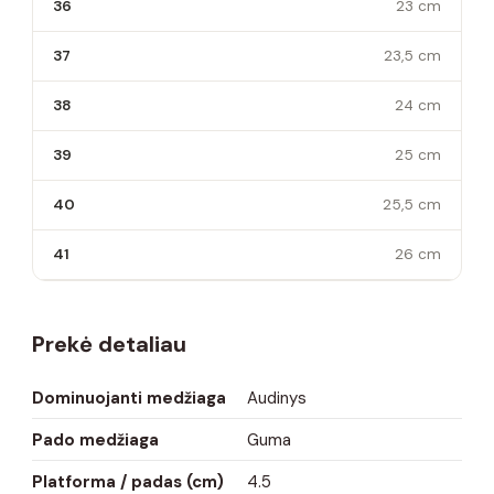
36
23 cm
37
23,5 cm
38
24 cm
39
25 cm
40
25,5 cm
41
26 cm
Prekė detaliau
Dominuojanti medžiaga
Audinys
Pado medžiaga
Guma
Platforma / padas (cm)
4.5