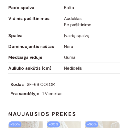
Pado spalva
Balta
Vidinis pašiltinimas
Audeklas
Be pašiltinimo
Spalva
Įvairių spalvų
Dominuojantis raštas
Nėra
Medžiaga viduje
Guma
Auliuko aukštis (cm)
Nedidelis
Kodas
SF-69 COLOR
Yra sandėlyje
1 Vienetas
NAUJAUSIOS PREKĖS
−30%
−30%
−30%