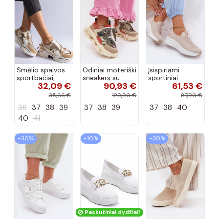
Smėlio spalvos
Odiniai moteriški
Įsispiriami
sportbačiai,
sneakers su
sportiniai
32,09 €
90,93 €
61,53 €
dekoruoti Valdez
platforma D&A
bateliai Kobbo
cirkonio virvele
CR61-3133
102425 smėlio
35,66 €
129,90 €
87,90 €
smėlio spalvos
spalvos
36
37
38
39
37
38
39
37
38
40
40
41
−30%
−10%
−30%
Paskutiniai dydžiai!