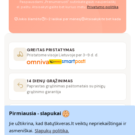
Paspausdami „Prenumeruoti" sutinkate gauti naujienlaiškį
el. paštu. Atsisakyti galite bet kuriuo metu.
Privatumo politika
Jokio šlamšto
1–2 laiškai per mėnesį
Atsisakykite bet kada
GREITAS PRISTATYMAS
Pristatome visoje Lietuvoje per 3–9 d. d.
14 DIENŲ GRĄŽINIMAS
Paprastas grąžinimas paštomatais su pinigų
grąžinimo garantija
SAUGUS MOKĖJIMAS
Pirmiausia - slapukai
SSL šifravimas užtikrina aukščiausią jūsų duomenų
saugumo lygį
Jie užtikrina, kad BatųSkveras.lt veiktų nepriekaištingai ir
asmeniškai.
Slapukų politika.