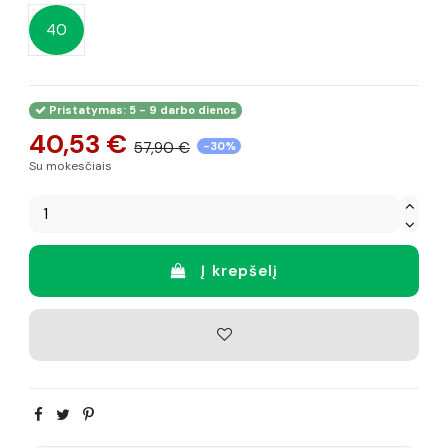
40
Pristatymas: 5 - 9 darbo dienos
40,53 €
57,90 €
-30%
Su mokesčiais
Į krepšelį