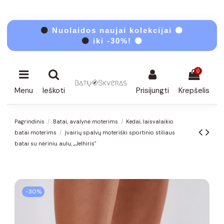
⚫
Nuolaidos naujai kolekcijai ⚫
⚫
iki -30%! ⚫
0
Menu
Ieškoti
Prisijungti
Krepšelis
Pagrindinis
Batai, avalynė moterims
Kedai, laisvalaikio
batai moterims
Įvairių spalvų moteriški sportinio stiliaus
batai su nėriniu aulu, „Jelhiris"
−30%