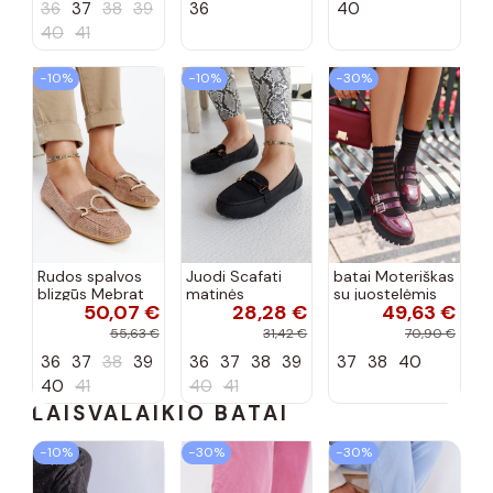
36
37
38
39
36
40
40
41
−10%
−10%
−30%
Rudos spalvos
Juodi Scafati
batai Moteriškas
blizgūs Mebrat
matinės
su juostelėmis
50,07 €
28,28 €
49,63 €
bateliai
apdailos bateliai
su lako efektu
bordo spalvos
55,63 €
31,42 €
70,90 €
Terione
36
37
38
39
36
37
38
39
37
38
40
40
41
40
41
LAISVALAIKIO BATAI
−10%
−30%
−30%