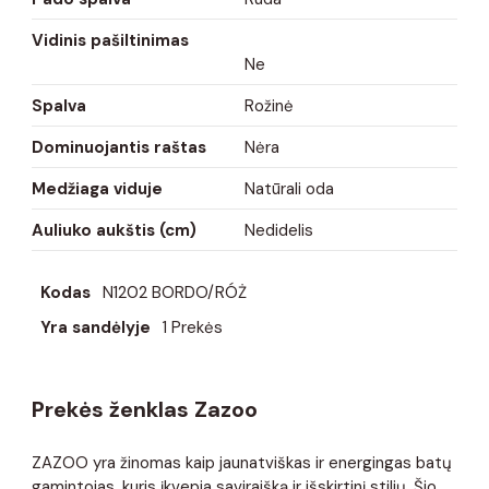
Vidinis pašiltinimas
Ne
Spalva
Rožinė
Dominuojantis raštas
Nėra
Medžiaga viduje
Natūrali oda
Auliuko aukštis (cm)
Nedidelis
Kodas
N1202 BORDO/RÓŻ
Yra sandėlyje
1 Prekės
Prekės ženklas Zazoo
ZAZOO yra žinomas kaip jaunatviškas ir energingas batų
gamintojas, kuris įkvepia saviraišką ir išskirtinį stilių. Šio