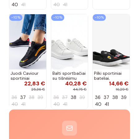
40
41
40
41
−10%
−10%
−10%
Juodi Caviour
Balti sportbačiai
Pilki sportiniai
sportiniai
su tišnėjimu
bateliai,
22,83 €
40,28 €
14,66 €
sportbačiai
Peyton
„Justice"
25,36 €
44,75 €
16,29 €
36
37
38
39
36
37
38
39
36
37
38
39
40
41
40
41
40
41