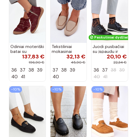
Paskutiniai dydžiai!
Odiniai moteriški
Tekstiliniai
Juodi pusbačiai
batai su
mokasinai
su įspaudu ir
137,83 €
32,13 €
20,10 €
siūlėmis, pilies
smėlio spalvos
kvadratiniu
tipo, Artiker
Selisa
priekiu Kerawa
196,90 €
45,90 €
22,34 €
57C2116, bordo
36
37
38
39
37
38
39
36
37
38
39
spalvos
40
41
40
40
41
−10%
−10%
−10%