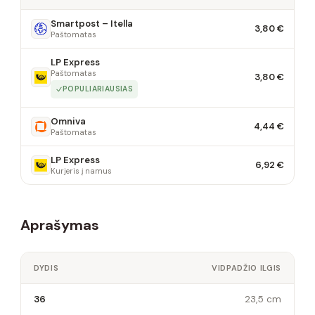
Smartpost – Itella
3,80 €
Paštomatas
LP Express
Paštomatas
3,80 €
POPULIARIAUSIAS
Omniva
4,44 €
Paštomatas
LP Express
6,92 €
Kurjeris į namus
Aprašymas
DYDIS
VIDPADŽIO ILGIS
36
23,5 cm