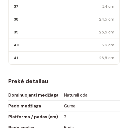
37
24 cm
38
24,5 cm
39
25,5 cm
40
26 cm
41
26,5 cm
Prekė detaliau
Dominuojanti medžiaga
Natūrali oda
Pado medžiaga
Guma
Platforma / padas (cm)
2
Pado spalva
Ruda