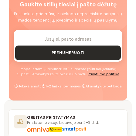
Gaukite stilių tiesiai į pašto dėžutę
Prisijunkite prie mūsų ir niekada nepraleiskite naujausių
mados tendencijų, įkvėpimo ir specialių pasiūlymų.
PRENUMERUOTI
Paspausdami „Prenumeruoti" sutinkate gauti naujienlaiškį
el. paštu. Atsisakyti galite bet kuriuo metu.
Privatumo politika
Jokio šlamšto
1–2 laiškai per mėnesį
Atsisakykite bet kada
GREITAS PRISTATYMAS
Pristatome visoje Lietuvoje per 3–9 d. d.