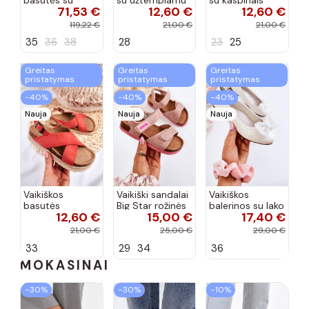
71,53 €
12,60 €
12,60 €
aukso spalvos
užsegimu
aukso spalvos
kulniukais Laura
rožinės spalvos
119,22 €
21,00 €
21,00 €
Messi smėlio
35
36
38
28
23
25
spalvos
Greitas
Greitas
Greitas
pristatymas
pristatymas
pristatymas
−40%
−40%
−40%
Nauja
Nauja
Nauja
Vaikiškos
Vaikiški sandalai
Vaikiškos
basutės
Big Star rožinės
balerinos su lako
12,60 €
15,00 €
17,40 €
koralinės
spalvos
efektu ir
spalvos
kaspinais baltos
21,00 €
25,00 €
29,00 €
spalvos Zolly
33
29
34
36
MOKASINAI
−30%
−30%
−10%