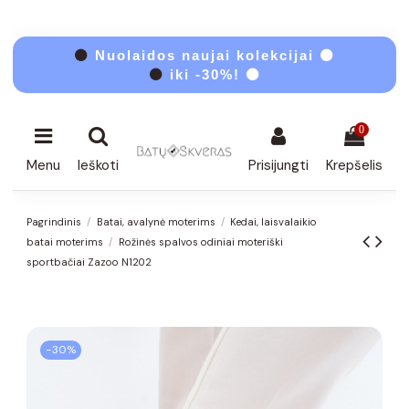
⚫
Nuolaidos naujai kolekcijai ⚫
⚫
iki -30%! ⚫
0
Menu
Ieškoti
Prisijungti
Krepšelis
Pagrindinis
Batai, avalynė moterims
Kedai, laisvalaikio
batai moterims
Rožinės spalvos odiniai moteriški
sportbačiai Zazoo N1202
−30%