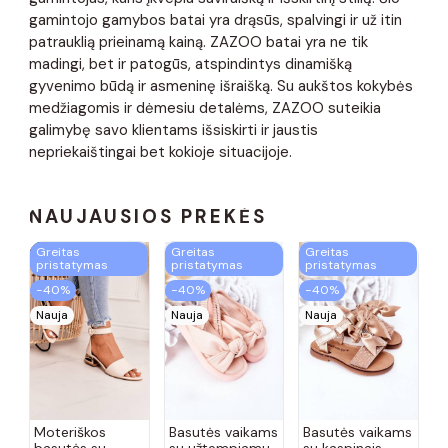
gamintojo gamybos batai yra drąsūs, spalvingi ir už itin
patrauklią prieinamą kainą. ZAZOO batai yra ne tik
madingi, bet ir patogūs, atspindintys dinamišką
gyvenimo būdą ir asmeninę išraišką. Su aukštos kokybės
medžiagomis ir dėmesiu detalėms, ZAZOO suteikia
galimybę savo klientams išsiskirti ir jaustis
nepriekaištingai bet kokioje situacijoje.
NAUJAUSIOS PREKĖS
Greitas
Greitas
Greitas
pristatymas
pristatymas
pristatymas
−40%
−40%
−40%
Nauja
Nauja
Nauja
Moteriškos
Basutės vaikams
Basutės vaikams
basutės su
su užtempiamu
su kaspinais