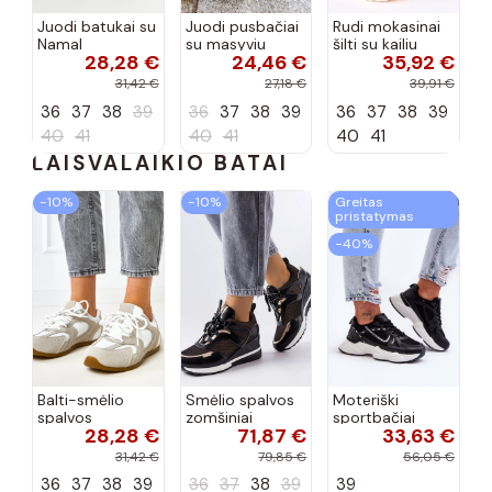
Juodi batukai su
Juodi pusbačiai
Rudi mokasinai
Namal
su masyviu
šilti su kailiu
28,28 €
24,46 €
35,92 €
dekoracija
padu Teska
Loafy
31,42 €
27,18 €
39,91 €
36
37
38
39
36
37
38
39
36
37
38
39
40
41
40
41
40
41
LAISVALAIKIO BATAI
−10%
−10%
Greitas
pristatymas
−40%
Balti-smėlio
Smėlio spalvos
Moteriški
spalvos
zomšiniai
sportbačiai
28,28 €
71,87 €
33,63 €
sportiniai
sportiniai
juodos spalvos
bateliai su
bateliai, „Karino"
Feluci
31,42 €
79,85 €
56,05 €
dvigubu raišteliu
36
37
38
39
36
37
38
39
39
Casey