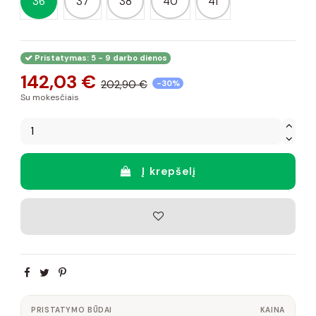
36
37
38
40
41
Pristatymas: 5 - 9 darbo dienos
142,03 €
202,90 €
-30%
Su mokesčiais
Į krepšelį
PRISTATYMO BŪDAI
KAINA