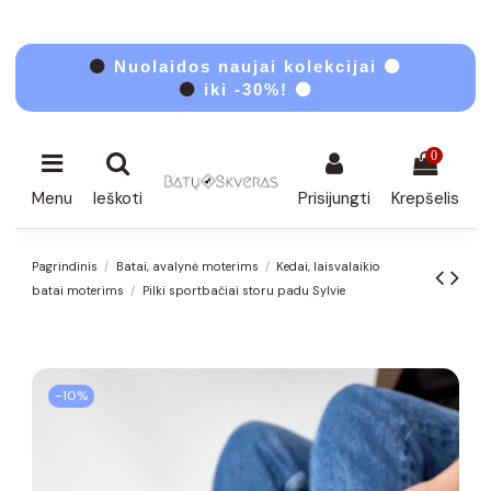
⚫
Nuolaidos naujai kolekcijai ⚫
⚫
iki -30%! ⚫
0
Menu
Ieškoti
Prisijungti
Krepšelis
Pagrindinis
Batai, avalynė moterims
Kedai, laisvalaikio
batai moterims
Pilki sportbačiai storu padu Sylvie
−10%