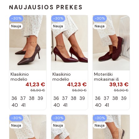
NAUJAUSIOS PREKĖS
−30%
−30%
−30%
Nauja
Nauja
Nauja
Klasikinio
Klasikinio
Moteriški
modelio
modelio
mokasinai iš
41,23 €
41,23 €
39,13 €
aukštakulniai
aukštakulniai
dirbtinės
bateliai iš
bateliai iš
zomšos, bordo
58,90 €
58,90 €
55,90 €
dirbtinės odos,
dirbtinės odos,
spalvos Laisie
36
37
38
39
36
37
38
39
36
37
38
39
šokolado
bordo spalvos
spalvos Nesha
Nesha
40
41
40
41
40
41
−30%
−30%
−30%
Nauja
Nauja
Nauja