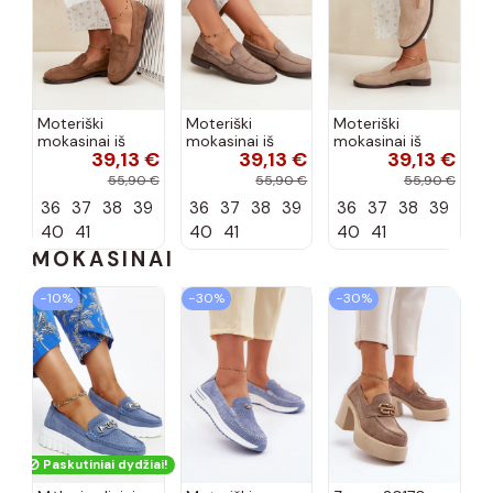
Moteriški
Moteriški
Moteriški
mokasinai iš
mokasinai iš
mokasinai iš
39,13 €
39,13 €
39,13 €
dirbtinės
dirbtinės
dirbtinės
zomšos, rudos
zomšos, molio
zomšos, smėlio
55,90 €
55,90 €
55,90 €
spalvos Laisie
spalvos Laisie
spalvos Laisie
36
37
38
39
36
37
38
39
36
37
38
39
40
41
40
41
40
41
MOKASINAI
−10%
−30%
−30%
Paskutiniai dydžiai!