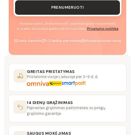
PRENUMERUOTI
Paspausdami „Prenumeruoti" sutinkate gauti naujienlaiškį
el. paštu. Atsisakyti galite bet kuriuo metu.
Privatumo politika
Jokio šlamšto
1–2 laiškai per mėnesį
Atsisakykite bet kada
GREITAS PRISTATYMAS
Pristatome visoje Lietuvoje per 3–9 d. d.
14 DIENŲ GRĄŽINIMAS
Paprastas grąžinimas paštomatais su pinigų
grąžinimo garantija
SAUGUS MOKĖJIMAS