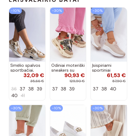
−10%
−30%
−30%
Smėlio spalvos
Odiniai moteriški
Įsispiriami
sportbačiai,
sneakers su
sportiniai
32,09 €
90,93 €
61,53 €
dekoruoti Valdez
platforma D&A
bateliai Kobbo
cirkonio virvele
CR61-3133
102425 smėlio
35,66 €
129,90 €
87,90 €
smėlio spalvos
spalvos
36
37
38
39
37
38
39
37
38
40
40
41
−30%
−10%
−30%