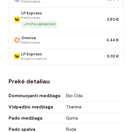
Paštomatas
LP Express
Paštomatas
3,80 €
POPULIARIAUSIAS
Omniva
4,44 €
Paštomatas
LP Express
6,92 €
Kurjeris į namus
Prekė detaliau
Dominuojanti medžiaga
Eko Oda
Vidpadžio medžiaga
Tkanina
Pado medžiaga
Guma
Pado spalva
Ruda