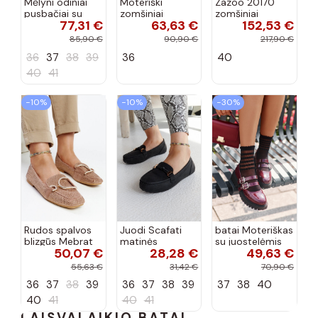
Mėlyni odiniai
Moteriški
Zazoo 20170
pusbačiai su
zomšiniai
zomšiniai
77,31 €
63,63 €
152,53 €
dekoratyvine
mokasinai
bateliai su
sagtimi Taija
Demela mėlynos
kulniukais smėlio
85,90 €
90,90 €
217,90 €
spalvos
spalvos
36
37
38
39
36
40
40
41
−10%
−10%
−30%
Rudos spalvos
Juodi Scafati
batai Moteriškas
blizgūs Mebrat
matinės
su juostelėmis
50,07 €
28,28 €
49,63 €
bateliai
apdailos bateliai
su lako efektu
bordo spalvos
55,63 €
31,42 €
70,90 €
Terione
36
37
38
39
36
37
38
39
37
38
40
40
41
40
41
LAISVALAIKIO BATAI