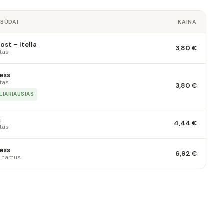
 BŪDAI
KAINA
st – Itella
3,80 €
tas
ess
tas
3,80 €
LIARIAUSIAS
a
4,44 €
tas
ess
6,92 €
 į namus