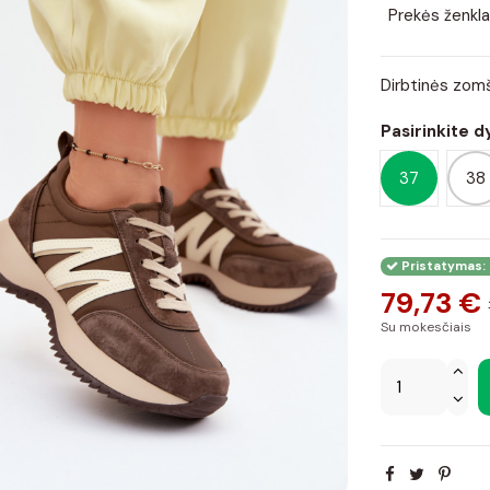
Prekės ženkla
Dirbtinės zomš
Pasirinkite d
37
38
Pristatymas: 
79,73 €
Su mokesčiais