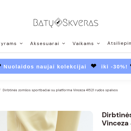
Atsiliepi
Vyrams
Aksesuarai
Vaikams
❤
❤
Nuolaidos naujai kolekcijai
iki -30%!
Dirbtinės zomšos sportbačiai su platforma Vinceza 41521 rudos spalvos
Dirbtinė
Vinceza 