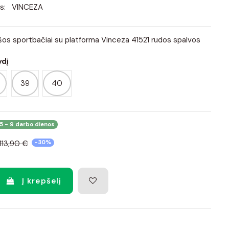
s:
VINCEZA
os sportbačiai su platforma Vinceza 41521 rudos spalvos
ydį
39
40
5 - 9 darbo dienos
113,90 €
-30%
Į krepšelį