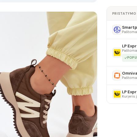
PRISTATYMO
Smartpo
Paštoma
LP Expr
Paštoma
POPU
Omniv
Paštoma
LP Expr
Kurjeris