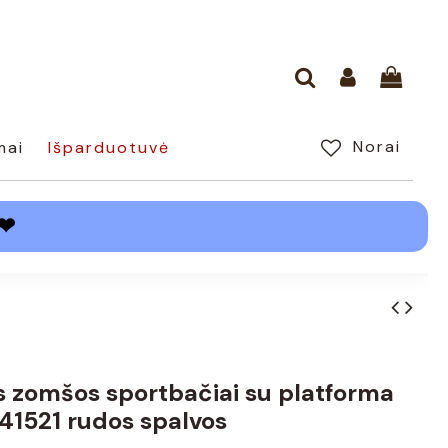
Norai
mai
Išparduotuvė
❤
s zomšos sportbačiai su platforma
41521 rudos spalvos