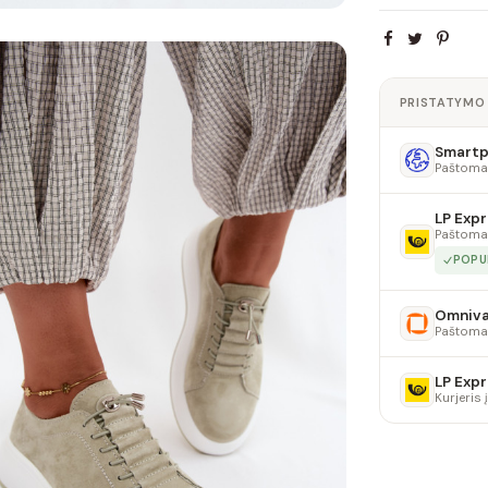
PRISTATYMO
Smartpo
Paštoma
LP Expr
Paštoma
POPU
Omniv
Paštoma
LP Expr
Kurjeris