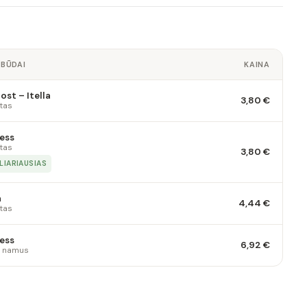
 BŪDAI
KAINA
st – Itella
3,80 €
tas
ess
tas
3,80 €
LIARIAUSIAS
a
4,44 €
tas
ess
6,92 €
 į namus