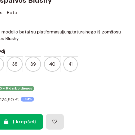
spalvos Blushy
s:
Boto
 modelio batai su platformasuĮjungtaturalnego iš zomšosu
os Blushy
ydį
38
39
40
41
5 - 9 darbo dienos
124,90 €
-30%
Į krepšelį