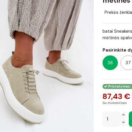
mėtinės 
Prekės ženkla
batai Sneakers
mėtinės spalv
Pasirinkite d
36
37
Pristatymas: 
87,43 €
Su mokesčiais