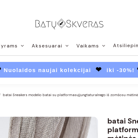
Atsiliepi
Vyrams
Aksesuarai
Vaikams
❤
❤
Nuolaidos naujai kolekcijai
iki -30%!
batai Sneakers modelio batai su platformasuĮjungtaturalnego iš zomšosu mėtinė
batai Sn
platform