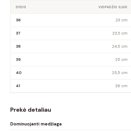
DYDIS
VIDPADŽIO ILGIS
36
23 cm
37
23,5 cm
38
24,5 cm
39
25 cm
40
25,5 cm
41
26 cm
Prekė detaliau
Dominuojanti medžiaga