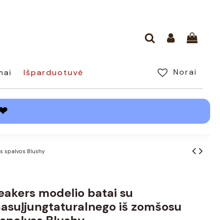
Norai
mai
Išparduotuvė
❤
s spalvos Blushy
eakers modelio batai su
asuĮjungtaturalnego iš zomšosu