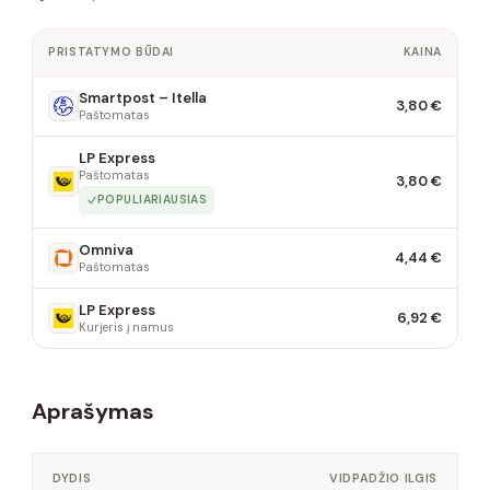
PRISTATYMO BŪDAI
KAINA
Smartpost – Itella
3,80 €
Paštomatas
LP Express
Paštomatas
3,80 €
POPULIARIAUSIAS
Omniva
4,44 €
Paštomatas
LP Express
6,92 €
Kurjeris į namus
Aprašymas
DYDIS
VIDPADŽIO ILGIS