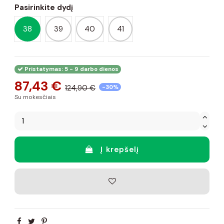
Pasirinkite dydį
38
39
40
41
Pristatymas: 5 - 9 darbo dienos
87,43 €
124,90 €
-30%
Su mokesčiais
Į krepšelį