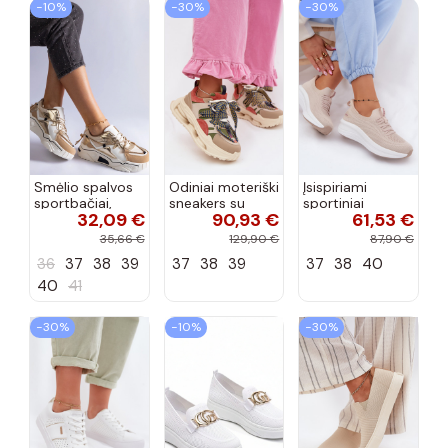
−10%
−30%
−30%
Smėlio spalvos
Odiniai moteriški
Įsispiriami
sportbačiai,
sneakers su
sportiniai
32,09 €
90,93 €
61,53 €
dekoruoti Valdez
platforma D&A
bateliai Kobbo
cirkonio virvele
CR61-3133
102425 smėlio
35,66 €
129,90 €
87,90 €
smėlio spalvos
spalvos
36
37
38
39
37
38
39
37
38
40
40
41
−30%
−10%
−30%