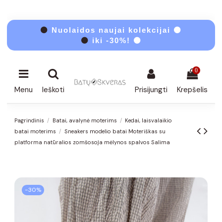
⚫
Nuolaidos naujai kolekcijai ⚫
⚫
iki -30%! ⚫
0
Menu
Ieškoti
Prisijungti
Krepšelis
Pagrindinis
Batai, avalynė moterims
Kedai, laisvalaikio
batai moterims
Sneakers modelio batai Moteriškas su
platforma natūralios zomšosoĮa mėlynos spalvos Salima
−30%