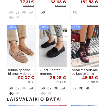
77,31 €
63,63 €
152,53 €
dekoratyvine
mokasinai
bateliai su
sagtimi Taija
Demela mėlynos
kulniukais smėlio
85,90 €
90,90 €
217,90 €
spalvos
spalvos
36
37
38
39
36
40
40
41
−10%
−10%
−30%
Rudos spalvos
Juodi Scafati
batai Moteriškas
blizgūs Mebrat
matinės
su juostelėmis
50,07 €
28,28 €
49,63 €
bateliai
apdailos bateliai
su lako efektu
bordo spalvos
55,63 €
31,42 €
70,90 €
Terione
36
37
38
39
36
37
38
39
37
38
40
40
41
40
41
LAISVALAIKIO BATAI