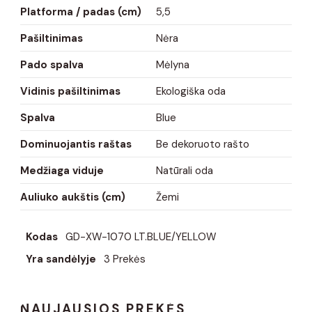
Platforma / padas (cm)
5,5
Pašiltinimas
Nėra
Pado spalva
Mėlyna
Vidinis pašiltinimas
Ekologiška oda
Spalva
Blue
Dominuojantis raštas
Be dekoruoto rašto
Medžiaga viduje
Natūrali oda
Auliuko aukštis (cm)
Žemi
Kodas
GD-XW-1070 LT.BLUE/YELLOW
Yra sandėlyje
3 Prekės
NAUJAUSIOS PREKĖS