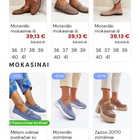
Moteriški
Moteriški
Moteriški
mokasinai iš
mokasinai iš
mokasinai iš
39,13 €
39,13 €
39,13 €
dirbtinės
dirbtinės
dirbtinės
zomšos, rudos
zomšos, molio
zomšos, smėlio
55,90 €
55,90 €
55,90 €
spalvos Laisie
spalvos Laisie
spalvos Laisie
36
37
38
39
36
37
38
39
36
37
38
39
40
41
40
41
40
41
MOKASINAI
−10%
−30%
−30%
Paskutiniai dydžiai!
Mėlyni odiniai
Moteriški
Zazoo 20170
pusbačiai su
zomšiniai
zomšiniai