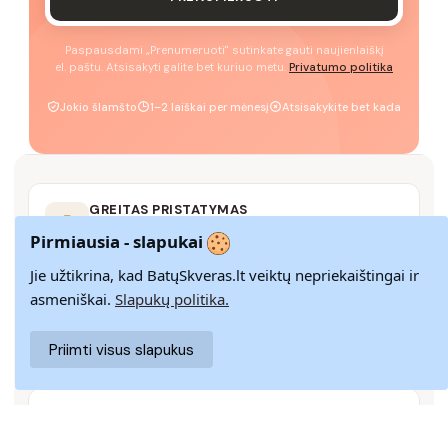
Paspausdami „Prenumeruoti" sutinkate gauti naujienlaiškį
el. paštu. Atsisakyti galite bet kuriuo metu.
Privatumo politika
Jokio šlamšto
1–2 laiškai per mėnesį
Atsisakykite bet kada
GREITAS PRISTATYMAS
Pristatome visoje Lietuvoje per 3–9 d. d.
Pirmiausia - slapukai
Jie užtikrina, kad BatųSkveras.lt veiktų nepriekaištingai ir
asmeniškai.
Slapukų politika.
14 DIENŲ GRĄŽINIMAS
Paprastas grąžinimas paštomatais su pinigų
Priimti visus slapukus
grąžinimo garantija
SAUGUS MOKĖJIMAS
SSL šifravimas užtikrina aukščiausią jūsų duomenų