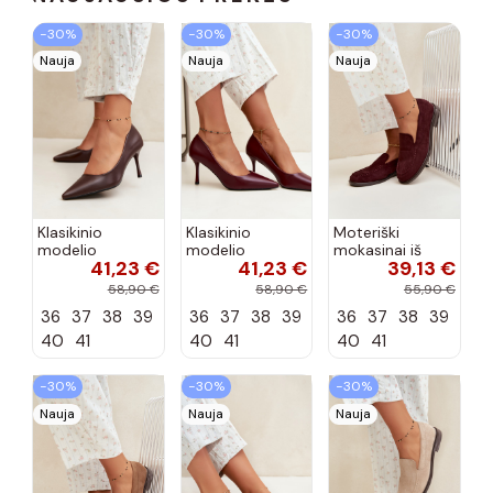
−30%
−30%
−30%
Nauja
Nauja
Nauja
Klasikinio
Klasikinio
Moteriški
modelio
modelio
mokasinai iš
41,23 €
41,23 €
39,13 €
aukštakulniai
aukštakulniai
dirbtinės
bateliai iš
bateliai iš
zomšos, bordo
58,90 €
58,90 €
55,90 €
dirbtinės odos,
dirbtinės odos,
spalvos Laisie
36
37
38
39
36
37
38
39
36
37
38
39
šokolado
bordo spalvos
spalvos Nesha
Nesha
40
41
40
41
40
41
−30%
−30%
−30%
Nauja
Nauja
Nauja