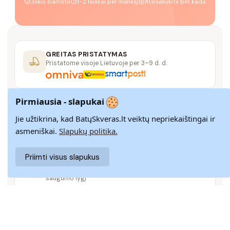
Jokio šlamšto
1–2 laiškai per mėnesį
Atsisakykite bet kada
GREITAS PRISTATYMAS
Pristatome visoje Lietuvoje per 3–9 d. d.
Pirmiausia - slapukai
14 DIENŲ GRĄŽINIMAS
Paprastas grąžinimas paštomatais su pinigų
Jie užtikrina, kad BatųSkveras.lt veiktų nepriekaištingai ir
grąžinimo garantija
asmeniškai.
Slapukų politika.
Priimti visus slapukus
SAUGUS MOKĖJIMAS
SSL šifravimas užtikrina aukščiausią jūsų duomenų
saugumo lygį
KLIENTŲ APTARNAVIMAS
Rašykite mums
info@batuskveras.lt