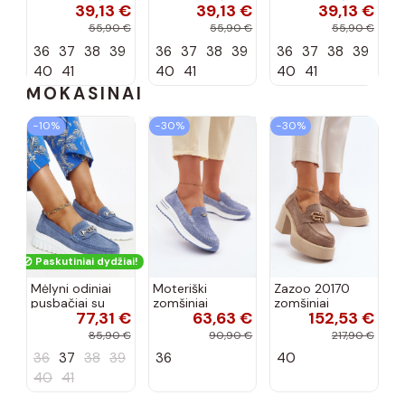
39,13 €
39,13 €
39,13 €
dirbtinės
dirbtinės
dirbtinės
zomšos, rudos
zomšos, molio
zomšos, smėlio
55,90 €
55,90 €
55,90 €
spalvos Laisie
spalvos Laisie
spalvos Laisie
36
37
38
39
36
37
38
39
36
37
38
39
40
41
40
41
40
41
MOKASINAI
−10%
−30%
−30%
Paskutiniai dydžiai!
Mėlyni odiniai
Moteriški
Zazoo 20170
pusbačiai su
zomšiniai
zomšiniai
77,31 €
63,63 €
152,53 €
dekoratyvine
mokasinai
bateliai su
sagtimi Taija
Demela mėlynos
kulniukais smėlio
85,90 €
90,90 €
217,90 €
spalvos
spalvos
36
37
38
39
36
40
40
41