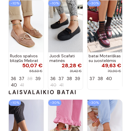
−10%
−10%
−30%
Rudos spalvos
Juodi Scafati
batai Moteriškas
blizgūs Mebrat
matinės
su juostelėmis
50,07 €
28,28 €
49,63 €
bateliai
apdailos bateliai
su lako efektu
bordo spalvos
55,63 €
31,42 €
70,90 €
Terione
36
37
38
39
36
37
38
39
37
38
40
40
41
40
41
LAISVALAIKIO BATAI
−10%
−30%
−30%