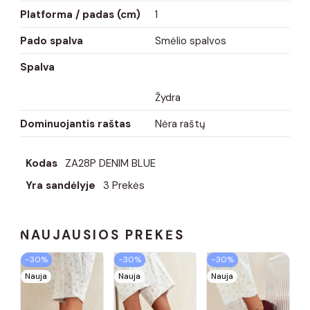
Platforma / padas (cm)
1
Pado spalva
Smėlio spalvos
Spalva
Žydra
Dominuojantis raštas
Nėra raštų
Kodas
ZA28P DENIM BLUE
Yra sandėlyje
3 Prekės
NAUJAUSIOS PREKĖS
−30%
−30%
−30%
Nauja
Nauja
Nauja