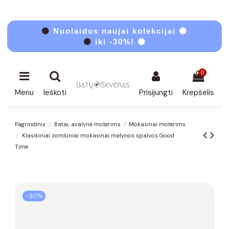
⚫
Nuolaidos naujai kolekcijai ⚫
⚫
iki -30%! ⚫
0
Menu
Ieškoti
Prisijungti
Krepšelis
Pagrindinis
Batai, avalynė moterims
Mokasinai moterims
Klasikiniai zomšiniai mokasinai mėlynos spalvos Good
Time
−30%