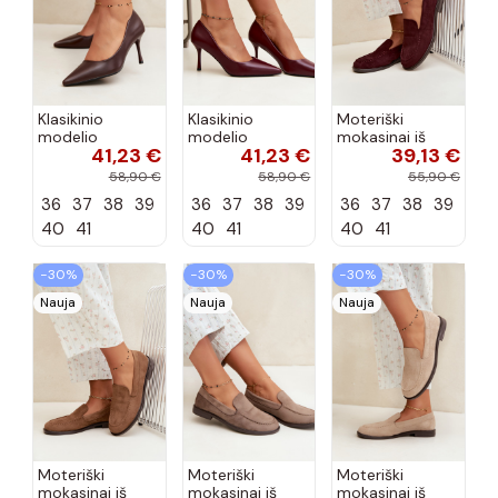
Klasikinio
Klasikinio
Moteriški
modelio
modelio
mokasinai iš
41,23 €
41,23 €
39,13 €
aukštakulniai
aukštakulniai
dirbtinės
bateliai iš
bateliai iš
zomšos, bordo
58,90 €
58,90 €
55,90 €
dirbtinės odos,
dirbtinės odos,
spalvos Laisie
36
37
38
39
36
37
38
39
36
37
38
39
šokolado
bordo spalvos
spalvos Nesha
Nesha
40
41
40
41
40
41
−30%
−30%
−30%
Nauja
Nauja
Nauja
Moteriški
Moteriški
Moteriški
mokasinai iš
mokasinai iš
mokasinai iš