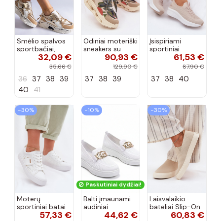
Smėlio spalvos
Odiniai moteriški
Įsispiriami
sportbačiai,
sneakers su
sportiniai
32,09 €
90,93 €
61,53 €
dekoruoti Valdez
platforma D&A
bateliai Kobbo
cirkonio virvele
CR61-3133
102425 smėlio
35,66 €
129,90 €
87,90 €
smėlio spalvos
spalvos
36
37
38
39
37
38
39
37
38
40
40
41
−30%
−10%
−30%
Paskutiniai dydžiai!
Moterų
Balti įmaunami
Laisvalaikio
sportiniai batai
audiniai
bateliai Slip-On
57,33 €
44,62 €
60,83 €
su ažūro
sportbačiai su
Big Star