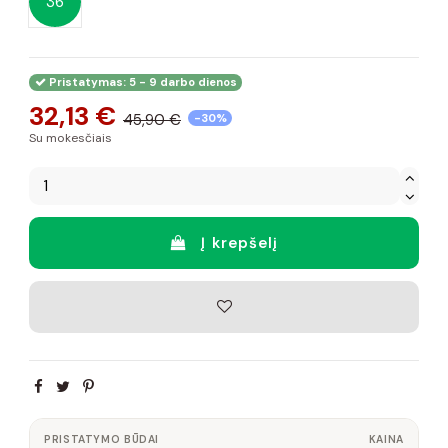
36
Pristatymas: 5 - 9 darbo dienos
32,13 €
45,90 €
-30%
Su mokesčiais
Į krepšelį
PRISTATYMO BŪDAI
KAINA