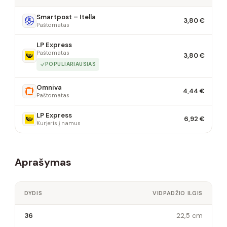
Smartpost – Itella
3,80 €
Paštomatas
LP Express
Paštomatas
3,80 €
POPULIARIAUSIAS
Omniva
4,44 €
Paštomatas
LP Express
6,92 €
Kurjeris į namus
Aprašymas
DYDIS
VIDPADŽIO ILGIS
36
22,5 cm