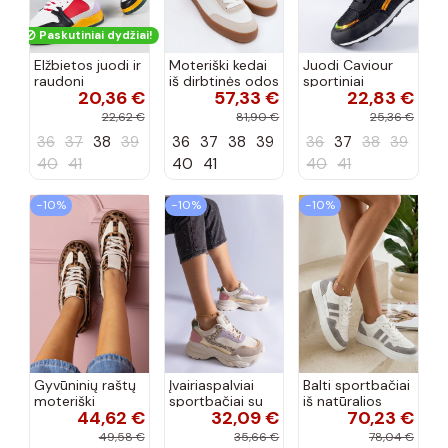
Paskutiniai dydžiai!
Elžbietos juodi ir
Moteriški kedai
Juodi Caviour
raudoni
iš dirbtinės odos
sportiniai
20,36 €
57,33 €
22,83 €
aukštakulniai
Big Star
sportbačiai
sportbačiai
TT274310 baltos
22,62 €
81,90 €
25,36 €
spalvos
36
37
38
39
36
37
38
39
36
37
38
39
40
41
40
41
40
41
−10%
−10%
−10%
Gyvūninių raštų
Įvairiaspalviai
Balti sportbačiai
moteriški
sportbačiai su
iš natūralios
44,62 €
32,09 €
70,23 €
sportbačiai ant
blizgučiais
odos Cambell
storos
Clorinda
49,58 €
35,66 €
78,04 €