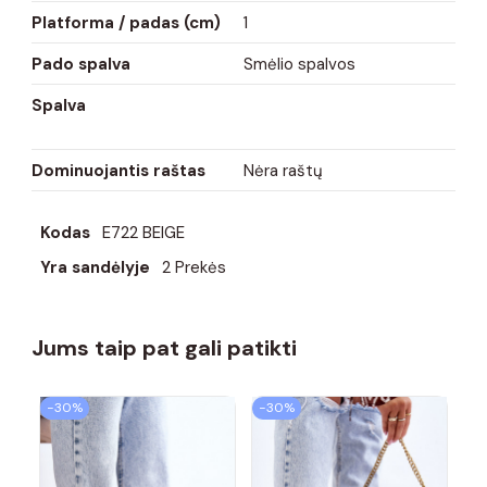
Platforma / padas (cm)
1
Pado spalva
Smėlio spalvos
Spalva
Dominuojantis raštas
Nėra raštų
Kodas
E722 BEIGE
Yra sandėlyje
2 Prekės
Jums taip pat gali patikti
−30%
−30%