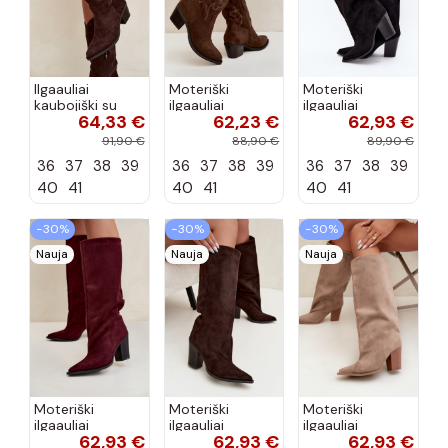
Ilgaauliai
Moteriški
Moteriški
kaubojiški su
ilgaauliai
ilgaauliai
64,33 €
62,23 €
62,93 €
kulniukais
kaubojiški su
įsispiriami su
šokolado
kulniukais
kulniukais iš
91,90 €
88,90 €
89,90 €
spalvos Hartley
šokolado
dirbtinės
36
37
38
39
36
37
38
39
36
37
38
39
spalvos Betina
zomšos juodos
spalvos Carmina
40
41
40
41
40
41
−30%
−30%
−30%
Nauja
Nauja
Nauja
Moteriški
Moteriški
Moteriški
ilgaauliai
ilgaauliai
ilgaauliai
62,93 €
62,93 €
62,93 €
įsispiriami su
įsispiriami su
įsispiriami su