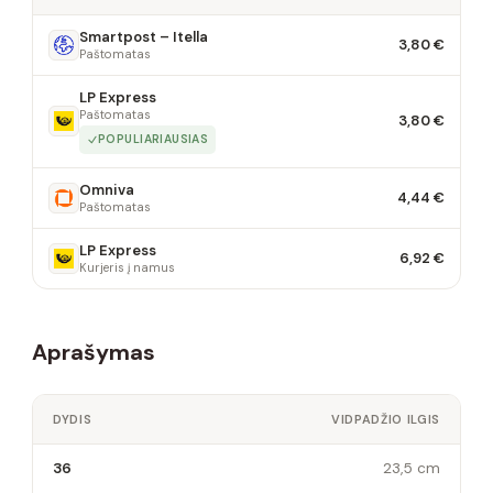
Smartpost – Itella
3,80 €
Paštomatas
LP Express
Paštomatas
3,80 €
POPULIARIAUSIAS
Omniva
4,44 €
Paštomatas
LP Express
6,92 €
Kurjeris į namus
Aprašymas
DYDIS
VIDPADŽIO ILGIS
36
23,5 cm