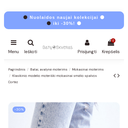
⚫
Nuolaidos naujai kolekcijai ⚫
⚫
iki -30%! ⚫
0
Menu
Ieškoti
Prisijungti
Krepšelis
Pagrindinis
Batai, avalynė moterims
Mokasinai moterims
Klasikinio modelio moteriški mokasinai smėlio spalvos
Cortez
−30%