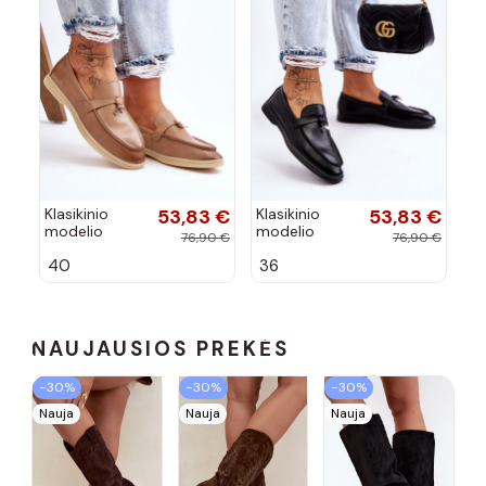
Klasikinio
53,83 €
Klasikinio
53,83 €
modelio
modelio
76,90 €
76,90 €
moteriški
moteriški
40
36
mokasinai
mokasinai
rudos spalvos
juodos
Cortez
spalvos
Cortez
NAUJAUSIOS PREKĖS
−30%
−30%
−30%
Nauja
Nauja
Nauja