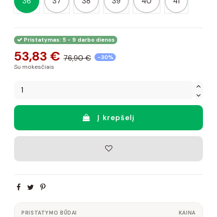
36
37
38
39
40
41
Pristatymas: 5 - 9 darbo dienos
53,83 €
76,90 €
-30%
Su mokesčiais
Į krepšelį
PRISTATYMO BŪDAI
KAINA