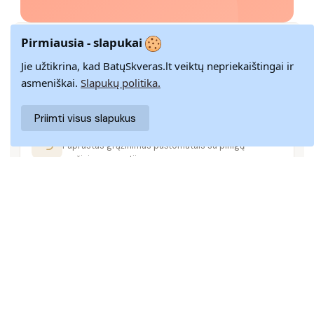
Pirmiausia - slapukai
GREITAS PRISTATYMAS
Jie užtikrina, kad BatųSkveras.lt veiktų nepriekaištingai ir
Pristatome visoje Lietuvoje per 3–9 d. d.
asmeniškai.
Slapukų politika.
Priimti visus slapukus
14 DIENŲ GRĄŽINIMAS
Paprastas grąžinimas paštomatais su pinigų
grąžinimo garantija
SAUGUS MOKĖJIMAS
SSL šifravimas užtikrina aukščiausią jūsų duomenų
saugumo lygį
KLIENTŲ APTARNAVIMAS
Rašykite mums
info@batuskveras.lt