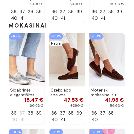
kulniukais iš
kulniukais iš
kulniukais iš
89,90 €
89,90 €
89,90 €
dirbtinės
dirbtinės
dirbtinės
36
37
38
39
36
37
38
39
36
37
38
39
zomšos bordo
zomšos
zomšos smėlio
spalvos Carmina
šokolado
spalvos Carmina
40
41
40
41
40
41
spalvos...
MOKASINAI
−10%
−30%
−30%
Nauja
Sidabrinės
Czekolado
Moteriški
elegantiškos
spalvos
mokasinai su
18,47 €
47,53 €
41,93 €
mokasinos su
moteriški
kutais,
cirkonių Banzao
mokasinai su
koralinės-
20,52 €
67,90 €
59,90 €
kutais ir
šokoladinės
36
37
38
39
36
37
38
39
36
37
38
auksinėmis
spalvos, Teressa
detalėmis Brenis
40
41
40
41
40
−30%
−30%
−30%