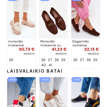
moteriški
Moteriški
Elegantiški
mokasinai
mokasinai su
zomšiniai
30,73 €
41,23 €
32,13 €
dirbtinės odos
sagtimis
mokasinai
su tviskančiomis
šokolado
šokolado
43,90 €
58,90 €
45,90 €
akutėmis smėlio
spalvos Belinae
spalvos Lenvie
38
36
37
38
39
36
37
38
39
spalvos INilamla
40
41
LAISVALAIKIO BATAI
−10%
−30%
−10%