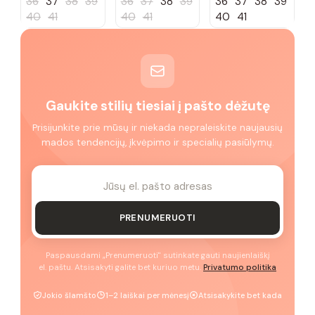
36
37
38
39
36
37
38
39
36
37
38
39
40
41
40
41
40
41
Gaukite stilių tiesiai į pašto dėžutę
Prisijunkite prie mūsų ir niekada nepraleiskite naujausių
mados tendencijų, įkvėpimo ir specialių pasiūlymų.
PRENUMERUOTI
Paspausdami „Prenumeruoti" sutinkate gauti naujienlaiškį
el. paštu. Atsisakyti galite bet kuriuo metu.
Privatumo politika
Jokio šlamšto
1–2 laiškai per mėnesį
Atsisakykite bet kada