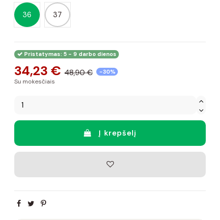
36
37
Pristatymas: 5 - 9 darbo dienos
34,23 €
48,90 €
-30%
Su mokesčiais
Į krepšelį