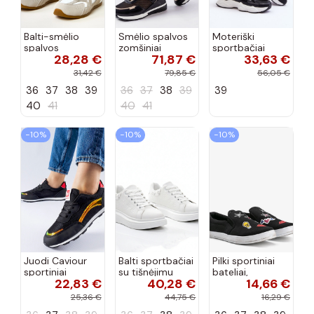
Balti-smėlio
Smėlio spalvos
Moteriški
spalvos
zomšiniai
sportbačiai
28,28 €
71,87 €
33,63 €
sportiniai
sportiniai
juodos spalvos
bateliai su
bateliai, „Karino"
Feluci
31,42 €
79,85 €
56,05 €
dvigubu raišteliu
36
37
38
39
36
37
38
39
39
Casey
40
41
40
41
−10%
−10%
−10%
Juodi Caviour
Balti sportbačiai
Pilki sportiniai
sportiniai
su tišnėjimu
bateliai,
22,83 €
40,28 €
14,66 €
sportbačiai
Peyton
„Justice"
25,36 €
44,75 €
16,29 €