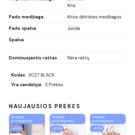
Kita
Pado medžiaga
Kitos dirbtinės medžiagos
Pado spalva
Juoda
Spalva
Dominuojantis raštas
Nėra raštų
Kodas
9027 BLACK
Yra sandėlyje
3 Prekės
NAUJAUSIOS PREKĖS
Greitas
Greitas
Greitas
pristatymas
pristatymas
pristatymas
−40%
−40%
−40%