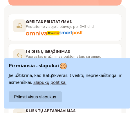
GREITAS PRISTATYMAS
Pristatome visoje Lietuvoje per 3–9 d. d.
14 DIENŲ GRĄŽINIMAS
Paprastas grąžinimas paštomatais su pinigų
grąžinimo garantija
Pirmiausia - slapukai
Jie užtikrina, kad BatųSkveras.lt veiktų nepriekaištingai ir
SAUGUS MOKĖJIMAS
asmeniškai.
Slapukų politika.
SSL šifravimas užtikrina aukščiausią jūsų duomenų
saugumo lygį
Priimti visus slapukus
KLIENTŲ APTARNAVIMAS
Rašykite mums
info@batuskveras.lt