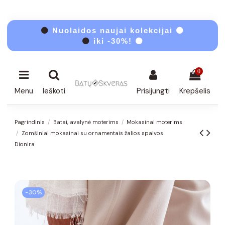
⚫
Nuolaidos naujai kolekcijai ⚫
⚫
iki -30%! ⚫
0
Menu
Ieškoti
Prisijungti
Krepšelis
Pagrindinis
Batai, avalynė moterims
Mokasinai moterims
Zomšiniai mokasinai su ornamentais žalios spalvos
Dionira
−30%