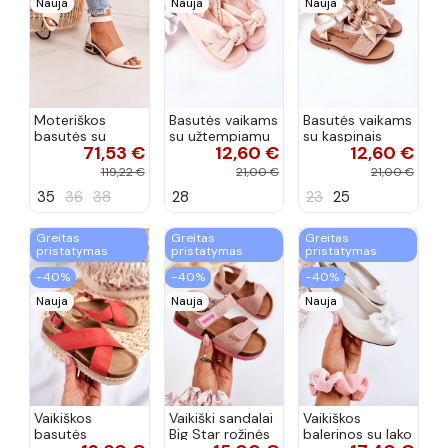
Nauja
Nauja
Nauja
Moteriškos
Basutės vaikams
Basutės vaikams
basutės su
su užtempiamu
su kaspinais
71,53 €
12,60 €
12,60 €
aukso spalvos
užsegimu
aukso spalvos
kulniukais Laura
rožinės spalvos
119,22 €
21,00 €
21,00 €
Messi smėlio
35
36
38
28
23
25
spalvos
Greitas
Greitas
Greitas
pristatymas
pristatymas
pristatymas
−40%
−40%
−40%
Nauja
Nauja
Nauja
Vaikiškos
Vaikiški sandalai
Vaikiškos
basutės
Big Star rožinės
balerinos su lako