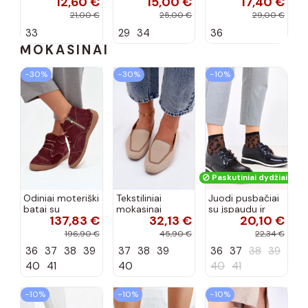
12,60 €
15,00 €
17,40 €
koralinės
spalvos
efektu ir
spalvos
kaspinais baltos
21,00 €
25,00 €
29,00 €
spalvos Zolly
33
29
34
36
MOKASINAI
−30%
−30%
−10%
Paskutiniai dydžiai!
Odiniai moteriški
Tekstiliniai
Juodi pusbačiai
batai su
mokasinai
su įspaudu ir
137,83 €
32,13 €
20,10 €
siūlėmis, pilies
smėlio spalvos
kvadratiniu
tipo, Artiker
Selisa
priekiu Kerawa
196,90 €
45,90 €
22,34 €
57C2116, bordo
36
37
38
39
37
38
39
36
37
38
39
spalvos
40
41
40
40
41
−10%
−10%
−10%