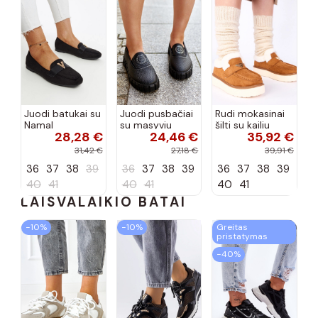
Juodi batukai su
Juodi pusbačiai
Rudi mokasinai
Namal
su masyviu
šilti su kailiu
28,28 €
24,46 €
35,92 €
dekoracija
padu Teska
Loafy
31,42 €
27,18 €
39,91 €
36
37
38
39
36
37
38
39
36
37
38
39
40
41
40
41
40
41
LAISVALAIKIO BATAI
−10%
−10%
Greitas
pristatymas
−40%