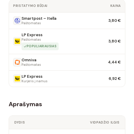
PRISTATYMO BŪDAI
KAINA
Smartpost – Itella
3,80 €
Paštomatas
LP Express
Paštomatas
3,80 €
POPULIARIAUSIAS
Omniva
4,44 €
Paštomatas
LP Express
6,92 €
Kurjeris į namus
Aprašymas
DYDIS
VIDPADŽIO ILGIS