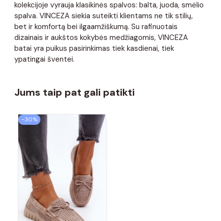
kolekcijoje vyrauja klasikinės spalvos: balta, juoda, smėlio
spalva. VINCEZA siekia suteikti klientams ne tik stilių,
bet ir komfortą bei ilgaamžiškumą. Su rafinuotais
dizainais ir aukštos kokybės medžiagomis, VINCEZA
batai yra puikus pasirinkimas tiek kasdienai, tiek
ypatingai šventei.
Jums taip pat gali patikti
−30%