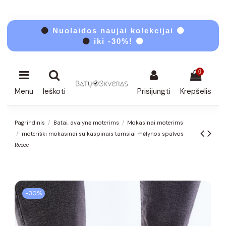
⚫
Nuolaidos naujai kolekcijai ⚫
⚫
iki -30%! ⚫
0
Menu
Ieškoti
Prisijungti
Krepšelis
Pagrindinis
Batai, avalynė moterims
Mokasinai moterims
moteriški mokasinai su kaspinais tamsiai mėlynos spalvos
Reece
−30%