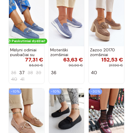
Paskutiniai dydžiai!
Mėlyni odiniai
Moteriški
Zazoo 20170
pusbačiai su
zomšiniai
zomšiniai
77,31 €
63,63 €
152,53 €
dekoratyvine
mokasinai
bateliai su
sagtimi Taija
Demela mėlynos
kulniukais smėlio
85,90 €
90,90 €
217,90 €
spalvos
spalvos
36
37
38
39
36
40
40
41
−10%
−10%
−30%