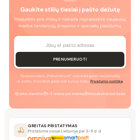
Gaukite stilių tiesiai į pašto dėžutę
Prisijunkite prie mūsų ir niekada nepraleiskite naujausių
mados tendencijų, įkvėpimo ir specialių pasiūlymų.
PRENUMERUOTI
Paspausdami „Prenumeruoti" sutinkate gauti naujienlaiškį
el. paštu. Atsisakyti galite bet kuriuo metu.
Privatumo politika
Jokio šlamšto
1–2 laiškai per mėnesį
Atsisakykite bet kada
GREITAS PRISTATYMAS
Pristatome visoje Lietuvoje per 3–9 d. d.