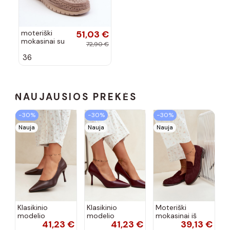
moteriški
51,03 €
mokasinai su
72,90 €
kaspinais
36
smėlio spalvos
Reece
NAUJAUSIOS PREKĖS
−30%
−30%
−30%
Nauja
Nauja
Nauja
Klasikinio
Klasikinio
Moteriški
modelio
modelio
mokasinai iš
41,23 €
41,23 €
39,13 €
aukštakulniai
aukštakulniai
dirbtinės