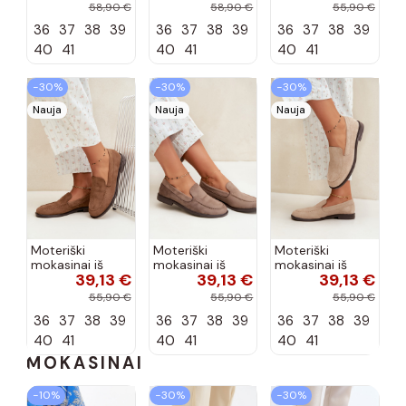
bateliai iš
bateliai iš
zomšos, bordo
58,90 €
58,90 €
55,90 €
dirbtinės odos,
dirbtinės odos,
spalvos Laisie
36
37
38
39
36
37
38
39
36
37
38
39
šokolado
bordo spalvos
spalvos Nesha
Nesha
40
41
40
41
40
41
−30%
−30%
−30%
Nauja
Nauja
Nauja
Moteriški
Moteriški
Moteriški
mokasinai iš
mokasinai iš
mokasinai iš
39,13 €
39,13 €
39,13 €
dirbtinės
dirbtinės
dirbtinės
zomšos, rudos
zomšos, molio
zomšos, smėlio
55,90 €
55,90 €
55,90 €
spalvos Laisie
spalvos Laisie
spalvos Laisie
36
37
38
39
36
37
38
39
36
37
38
39
40
41
40
41
40
41
MOKASINAI
−10%
−30%
−30%