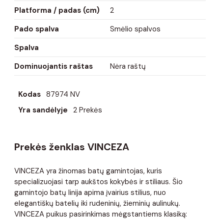
Platforma / padas (cm)
2
Pado spalva
Smėlio spalvos
Spalva
Dominuojantis raštas
Nėra raštų
Kodas
87974 NV
Yra sandėlyje
2 Prekės
Prekės ženklas VINCEZA
VINCEZA yra žinomas batų gamintojas, kuris
specializuojasi tarp aukštos kokybės ir stiliaus. Šio
gamintojo batų linija apima įvairius stilius, nuo
elegantiškų batelių iki rudeninių, žieminių aulinukų.
VINCEZA puikus pasirinkimas mėgstantiems klasiką: