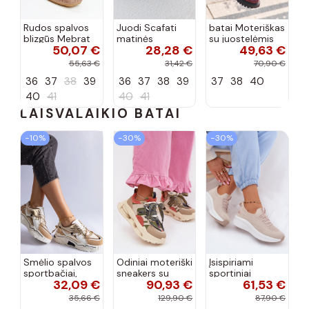
Rudos spalvos
Juodi Scafati
batai Moteriškas
blizgūs Mebrat
matinės
su juostelėmis
50,07 €
28,28 €
49,63 €
bateliai
apdailos bateliai
su lako efektu
bordo spalvos
55,63 €
31,42 €
70,90 €
Terione
36
37
38
39
36
37
38
39
37
38
40
40
41
40
41
LAISVALAIKIO BATAI
−10%
−30%
−30%
Smėlio spalvos
Odiniai moteriški
Įsispiriami
sportbačiai,
sneakers su
sportiniai
32,09 €
90,93 €
61,53 €
dekoruoti Valdez
platforma D&A
bateliai Kobbo
cirkonio virvele
CR61-3133
102425 smėlio
35,66 €
129,90 €
87,90 €
smėlio spalvos
spalvos