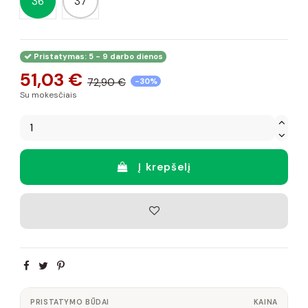
36
37
Pristatymas: 5 - 9 darbo dienos
51,03 €
72,90 €
-30%
Su mokesčiais
Į krepšelį
PRISTATYMO BŪDAI
KAINA