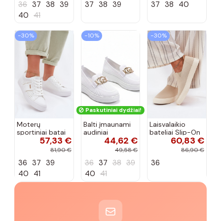
36
37
38
39
37
38
39
37
38
40
40
41
−30%
−10%
−30%
Paskutiniai dydžiai!
Moterų
Balti įmaunami
Laisvalaikio
sportiniai batai
audiniai
bateliai Slip-On
57,33 €
44,62 €
60,83 €
su ažūro
sportbačiai su
Big Star
elementais Big
sagtele
RR274721 smėlio
81,90 €
49,58 €
86,90 €
Star TT274291
Catherine
spalvos
36
37
39
36
37
38
39
36
baltos spalvos
40
41
40
41