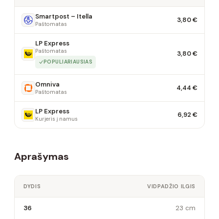
Smartpost – Itella
3,80 €
Paštomatas
LP Express
Paštomatas
3,80 €
POPULIARIAUSIAS
Omniva
4,44 €
Paštomatas
LP Express
6,92 €
Kurjeris į namus
Aprašymas
DYDIS
VIDPADŽIO ILGIS
36
23 cm